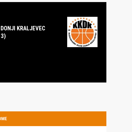
 DONJI KRALJEVEC
13)
OME