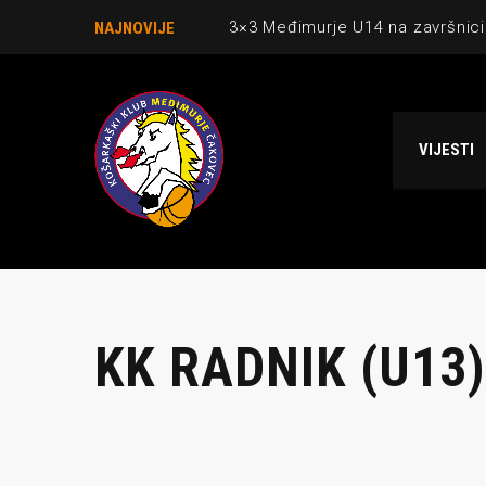
3×3 Međimurje U14 na završnici
NAJNOVIJE
Danijel Krajačić, trener senior
Međimurje u revijalnoj utakmici
VIJESTI
Ekipi U13 Međimurja 2. mjesto u 
NCAA ekipa OBUBISON gostuje 
KK RADNIK (U13