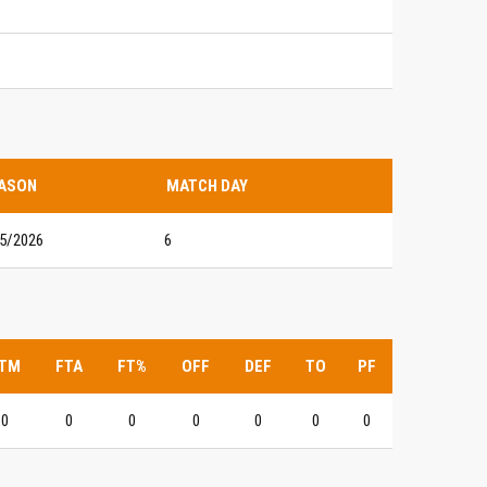
ASON
MATCH DAY
5/2026
6
TM
FTA
FT%
OFF
DEF
TO
PF
0
0
0
0
0
0
0