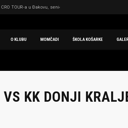
 CRO TOUR-a u Đakovu, seniorska ekipa 3×3 osvojila Krbulju
ske ekipe, imenovan trenerski stožer KK Međimurje za sezonu
 ugostilo atraktivnu NCAA ekipu OBU Bison
O KLUBU
MOMČADI
ŠKOLA KOŠARKE
GALER
Ligi prijateljstva
u Čakovcu
) VS KK DONJI KRALJ