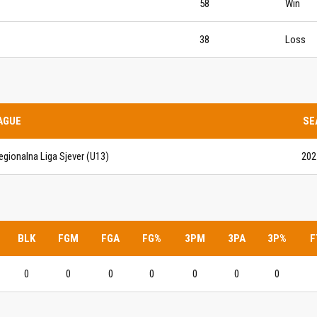
58
Win
IJE OBJAVE
MOMČADI
38
Loss
Seniori
murje U14 na završnici CRO
Juniori U19
 Đakovu, seniorska ekipa
ila Krbulju
Kadeti U17
AGUE
SE
Pretkadeti U15
egionalna Liga Sjever (U13)
202
Dječaci U13
rajačić, trener seniorske
menovan trenerski stožer
Dječaci U12
urje za sezonu
27.
Dječaci U11
BLK
FGM
FGA
FG%
3PM
3PA
3P%
F
e u revijalnoj utakmici
 atraktivnu NCAA ekipu OBU
0
0
0
0
0
0
0