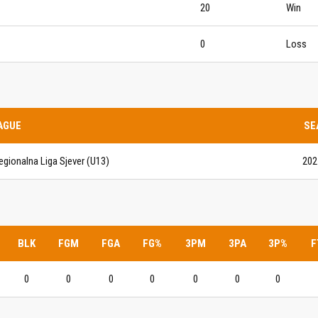
20
Win
IJE OBJAVE
MOMČADI
0
Loss
Seniori
murje U14 na završnici CRO
Juniori U19
 Đakovu, seniorska ekipa
ila Krbulju
Kadeti U17
AGUE
SE
Pretkadeti U15
egionalna Liga Sjever (U13)
202
Dječaci U13
rajačić, trener seniorske
menovan trenerski stožer
Dječaci U12
urje za sezonu
27.
Dječaci U11
BLK
FGM
FGA
FG%
3PM
3PA
3P%
F
e u revijalnoj utakmici
 atraktivnu NCAA ekipu OBU
0
0
0
0
0
0
0