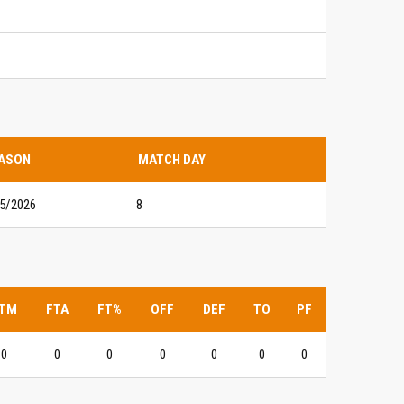
ASON
MATCH DAY
5/2026
8
TM
FTA
FT%
OFF
DEF
TO
PF
0
0
0
0
0
0
0