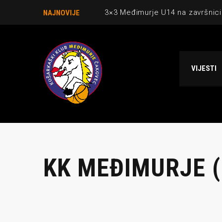
3×3 Međimurje U14 na završnici
NAJNOVIJE
Danijel Krajačić, trener senior
Međimurje u revijalnoj utakmici
VIJESTI
Ekipi U13 Međimurja 2. mjesto u 
NCAA ekipa OBUBISON gostuje 
KK MEĐIMURJE (