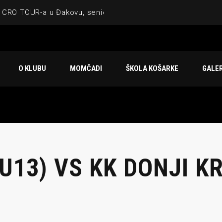
 CRO TOUR-a u Đakovu, seniorska ekipa 3×3 osvojila Krbulju
ske ekipe, imenovan trenerski stožer KK Međimurje za sezonu
 ugostilo atraktivnu NCAA ekipu OBU Bison
O KLUBU
MOMČADI
ŠKOLA KOŠARKE
GALER
Ligi prijateljstva
u Čakovcu
U13) VS KK DONJI K