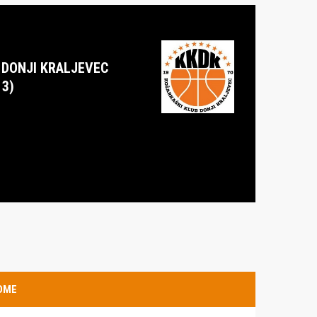
 DONJI KRALJEVEC
13)
OME