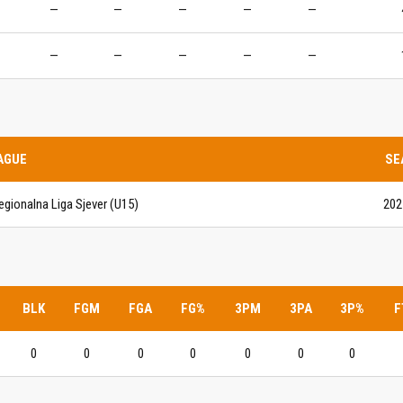
—
—
—
—
—
IJE OBJAVE
MOMČADI
—
—
—
—
—
Seniori
murje U14 na završnici CRO
Juniori U19
 Đakovu, seniorska ekipa
ila Krbulju
Kadeti U17
AGUE
SE
Pretkadeti U15
egionalna Liga Sjever (U15)
202
Dječaci U13
rajačić, trener seniorske
menovan trenerski stožer
Dječaci U12
urje za sezonu
27.
Dječaci U11
BLK
FGM
FGA
FG%
3PM
3PA
3P%
F
e u revijalnoj utakmici
 atraktivnu NCAA ekipu OBU
0
0
0
0
0
0
0