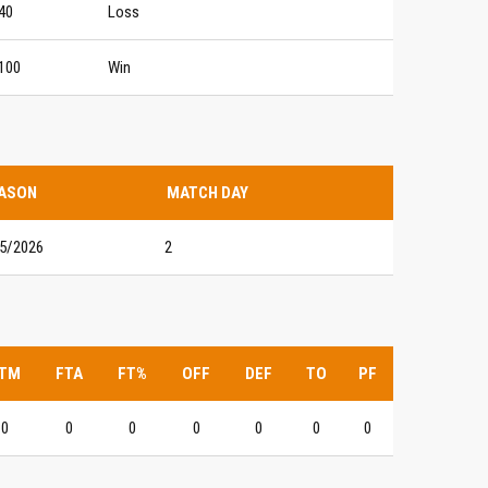
40
Loss
100
Win
ASON
MATCH DAY
5/2026
2
TM
FTA
FT%
OFF
DEF
TO
PF
0
0
0
0
0
0
0