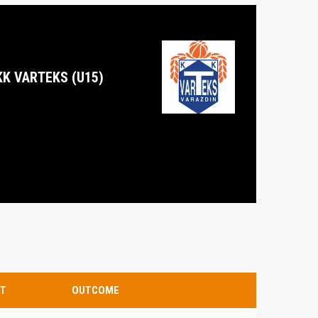
KK VARTEKS (U15)
T
OUTCOME