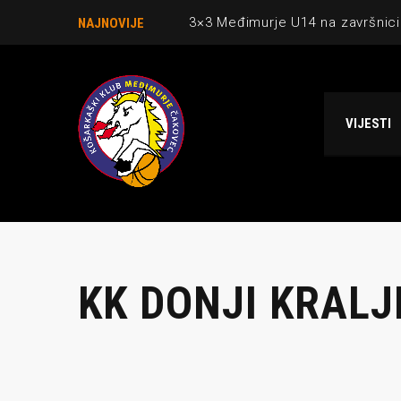
3×3 Međimurje U14 na završnici
NAJNOVIJE
Danijel Krajačić, trener senior
Međimurje u revijalnoj utakmici
VIJESTI
Ekipi U13 Međimurja 2. mjesto u 
NCAA ekipa OBUBISON gostuje 
KK DONJI KRALJ