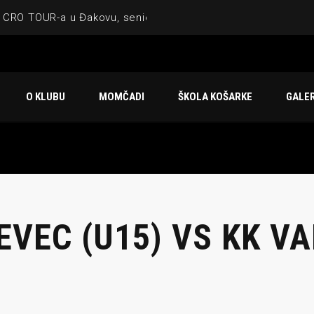
 CRO TOUR-a u Đakovu, seniorska ekipa 3×3 osvojila Krbulju
ske ekipe, imenovan trenerski stožer KK Međimurje za sezonu
 ugostilo atraktivnu NCAA ekipu OBU Bison
O KLUBU
MOMČADI
ŠKOLA KOŠARKE
GALER
Ligi prijateljstva
u Čakovcu
EVEC (U15) VS KK VA