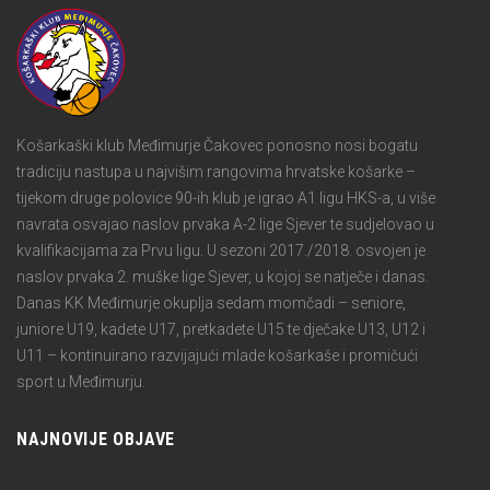
Košarkaški klub Međimurje Čakovec ponosno nosi bogatu
tradiciju nastupa u najvišim rangovima hrvatske košarke –
tijekom druge polovice 90-ih klub je igrao A1 ligu HKS-a, u više
navrata osvajao naslov prvaka A-2 lige Sjever te sudjelovao u
kvalifikacijama za Prvu ligu. U sezoni 2017./2018. osvojen je
naslov prvaka 2. muške lige Sjever, u kojoj se natječe i danas.
Danas KK Međimurje okuplja sedam momčadi – seniore,
juniore U19, kadete U17, pretkadete U15 te dječake U13, U12 i
U11 – kontinuirano razvijajući mlade košarkaše i promičući
sport u Međimurju.
NAJNOVIJE OBJAVE