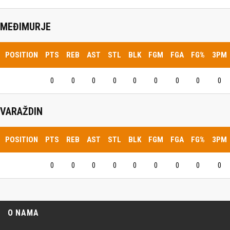
MEĐIMURJE
POSITION
PTS
REB
AST
STL
BLK
FGM
FGA
FG%
3PM
0
0
0
0
0
0
0
0
0
VARAŽDIN
POSITION
PTS
REB
AST
STL
BLK
FGM
FGA
FG%
3PM
0
0
0
0
0
0
0
0
0
O NAMA