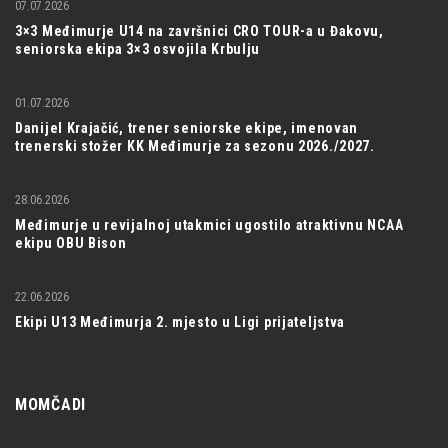
07.07.2026
3×3 Međimurje U14 na završnici CRO TOUR-a u Đakovu,
seniorska ekipa 3×3 osvojila Krbulju
01.07.2026
Danijel Krajačić, trener seniorske ekipe, imenovan
trenerski stožer KK Međimurje za sezonu 2026./2027.
28.06.2026
Međimurje u revijalnoj utakmici ugostilo atraktivnu NCAA
ekipu OBU Bison
22.06.2026
Ekipi U13 Međimurja 2. mjesto u Ligi prijateljstva
MOMČADI