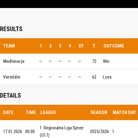
RESULTS
TEAM
1
2
3
4
OT
T
OUTCOME
Međimurje
—
—
—
—
—
72
Win
Varaždin
—
—
—
—
—
62
Loss
DETAILS
DATE
TIME
LEAGUE
SEASON
MATCH DAY
1. Regionalna Liga Sjever
17.01.2026
00:00
2025/2026
1
(U17)