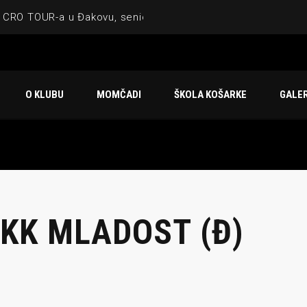
 CRO TOUR-a u Đakovu, seniorska ekipa 3×3 osvojila Krbulju
ske ekipe, imenovan trenerski stožer KK Međimurje za sezonu
 ugostilo atraktivnu NCAA ekipu OBU Bison
O KLUBU
MOMČADI
ŠKOLA KOŠARKE
GALER
Ligi prijateljstva
u Čakovcu
 KK MLADOST (Đ)