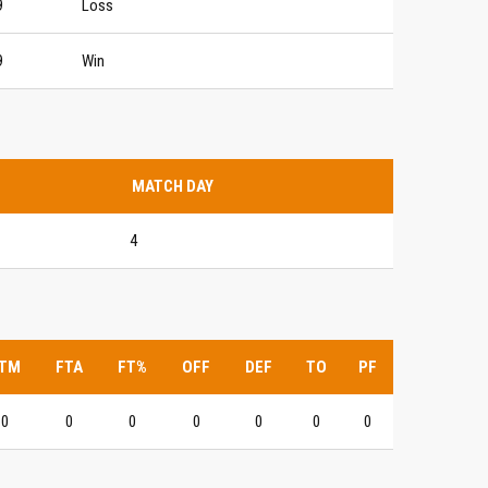
9
Loss
9
Win
MATCH DAY
4
TM
FTA
FT%
OFF
DEF
TO
PF
0
0
0
0
0
0
0