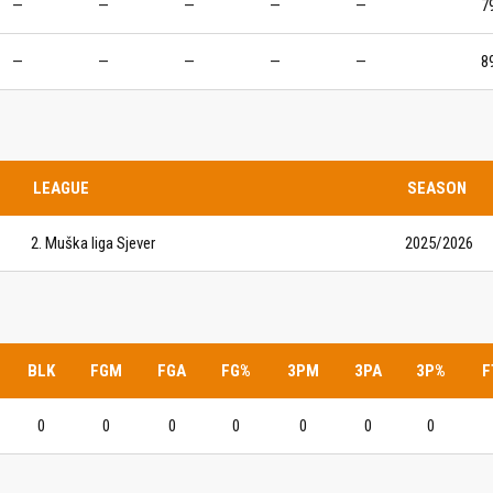
—
—
—
—
—
7
IJE OBJAVE
MOMČADI
—
—
—
—
—
8
Seniori
murje U14 na završnici CRO
Juniori U19
 Đakovu, seniorska ekipa
ila Krbulju
Kadeti U17
LEAGUE
SEASON
Pretkadeti U15
2. Muška liga Sjever
2025/2026
Dječaci U13
rajačić, trener seniorske
menovan trenerski stožer
Dječaci U12
urje za sezonu
27.
Dječaci U11
BLK
FGM
FGA
FG%
3PM
3PA
3P%
F
e u revijalnoj utakmici
 atraktivnu NCAA ekipu OBU
0
0
0
0
0
0
0