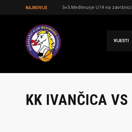
3×3 Međimurje U14 na završnici
NAJNOVIJE
Danijel Krajačić, trener senior
Međimurje u revijalnoj utakmici
VIJESTI
Ekipi U13 Međimurja 2. mjesto u 
NCAA ekipa OBUBISON gostuje 
KK IVANČICA VS