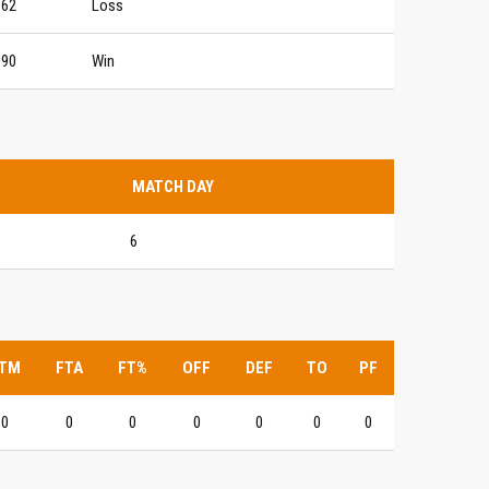
62
Loss
90
Win
MATCH DAY
6
TM
FTA
FT%
OFF
DEF
TO
PF
0
0
0
0
0
0
0