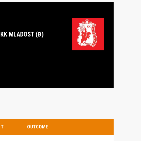
KK MLADOST (Đ)
T
OUTCOME