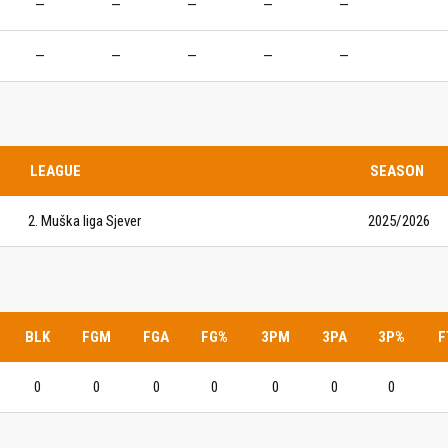
—
—
—
—
—
IJE OBJAVE
MOMČADI
—
—
—
—
—
Seniori
murje U14 na završnici CRO
Juniori U19
 Đakovu, seniorska ekipa
ila Krbulju
Kadeti U17
LEAGUE
SEASON
Pretkadeti U15
2. Muška liga Sjever
2025/2026
Dječaci U13
rajačić, trener seniorske
menovan trenerski stožer
Dječaci U12
urje za sezonu
27.
Dječaci U11
BLK
FGM
FGA
FG%
3PM
3PA
3P%
F
e u revijalnoj utakmici
 atraktivnu NCAA ekipu OBU
0
0
0
0
0
0
0