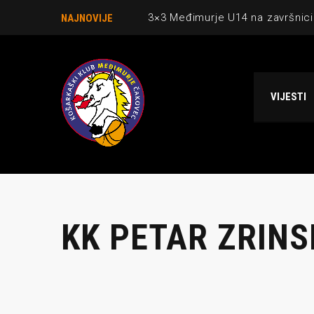
3×3 Međimurje U14 na završnici
NAJNOVIJE
Danijel Krajačić, trener senior
Međimurje u revijalnoj utakmici
VIJESTI
Ekipi U13 Međimurja 2. mjesto u 
NCAA ekipa OBUBISON gostuje 
KK PETAR ZRINS