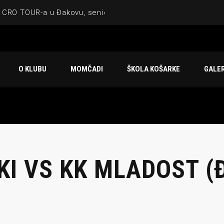
 CRO TOUR-a u Đakovu, seniorska ekipa 3×3 osvojila Krbulju
ske ekipe, imenovan trenerski stožer KK Međimurje za sezonu
 ugostilo atraktivnu NCAA ekipu OBU Bison
O KLUBU
MOMČADI
ŠKOLA KOŠARKE
GALER
Ligi prijateljstva
u Čakovcu
KI VS KK MLADOST (