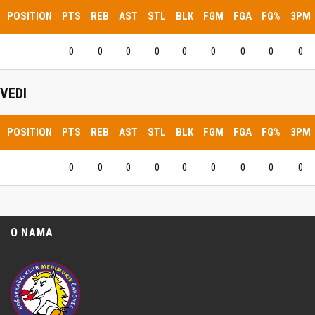
POSITION
PTS
REB
AST
STL
BLK
FGM
FGA
FG%
3PM
0
0
0
0
0
0
0
0
0
VEDI
POSITION
PTS
REB
AST
STL
BLK
FGM
FGA
FG%
3PM
0
0
0
0
0
0
0
0
0
O NAMA