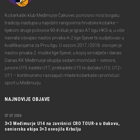
Košarkaški klub Međimurje Čakovec ponosno nosi bogatu
tradiciju nastupa u najvišim rangovima hrvatske košarke –
tijekom druge polovice 90-ih klub je igrao A1 ligu HKS-a, u više
navrata osvajao naslov prvaka A-2 lige Sjever te sudjelovao u
kvalifikacijama za Prvu ligu. U sezoni 2017./2018. osvojen je
naslov prvaka 2. muške lige Sjever, u kojoj se natječe i danas.
Danas KK Međimurje okuplja sedam momčadi – seniore,
juniore U19, kadete U17, pretkadete U15 te dječake U13, U12 i
U11 – kontinuirano razvijajući mlade košarkaše i promičući
sport u Međimurju.
NAJNOVIJE OBJAVE
07.07.2026
3×3 Međimurje U14 na završnici CRO TOUR-a u Đakovu,
seniorska ekipa 3×3 osvojila Krbulju