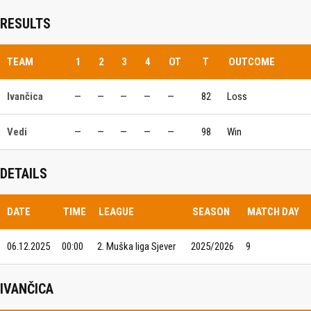
RESULTS
TEAM
1
2
3
4
OT
T
OUTCOME
Ivančica
—
—
—
—
—
82
Loss
Vedi
—
—
—
—
—
98
Win
DETAILS
DATE
TIME
LEAGUE
SEASON
MATCH DAY
06.12.2025
00:00
2. Muška liga Sjever
2025/2026
9
IVANČICA