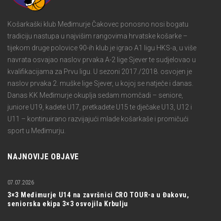
Košarkaški klub Međimurje Čakovec ponosno nosi bogatu
tradiciju nastupa u najvišim rangovima hrvatske košarke –
tijekom druge polovice 90-ih klub je igrao A1 ligu HKS-a, u više
navrata osvajao naslov prvaka A-2 lige Sjever te sudjelovao u
kvalifikacijama za Prvu ligu. U sezoni 2017./2018. osvojen je
naslov prvaka 2. muške lige Sjever, u kojoj se natječe i danas.
Danas KK Međimurje okuplja sedam momčadi – seniore,
juniore U19, kadete U17, pretkadete U15 te dječake U13, U12 i
U11 – kontinuirano razvijajući mlade košarkaše i promičući
sport u Međimurju.
NAJNOVIJE OBJAVE
07.07.2026
3×3 Međimurje U14 na završnici CRO TOUR-a u Đakovu,
seniorska ekipa 3×3 osvojila Krbulju