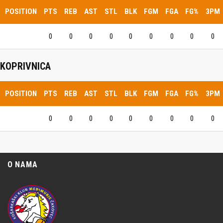
POSITION
PTS
REB
AST
STL
BLK
FGM
FGA
FG%
3PM
0
0
0
0
0
0
0
0
0
KOPRIVNICA
POSITION
PTS
REB
AST
STL
BLK
FGM
FGA
FG%
3PM
0
0
0
0
0
0
0
0
0
O NAMA