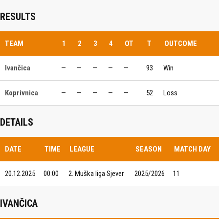
RESULTS
TEAM
1
2
3
4
OT
T
OUTCOME
Ivančica
—
—
—
—
—
93
Win
Koprivnica
—
—
—
—
—
52
Loss
DETAILS
DATE
TIME
LEAGUE
SEASON
MATCH DAY
20.12.2025
00:00
2. Muška liga Sjever
2025/2026
11
IVANČICA