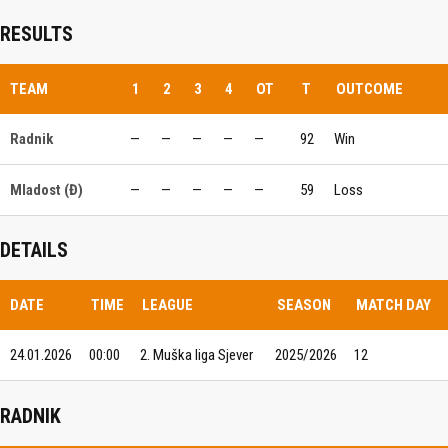
RESULTS
TEAM
1
2
3
4
OT
T
OUTCOME
Radnik
—
—
—
—
—
92
Win
Mladost (Đ)
—
—
—
—
—
59
Loss
DETAILS
DATE
TIME
LEAGUE
SEASON
MATCH DAY
24.01.2026
00:00
2. Muška liga Sjever
2025/2026
12
RADNIK