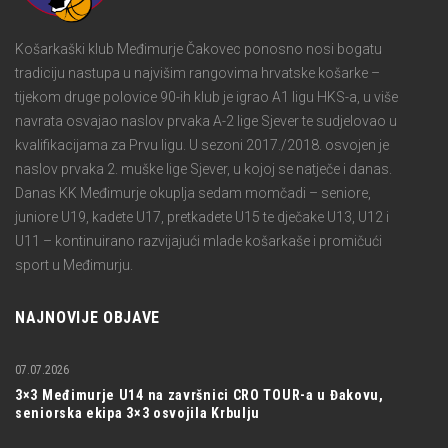
Košarkaški klub Međimurje Čakovec ponosno nosi bogatu
tradiciju nastupa u najvišim rangovima hrvatske košarke –
tijekom druge polovice 90-ih klub je igrao A1 ligu HKS-a, u više
navrata osvajao naslov prvaka A-2 lige Sjever te sudjelovao u
kvalifikacijama za Prvu ligu. U sezoni 2017./2018. osvojen je
naslov prvaka 2. muške lige Sjever, u kojoj se natječe i danas.
Danas KK Međimurje okuplja sedam momčadi – seniore,
juniore U19, kadete U17, pretkadete U15 te dječake U13, U12 i
U11 – kontinuirano razvijajući mlade košarkaše i promičući
sport u Međimurju.
NAJNOVIJE OBJAVE
07.07.2026
3×3 Međimurje U14 na završnici CRO TOUR-a u Đakovu,
seniorska ekipa 3×3 osvojila Krbulju