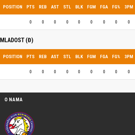
POSITION
PTS
REB
AST
STL
BLK
FGM
FGA
FG%
3PM
0
0
0
0
0
0
0
0
0
MLADOST (Đ)
POSITION
PTS
REB
AST
STL
BLK
FGM
FGA
FG%
3PM
0
0
0
0
0
0
0
0
0
O NAMA