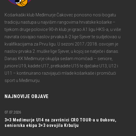
Košarkaški klub Međimurje Čakovec ponosno nosi bogatu
tradiciju nastupa u najvišim rangovima hrvatske košarke –
tijekom druge polovice 90-ih klub je igrao A1 ligu HKS-a, u više
navrata osvajao naslov prvaka A-2 lige Sjever te sudjelovao u
kvalifikacijama za Prvu ligu. U sezoni 2017./2018. osvojen je
naslov prvaka 2. muške lige Sjever, u kojoj se natječe i danas.
Danas KK Međimurje okuplja sedam momčadi – seniore,
juniore U19, kadete U17, pretkadete U15 te dječake U13, U12 i
U11 – kontinuirano razvijajući mlade košarkaše i promičući
sport u Međimurju.
NAJNOVIJE OBJAVE
07.07.2026
3×3 Međimurje U14 na završnici CRO TOUR-a u Đakovu,
seniorska ekipa 3×3 osvojila Krbulju