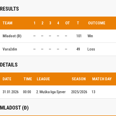
RESULTS
TEAM
1
2
3
4
OT
T
OUTCOME
Mladost (Đ)
—
—
—
—
—
101
Win
Varaždin
—
—
—
—
—
49
Loss
DETAILS
DATE
TIME
LEAGUE
SEASON
MATCH DAY
31.01.2026
00:00
2. Muška liga Sjever
2025/2026
13
MLADOST (Đ)