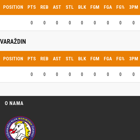
POSITION
PTS
REB
AST
STL
BLK
FGM
FGA
FG%
3PM
0
0
0
0
0
0
0
0
0
VARAŽDIN
POSITION
PTS
REB
AST
STL
BLK
FGM
FGA
FG%
3PM
0
0
0
0
0
0
0
0
0
O NAMA