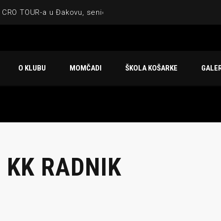
 CRO TOUR-a u Đakovu, seniorska ekipa 3×3 osvojila Krbulju
ske ekipe, imenovan trenerski stožer KK Međimurje za sezonu
 ugostilo atraktivnu NCAA ekipu OBU Bison
O KLUBU
MOMČADI
ŠKOLA KOŠARKE
GALER
Ligi prijateljstva
u Čakovcu
 KK RADNIK