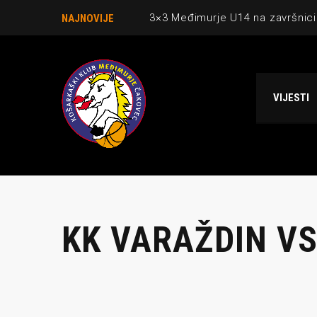
3×3 Međimurje U14 na završnici
NAJNOVIJE
Danijel Krajačić, trener senior
Međimurje u revijalnoj utakmici
VIJESTI
Ekipi U13 Međimurja 2. mjesto u 
NCAA ekipa OBUBISON gostuje 
KK VARAŽDIN VS