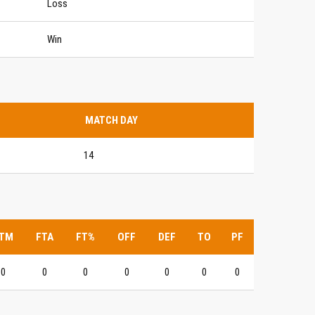
Loss
Win
MATCH DAY
14
TM
FTA
FT%
OFF
DEF
TO
PF
0
0
0
0
0
0
0