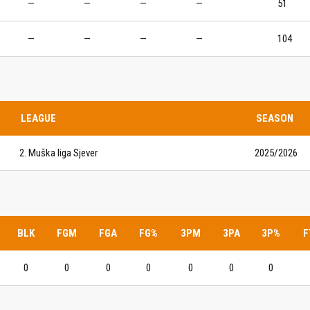
—
—
—
—
51
IJE OBJAVE
MOMČADI
—
—
—
—
104
Seniori
murje U14 na završnici CRO
Juniori U19
 Đakovu, seniorska ekipa
ila Krbulju
Kadeti U17
LEAGUE
SEASON
Pretkadeti U15
2. Muška liga Sjever
2025/2026
Dječaci U13
rajačić, trener seniorske
menovan trenerski stožer
Dječaci U12
urje za sezonu
27.
Dječaci U11
BLK
FGM
FGA
FG%
3PM
3PA
3P%
F
e u revijalnoj utakmici
 atraktivnu NCAA ekipu OBU
0
0
0
0
0
0
0