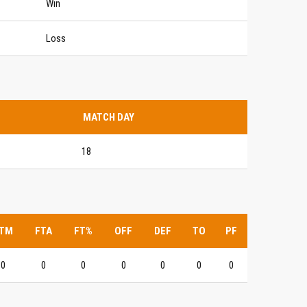
Win
Loss
MATCH DAY
18
TM
FTA
FT%
OFF
DEF
TO
PF
0
0
0
0
0
0
0