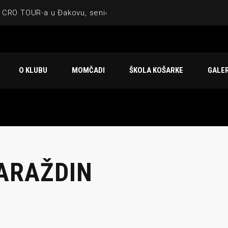
 CRO TOUR-a u Đakovu, seniorska ekipa 3×3 osvojila Krbulju
ske ekipe, imenovan trenerski stožer KK Međimurje za sezonu
 ugostilo atraktivnu NCAA ekipu OBU Bison
O KLUBU
MOMČADI
ŠKOLA KOŠARKE
GALER
Ligi prijateljstva
u Čakovcu
VARAŽDIN