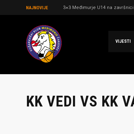
3×3 Međimurje U14 na završnici
NAJNOVIJE
Danijel Krajačić, trener senior
Međimurje u revijalnoj utakmici
VIJESTI
Ekipi U13 Međimurja 2. mjesto u 
NCAA ekipa OBUBISON gostuje 
KK VEDI VS KK 