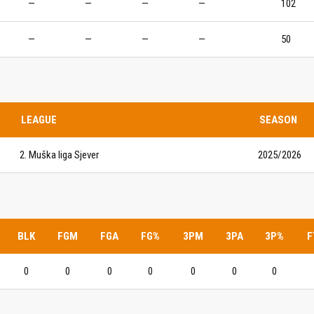
—
—
—
—
102
IJE OBJAVE
MOMČADI
—
—
—
—
50
Seniori
murje U14 na završnici CRO
Juniori U19
 Đakovu, seniorska ekipa
ila Krbulju
Kadeti U17
LEAGUE
SEASON
Pretkadeti U15
2. Muška liga Sjever
2025/2026
Dječaci U13
rajačić, trener seniorske
menovan trenerski stožer
Dječaci U12
urje za sezonu
27.
Dječaci U11
BLK
FGM
FGA
FG%
3PM
3PA
3P%
F
e u revijalnoj utakmici
 atraktivnu NCAA ekipu OBU
0
0
0
0
0
0
0