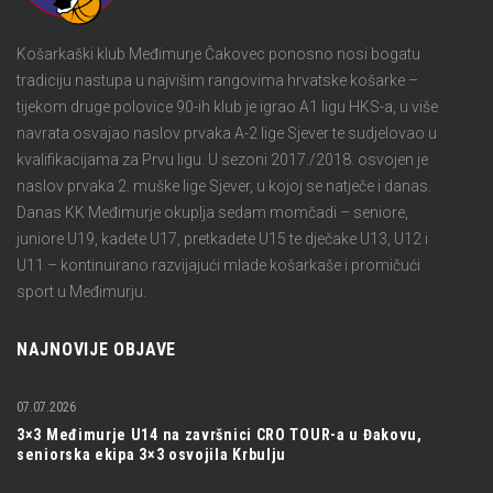
Košarkaški klub Međimurje Čakovec ponosno nosi bogatu
tradiciju nastupa u najvišim rangovima hrvatske košarke –
tijekom druge polovice 90-ih klub je igrao A1 ligu HKS-a, u više
navrata osvajao naslov prvaka A-2 lige Sjever te sudjelovao u
kvalifikacijama za Prvu ligu. U sezoni 2017./2018. osvojen je
naslov prvaka 2. muške lige Sjever, u kojoj se natječe i danas.
Danas KK Međimurje okuplja sedam momčadi – seniore,
juniore U19, kadete U17, pretkadete U15 te dječake U13, U12 i
U11 – kontinuirano razvijajući mlade košarkaše i promičući
sport u Međimurju.
NAJNOVIJE OBJAVE
07.07.2026
3×3 Međimurje U14 na završnici CRO TOUR-a u Đakovu,
seniorska ekipa 3×3 osvojila Krbulju