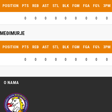
POSITION
PTS
REB
AST
STL
BLK
FGM
FGA
FG%
3PM
0
0
0
0
0
0
0
0
0
MEĐIMURJE
POSITION
PTS
REB
AST
STL
BLK
FGM
FGA
FG%
3PM
0
0
0
0
0
0
0
0
0
O NAMA