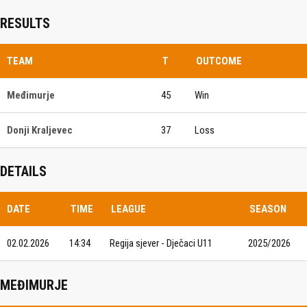
RESULTS
TEAM
T
OUTCOME
Međimurje
45
Win
Donji Kraljevec
37
Loss
DETAILS
DATE
TIME
LEAGUE
SEASON
02.02.2026
14:34
Regija sjever - Dječaci U11
2025/2026
MEĐIMURJE