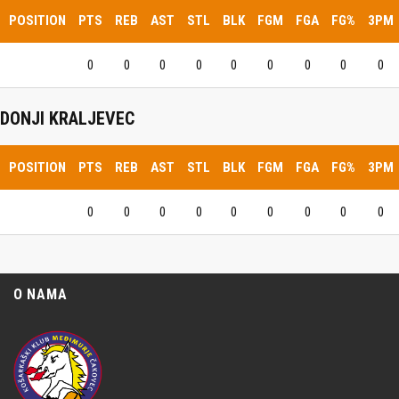
POSITION
PTS
REB
AST
STL
BLK
FGM
FGA
FG%
3PM
0
0
0
0
0
0
0
0
0
DONJI KRALJEVEC
POSITION
PTS
REB
AST
STL
BLK
FGM
FGA
FG%
3PM
0
0
0
0
0
0
0
0
0
O NAMA