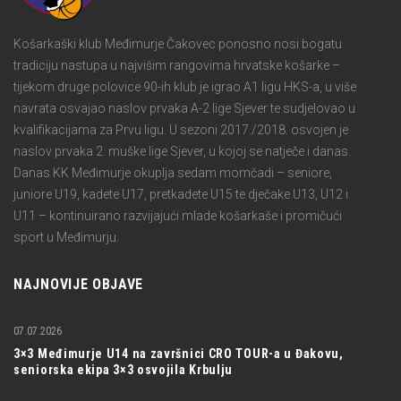
Košarkaški klub Međimurje Čakovec ponosno nosi bogatu
tradiciju nastupa u najvišim rangovima hrvatske košarke –
tijekom druge polovice 90-ih klub je igrao A1 ligu HKS-a, u više
navrata osvajao naslov prvaka A-2 lige Sjever te sudjelovao u
kvalifikacijama za Prvu ligu. U sezoni 2017./2018. osvojen je
naslov prvaka 2. muške lige Sjever, u kojoj se natječe i danas.
Danas KK Međimurje okuplja sedam momčadi – seniore,
juniore U19, kadete U17, pretkadete U15 te dječake U13, U12 i
U11 – kontinuirano razvijajući mlade košarkaše i promičući
sport u Međimurju.
NAJNOVIJE OBJAVE
07.07.2026
3×3 Međimurje U14 na završnici CRO TOUR-a u Đakovu,
seniorska ekipa 3×3 osvojila Krbulju