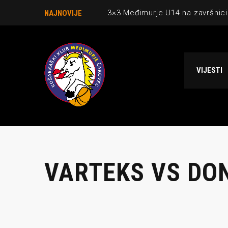
3×3 Međimurje U14 na završnici
NAJNOVIJE
Danijel Krajačić, trener senior
Međimurje u revijalnoj utakmici
VIJESTI
Ekipi U13 Međimurja 2. mjesto u 
NCAA ekipa OBUBISON gostuje 
VARTEKS VS DO