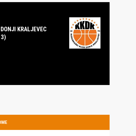
 DONJI KRALJEVEC
13)
OME