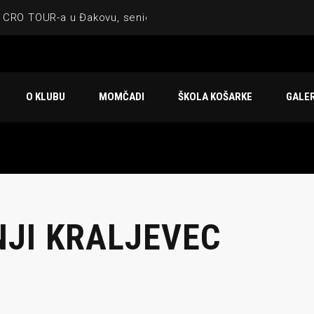
 CRO TOUR-a u Đakovu, seniorska ekipa 3×3 osvojila Krbulju
ske ekipe, imenovan trenerski stožer KK Međimurje za sezonu
 ugostilo atraktivnu NCAA ekipu OBU Bison
O KLUBU
MOMČADI
ŠKOLA KOŠARKE
GALER
Ligi prijateljstva
u Čakovcu
NJI KRALJEVEC