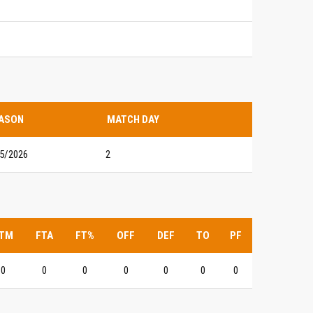
ASON
MATCH DAY
5/2026
2
TM
FTA
FT%
OFF
DEF
TO
PF
0
0
0
0
0
0
0