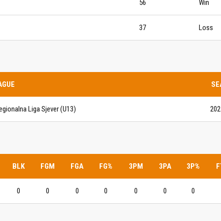
56
Win
IJE OBJAVE
MOMČADI
37
Loss
Seniori
murje U14 na završnici CRO
Juniori U19
 Đakovu, seniorska ekipa
ila Krbulju
Kadeti U17
AGUE
SE
Pretkadeti U15
egionalna Liga Sjever (U13)
202
Dječaci U13
rajačić, trener seniorske
menovan trenerski stožer
Dječaci U12
urje za sezonu
27.
Dječaci U11
BLK
FGM
FGA
FG%
3PM
3PA
3P%
F
e u revijalnoj utakmici
 atraktivnu NCAA ekipu OBU
0
0
0
0
0
0
0