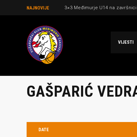
3×3 Međimurje U14 na završnici
NAJNOVIJE
Danijel Krajačić, trener senior
Međimurje u revijalnoj utakmici
VIJESTI
Ekipi U13 Međimurja 2. mjesto u 
NCAA ekipa OBUBISON gostuje 
GAŠPARIĆ VEDR
O NAMA
NAJNOV
07.07.2026
DATE
3×3 Međi