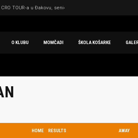
 CRO TOUR-a u Đakovu, seniorska ekipa 3×3 osvojila Krbulju
ske ekipe, imenovan trenerski stožer KK Međimurje za sezonu
 ugostilo atraktivnu NCAA ekipu OBU Bison
O KLUBU
MOMČADI
ŠKOLA KOŠARKE
GALER
Ligi prijateljstva
u Čakovcu
AN
IJE OBJAVE
MOMČADI
Seniori
HOME
RESULTS
AWAY
murje U14 na završnici CRO