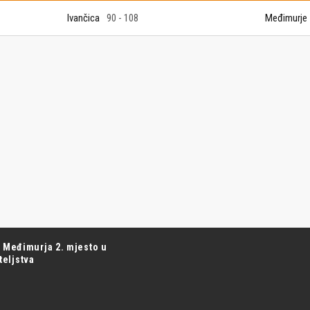
Juniori U19
 Đakovu, seniorska ekipa
Ivančica
90 - 108
Međimurje
ila Krbulju
Kadeti U17
Pretkadeti U15
Dječaci U13
rajačić, trener seniorske
menovan trenerski stožer
Dječaci U12
urje za sezonu
27.
Dječaci U11
e u revijalnoj utakmici
 atraktivnu NCAA ekipu OBU
3 Međimurja 2. mjesto u
ateljstva