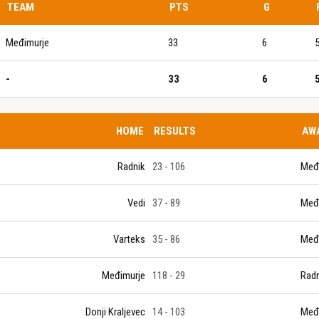
TEAM
PTS
G
Međimurje
33
6
5
-
33
6
IJE OBJAVE
MOMČADI
HOME
RESULTS
AW
Seniori
murje U14 na završnici CRO
Juniori U19
 Đakovu, seniorska ekipa
Radnik
23 - 106
Međ
ila Krbulju
Kadeti U17
Vedi
37 - 89
Međ
Pretkadeti U15
Dječaci U13
rajačić, trener seniorske
Varteks
35 - 86
Međ
menovan trenerski stožer
Dječaci U12
urje za sezonu
27.
Međimurje
118 - 29
Radn
Dječaci U11
Donji Kraljevec
14 - 103
Međ