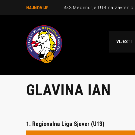
3×3 Međimurje U14 na završnici
NAJNOVIJE
Danijel Krajačić, trener senior
Međimurje u revijalnoj utakmici
VIJESTI
Ekipi U13 Međimurja 2. mjesto u 
NCAA ekipa OBUBISON gostuje 
GLAVINA IAN
1. Regionalna Liga Sjever (U13)