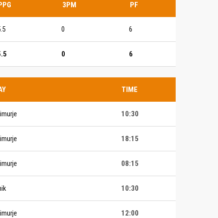
PPG
3PM
PF
.5
0
6
5.5
0
6
AY
TIME
imurje
10:30
imurje
18:15
imurje
08:15
ik
10:30
imurje
12:00