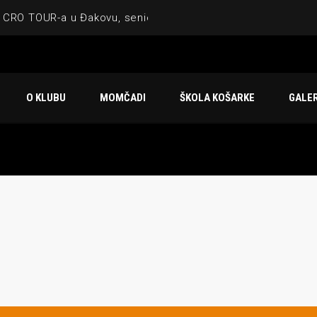
 CRO TOUR-a u Đakovu, seniorska ekipa 3×3 osvojila Krbulju
ske ekipe, imenovan trenerski stožer KK Međimurje za sezonu
 ugostilo atraktivnu NCAA ekipu OBU Bison
O KLUBU
MOMČADI
ŠKOLA KOŠARKE
GALER
Ligi prijateljstva
u Čakovcu