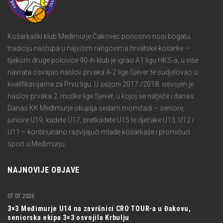
Košarkaški klub Međimurje Čakovec ponosno nosi bogatu
tradiciju nastupa u najvišim rangovima hrvatske košarke –
tijekom druge polovice 90-ih klub je igrao A1 ligu HKS-a, u više
navrata osvajao naslov prvaka A-2 lige Sjever te sudjelovao u
kvalifikacijama za Prvu ligu. U sezoni 2017./2018. osvojen je
naslov prvaka 2. muške lige Sjever, u kojoj se natječe i danas.
Danas KK Međimurje okuplja sedam momčadi – seniore,
juniore U19, kadete U17, pretkadete U15 te dječake U13, U12 i
U11 – kontinuirano razvijajući mlade košarkaše i promičući
sport u Međimurju.
NAJNOVIJE OBJAVE
07.07.2026
3×3 Međimurje U14 na završnici CRO TOUR-a u Đakovu,
seniorska ekipa 3×3 osvojila Krbulju