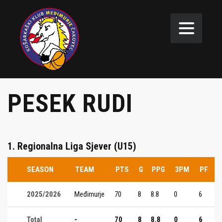
PESEK RUDI
1. Regionalna Liga Sjever (U15)
SEASON
TEAM
PTS
G
PPG
3PM
PF
2025/2026
Međimurje
70
8
8.8
0
6
Total
-
70
8
8.8
0
6