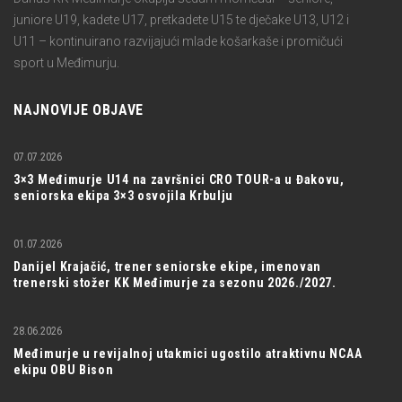
juniore U19, kadete U17, pretkadete U15 te dječake U13, U12 i
U11 – kontinuirano razvijajući mlade košarkaše i promičući
sport u Međimurju.
NAJNOVIJE OBJAVE
07.07.2026
3×3 Međimurje U14 na završnici CRO TOUR-a u Đakovu,
seniorska ekipa 3×3 osvojila Krbulju
01.07.2026
Danijel Krajačić, trener seniorske ekipe, imenovan
trenerski stožer KK Međimurje za sezonu 2026./2027.
28.06.2026
Međimurje u revijalnoj utakmici ugostilo atraktivnu NCAA
ekipu OBU Bison