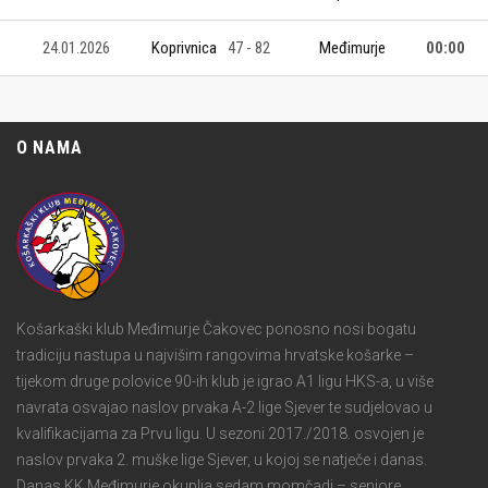
24.01.2026
Koprivnica
47 - 82
Međimurje
00:00
O NAMA
Košarkaški klub Međimurje Čakovec ponosno nosi bogatu
tradiciju nastupa u najvišim rangovima hrvatske košarke –
tijekom druge polovice 90-ih klub je igrao A1 ligu HKS-a, u više
navrata osvajao naslov prvaka A-2 lige Sjever te sudjelovao u
kvalifikacijama za Prvu ligu. U sezoni 2017./2018. osvojen je
naslov prvaka 2. muške lige Sjever, u kojoj se natječe i danas.
Danas KK Međimurje okuplja sedam momčadi – seniore,