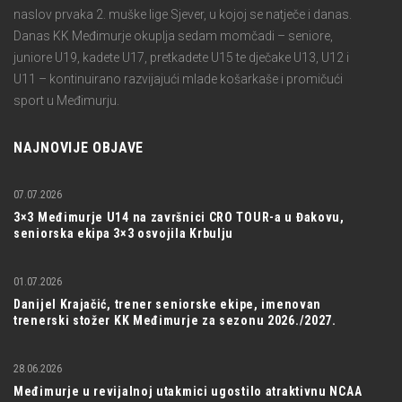
naslov prvaka 2. muške lige Sjever, u kojoj se natječe i danas.
Danas KK Međimurje okuplja sedam momčadi – seniore,
juniore U19, kadete U17, pretkadete U15 te dječake U13, U12 i
U11 – kontinuirano razvijajući mlade košarkaše i promičući
sport u Međimurju.
NAJNOVIJE OBJAVE
07.07.2026
3×3 Međimurje U14 na završnici CRO TOUR-a u Đakovu,
seniorska ekipa 3×3 osvojila Krbulju
01.07.2026
Danijel Krajačić, trener seniorske ekipe, imenovan
trenerski stožer KK Međimurje za sezonu 2026./2027.
28.06.2026
Međimurje u revijalnoj utakmici ugostilo atraktivnu NCAA