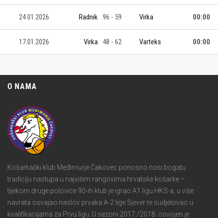
24.01.2026
Radnik
96 - 59
Virka
00:00
17.01.2026
Virka
48 - 62
Varteks
00:00
O NAMA
Košarkaški klub Međimurje Čakovec ponosno nosi bogatu
tradiciju nastupa u najvišim rangovima hrvatske košarke –
tijekom druge polovice 90-ih klub je igrao A1 ligu HKS-a, u više
navrata osvajao naslov prvaka A-2 lige Sjever te sudjelovao u
kvalifikacijama za Prvu ligu. U sezoni 2017./2018. osvojen je