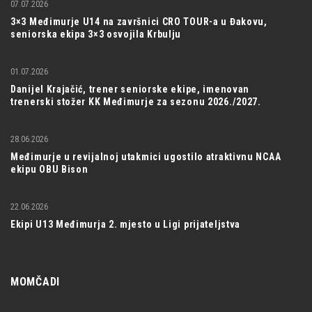
07.07.2026
3×3 Međimurje U14 na završnici CRO TOUR-a u Đakovu,
seniorska ekipa 3×3 osvojila Krbulju
01.07.2026
Danijel Krajačić, trener seniorske ekipe, imenovan
trenerski stožer KK Međimurje za sezonu 2026./2027.
28.06.2026
Međimurje u revijalnoj utakmici ugostilo atraktivnu NCAA
ekipu OBU Bison
22.06.2026
Ekipi U13 Međimurja 2. mjesto u Ligi prijateljstva
MOMČADI