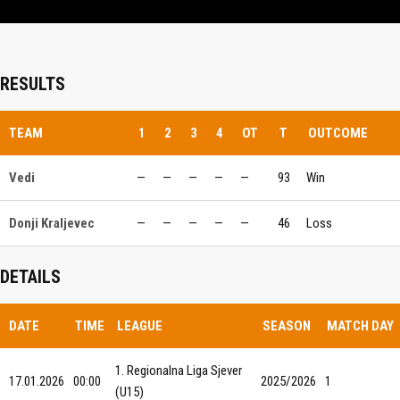
RESULTS
TEAM
1
2
3
4
OT
T
OUTCOME
Vedi
—
—
—
—
—
93
Win
Donji Kraljevec
—
—
—
—
—
46
Loss
DETAILS
DATE
TIME
LEAGUE
SEASON
MATCH DAY
1. Regionalna Liga Sjever
17.01.2026
00:00
2025/2026
1
(U15)