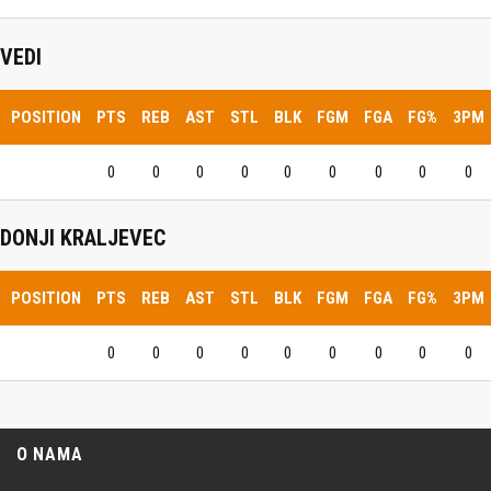
VEDI
POSITION
PTS
REB
AST
STL
BLK
FGM
FGA
FG%
3PM
0
0
0
0
0
0
0
0
0
DONJI KRALJEVEC
POSITION
PTS
REB
AST
STL
BLK
FGM
FGA
FG%
3PM
0
0
0
0
0
0
0
0
0
O NAMA