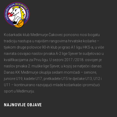
Košarkaški klub Međimurje Čakovec ponosno nosi bogatu
tradiciju nastupa u najvišim rangovima hrvatske košarke –
tijekom druge polovice 90-ih klub je igrao A1 ligu HKS-a, u više
navrata osvajao naslov prvaka A-2 lige Sjever te sudjelovao u
kvalifikacijama za Prvu ligu. U sezoni 2017./2018. osvojen je
naslov prvaka 2. muške lige Sjever, u kojoj se natječe i danas.
Danas KK Međimurje okuplja sedam momčadi – seniore,
juniore U19, kadete U17, pretkadete U15 te dječake U13, U12 i
U11 – kontinuirano razvijajući mlade košarkaše i promičući
sport u Međimurju.
NAJNOVIJE OBJAVE