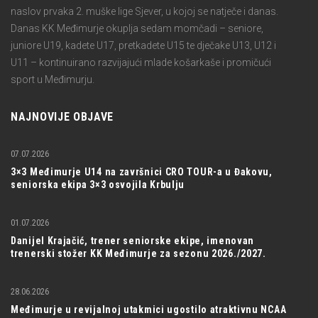
naslov prvaka 2. muške lige Sjever, u kojoj se natječe i danas.
Danas KK Međimurje okuplja sedam momčadi – seniore,
juniore U19, kadete U17, pretkadete U15 te dječake U13, U12 i
U11 – kontinuirano razvijajući mlade košarkaše i promičući
sport u Međimurju.
NAJNOVIJE OBJAVE
07.07.2026
3×3 Međimurje U14 na završnici CRO TOUR-a u Đakovu,
seniorska ekipa 3×3 osvojila Krbulju
01.07.2026
Danijel Krajačić, trener seniorske ekipe, imenovan
trenerski stožer KK Međimurje za sezonu 2026./2027.
28.06.2026
Međimurje u revijalnoj utakmici ugostilo atraktivnu NCAA