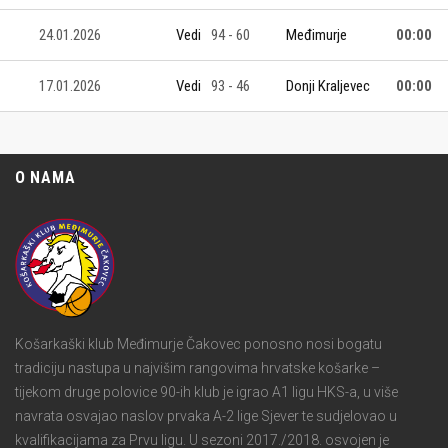
24.01.2026
Vedi
94 - 60
Međimurje
00:00
17.01.2026
Vedi
93 - 46
Donji Kraljevec
00:00
O NAMA
Košarkaški klub Međimurje Čakovec ponosno nosi bogatu
tradiciju nastupa u najvišim rangovima hrvatske košarke –
tijekom druge polovice 90-ih klub je igrao A1 ligu HKS-a, u više
navrata osvajao naslov prvaka A-2 lige Sjever te sudjelovao u
kvalifikacijama za Prvu ligu. U sezoni 2017./2018. osvojen je