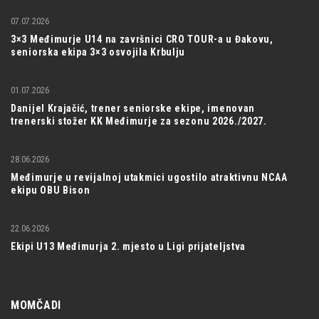
07.07.2026
3×3 Međimurje U14 na završnici CRO TOUR-a u Đakovu,
seniorska ekipa 3×3 osvojila Krbulju
01.07.2026
Danijel Krajačić, trener seniorske ekipe, imenovan
trenerski stožer KK Međimurje za sezonu 2026./2027.
28.06.2026
Međimurje u revijalnoj utakmici ugostilo atraktivnu NCAA
ekipu OBU Bison
22.06.2026
Ekipi U13 Međimurja 2. mjesto u Ligi prijateljstva
MOMČADI