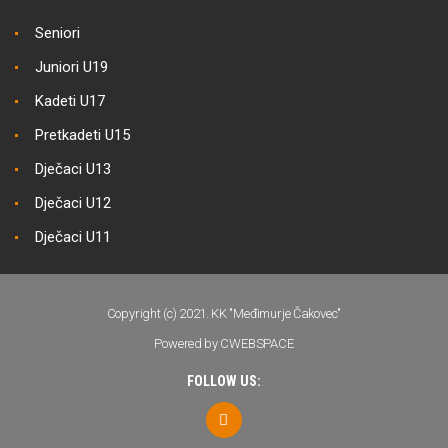
Seniori
Juniori U19
Kadeti U17
Pretkadeti U15
Dječaci U13
Dječaci U12
Dječaci U11
Copyright (c) 2021. KK "Međimurje Čakovec"
Powered by CWEBSPACE
FOLLOW US: