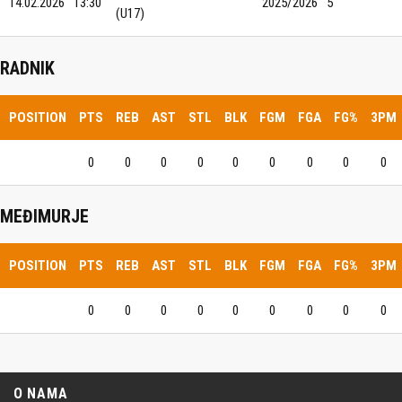
14.02.2026
13:30
2025/2026
5
(U17)
RADNIK
POSITION
PTS
REB
AST
STL
BLK
FGM
FGA
FG%
3PM
0
0
0
0
0
0
0
0
0
MEĐIMURJE
POSITION
PTS
REB
AST
STL
BLK
FGM
FGA
FG%
3PM
0
0
0
0
0
0
0
0
0
O NAMA