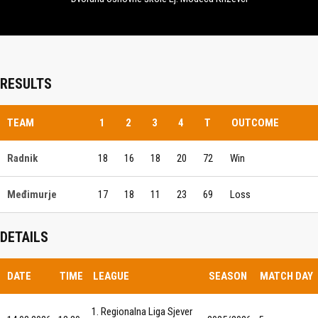
RESULTS
TEAM
1
2
3
4
T
OUTCOME
Radnik
18
16
18
20
72
Win
Međimurje
17
18
11
23
69
Loss
DETAILS
DATE
TIME
LEAGUE
SEASON
MATCH DAY
1. Regionalna Liga Sjever