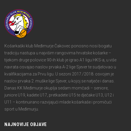
Košarkaški klub Međimurje Čakovec ponosno nosi bogatu
tradiciju nastupa u najvišim rangovima hrvatske košarke –
tijekom druge polovice 90-ih klub je igrao A1 ligu HKS-a, u više
navrata osvajao naslov prvaka A-2 lige Sjever te sudjelovao u
kvalifikacijama za Prvu ligu. U sezoni 2017./2018. osvojen je
naslov prvaka 2. muške lige Sjever, u kojoj se natječe i danas.
Danas KK Međimurje okuplja sedam momčadi – seniore,
juniore U19, kadete U17, pretkadete U15 te dječake U13, U12 i
U11 – kontinuirano razvijajući mlade košarkaše i promičući
sport u Međimurju.
NAJNOVIJE OBJAVE