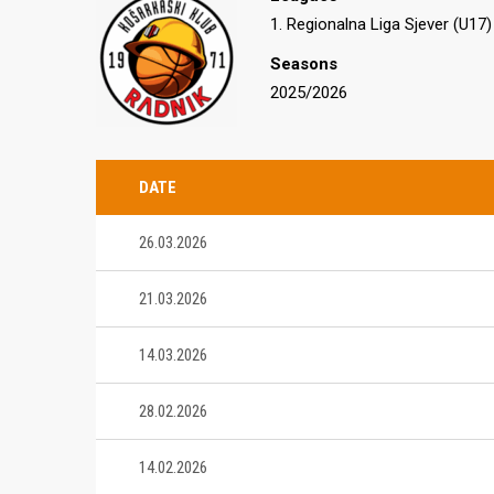
1. Regionalna Liga Sjever (U17)
Seasons
O NAMA
NAJNOV
2025/2026
07.07.2026
3×3 Međi
TOUR-a u
DATE
3×3 osvoj
26.03.2026
Košarkaški klub Međimurje Čakovec
01.07.2026
ponosno nosi bogatu tradiciju
Danijel K
21.03.2026
ekipe, i
nastupa u najvišim rangovima
KK Međim
hrvatske košarke – tijekom druge
2026./20
14.03.2026
polovice 90-ih klub je igrao A1 ligu
HKS-a, u više navrata osvajao naslov
28.06.2026
28.02.2026
prvaka A-2 lige Sjever te sudjelovao u
Međimurj
kvalifikacijama za Prvu ligu. U sezoni
ugostilo
14.02.2026
2017./2018. osvojen je naslov prvaka
Bison