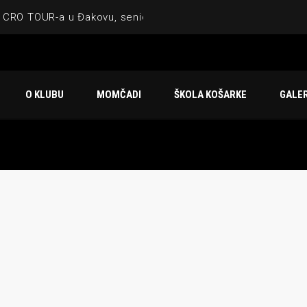
 CRO TOUR-a u Đakovu, seniorska ekipa 3×3 osvojila Krbulju
ske ekipe, imenovan trenerski stožer KK Međimurje za sezonu
 ugostilo atraktivnu NCAA ekipu OBU Bison
O KLUBU
MOMČADI
ŠKOLA KOŠARKE
GALER
Ligi prijateljstva
u Čakovcu