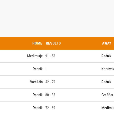
IJE OBJAVE
MOMČADI
Seniori
murje U14 na završnici CRO
Juniori U19
 Đakovu, seniorska ekipa
HOME
RESULTS
AWAY
ila Krbulju
Kadeti U17
Međimurje
91 - 53
Radnik
Pretkadeti U15
Dječaci U13
rajačić, trener seniorske
Radnik
-
Koprivni
menovan trenerski stožer
Dječaci U12
urje za sezonu
27.
Varaždin
42 - 79
Radnik
Dječaci U11
Radnik
80 - 83
Grafičar
e u revijalnoj utakmici
 atraktivnu NCAA ekipu OBU
Radnik
72 - 69
Međimur