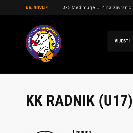
3×3 Međimurje U14 na završnici
NAJNOVIJE
Danijel Krajačić, trener senior
Međimurje u revijalnoj utakmici
VIJESTI
Ekipi U13 Međimurja 2. mjesto u 
NCAA ekipa OBUBISON gostuje 
KK RADNIK (U17)
Leagues