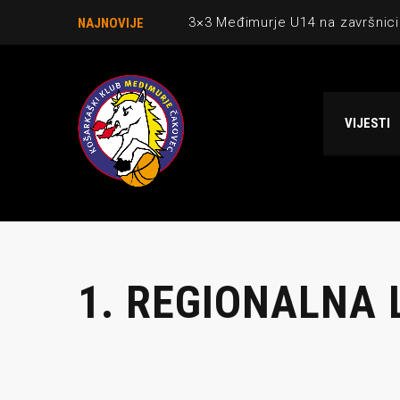
3×3 Međimurje U14 na završnici
NAJNOVIJE
Danijel Krajačić, trener senior
Međimurje u revijalnoj utakmici
VIJESTI
Ekipi U13 Međimurja 2. mjesto u 
NCAA ekipa OBUBISON gostuje 
1. REGIONALNA 