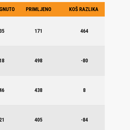
IGNUTO
PRIMLJENO
KOŠ RAZLIKA
35
171
464
18
498
-80
46
438
8
21
405
-84