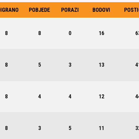
IJE OBJAVE
MOMČADI
IGRANO
POBJEDE
PORAZI
BODOVI
POST
Seniori
8
8
0
16
6
murje U14 na završnici CRO
Juniori U19
 Đakovu, seniorska ekipa
ila Krbulju
Kadeti U17
Pretkadeti U15
8
5
3
13
4
Dječaci U13
rajačić, trener seniorske
menovan trenerski stožer
Dječaci U12
urje za sezonu
27.
Dječaci U11
8
4
4
12
4
e u revijalnoj utakmici
 atraktivnu NCAA ekipu OBU
8
3
5
11
3