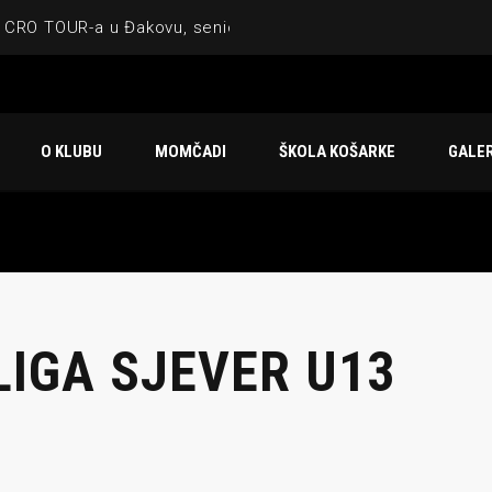
 CRO TOUR-a u Đakovu, seniorska ekipa 3×3 osvojila Krbulju
ske ekipe, imenovan trenerski stožer KK Međimurje za sezonu
 ugostilo atraktivnu NCAA ekipu OBU Bison
O KLUBU
MOMČADI
ŠKOLA KOŠARKE
GALER
Ligi prijateljstva
u Čakovcu
LIGA SJEVER U13