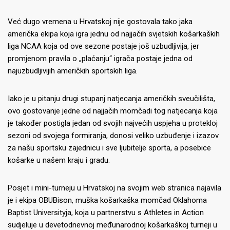
Već dugo vremena u Hrvatskoj nije gostovala tako jaka
američka ekipa koja igra jednu od najjačih svjetskih košarkaških
liga NCAA koja od ove sezone postaje još uzbudljivija, jer
promjenom pravila o „plaćanju“ igrača postaje jedna od
najuzbudljivijih američkih sportskih liga.
Iako je u pitanju drugi stupanj natjecanja američkih sveučilišta,
ovo gostovanje jedne od najjačih momčadi tog natjecanja koja
je također postigla jedan od svojih najvećih uspjeha u protekloj
sezoni od svojega formiranja, donosi veliko uzbuđenje i izazov
za našu sportsku zajednicu i sve ljubitelje sporta, a posebice
košarke u našem kraju i gradu.
Posjet i mini-turneju u Hrvatskoj na svojim web stranica najavila
je i ekipa OBUBison, muška košarkaška momčad Oklahoma
Baptist Universityja, koja u partnerstvu s Athletes in Action
sudjeluje u devetodnevnoj međunarodnoj košarkaškoj turneji u