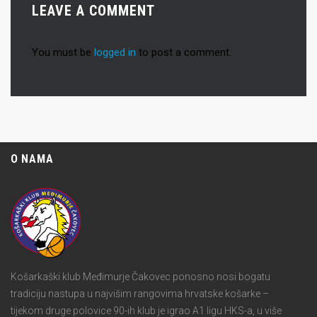
LEAVE A COMMENT
You must be
logged in
to post a comment.
O NAMA
Košarkaški klub Međimurje Čakovec ponosno nosi bogatu
tradiciju nastupa u najvišim rangovima hrvatske košarke –
tijekom druge polovice 90-ih klub je igrao A1 ligu HKS-a, u više