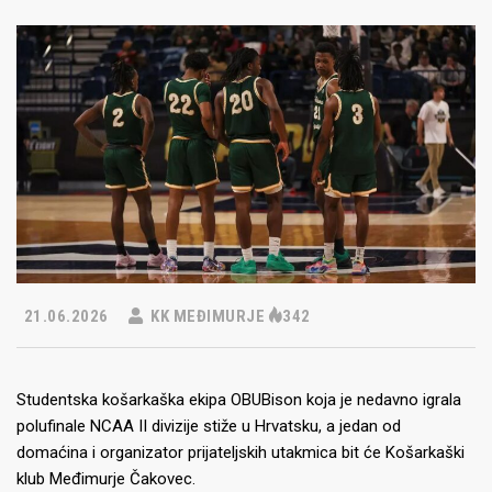
21.06.2026
KK MEĐIMURJE
342
Studentska košarkaška ekipa OBUBison koja je nedavno igrala
polufinale NCAA II divizije stiže u Hrvatsku, a jedan od
domaćina i organizator prijateljskih utakmica bit će Košarkaški
klub Međimurje Čakovec.