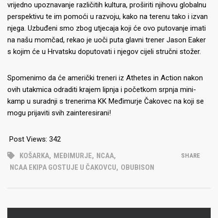
vrijedno upoznavanje različitih kultura, proširiti njihovu globalnu
perspektivu te im pomoći u razvoju, kako na terenu tako i izvan
njega. Uzbuđeni smo zbog utjecaja koji će ovo putovanje imati
na našu momčad, rekao je uoči puta glavni trener Jason Eaker
s kojim će u Hrvatsku doputovati i njegov cijeli stručni stožer.
Spomenimo da će američki treneri iz Athetes in Action nakon
ovih utakmica odraditi krajem lipnja i početkom srpnja mini-
kamp u suradnji s trenerima KK Međimurje Čakovec na koji se
mogu prijaviti svih zainteresirani!
Post Views:
342
KOŠARKA
,
MEĐIMURJE
,
NCAA
,
SHARE
NCAA EKIPA GOSTUJE U ČAKOVCU
,
OBUBISON