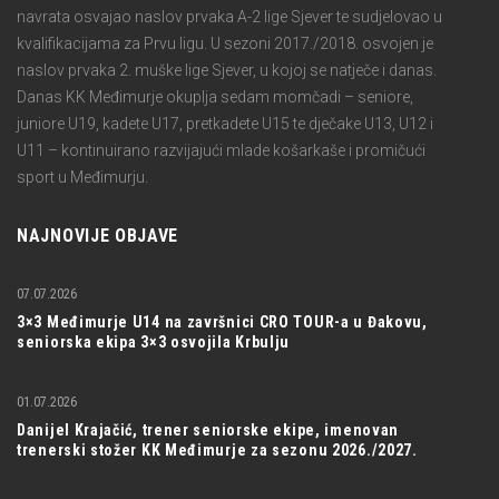
navrata osvajao naslov prvaka A-2 lige Sjever te sudjelovao u
kvalifikacijama za Prvu ligu. U sezoni 2017./2018. osvojen je
naslov prvaka 2. muške lige Sjever, u kojoj se natječe i danas.
Danas KK Međimurje okuplja sedam momčadi – seniore,
juniore U19, kadete U17, pretkadete U15 te dječake U13, U12 i
U11 – kontinuirano razvijajući mlade košarkaše i promičući
sport u Međimurju.
NAJNOVIJE OBJAVE
07.07.2026
3×3 Međimurje U14 na završnici CRO TOUR-a u Đakovu,
seniorska ekipa 3×3 osvojila Krbulju
01.07.2026
Danijel Krajačić, trener seniorske ekipe, imenovan
trenerski stožer KK Međimurje za sezonu 2026./2027.