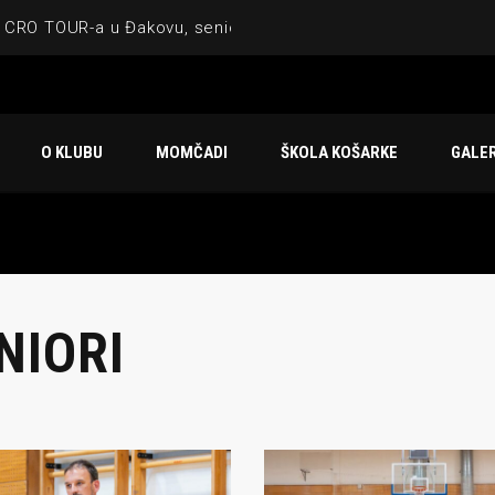
 CRO TOUR-a u Đakovu, seniorska ekipa 3×3 osvojila Krbulju
ske ekipe, imenovan trenerski stožer KK Međimurje za sezonu
 ugostilo atraktivnu NCAA ekipu OBU Bison
O KLUBU
MOMČADI
ŠKOLA KOŠARKE
GALER
Ligi prijateljstva
u Čakovcu
NIORI