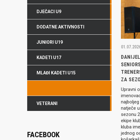
DJEČACI U9
DODATNE AKTIVNOSTI
JUNIORI U19
01.07.202
DANIJEL
KADETI U17
SENIORS
TRENER
MLAĐI KADETI U15
ZA SEZO
SENIORI
Upravni 
imenovao
najboljeg
VETERANI
natječe u
sezonu 2
ekipe klu
kluba ime
FACEBOOK
jednog o
košarkaša