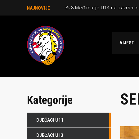
3×3 Međimurje U14 na završnici
NAJNOVIJE
Danijel Krajačić, trener senior
Međimurje u revijalnoj utakmici
VIJESTI
Ekipi U13 Međimurja 2. mjesto u 
NCAA ekipa OBUBISON gostuje 
SE
Kategorije
DJEČACI U11
DJEČACI U13