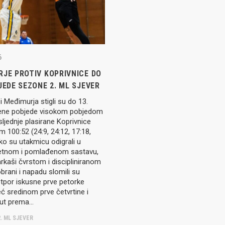
IJE OBJAVE
MOMČADI
Seniori
murje U14 na završnici CRO
6
Juniori U19
 Đakovu, seniorska ekipa
RJE PROTIV KOPRIVNICE DO
ila Krbulju
Kadeti U17
JEDE SEZONE 2. ML SJEVER
Pretkadeti U15
 Međimurja stigli su do 13.
ene pobjede visokom pobjedom
Dječaci U13
rajačić, trener seniorske
sljednje plasirane Koprivnice
menovan trenerski stožer
Dječaci U12
m 100:52 (24:9, 24:12, 17:18,
urje za sezonu
27.
ako su utakmicu odigrali u
Dječaci U11
tnom i pomlađenom sastavu,
rkaši čvrstom i discipliniranom
brani i napadu slomili su
e u revijalnoj utakmici
tpor iskusne prve petorke
 atraktivnu NCAA ekipu OBU
eć sredinom prve četvrtine i
 put prema…
. ML SJEVER