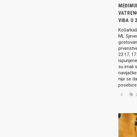
MEĐIMU
VATREN
VIĐA U 
Košarkaši
ML Sjever
gostovanj
prvenstve
23:17, 17
ispunjen
su imali 
navijačke
nije se d
posebic
0
2