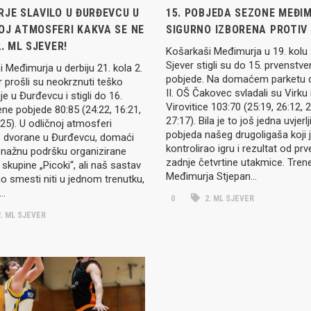
RJE SLAVILO U ĐURĐEVCU U
15. POBJEDA SEZONE MEĐI
OJ ATMOSFERI KAKVA SE NE
SIGURNO IZBORENA PROTIV 
2. ML SJEVER!
Košarkaši Međimurja u 19. kolu
Sjever stigli su do 15. prvenstv
 Međimurja u derbiju 21. kola 2.
pobjede. Na domaćem parketu 
 prošli su neokrznuti teško
II. OŠ Čakovec svladali su Virku 
e u Đurđevcu i stigli do 16.
Virovitice 103:70 (25:19, 26:12, 2
ne pobjede 80:85 (24:22, 16:21,
27:17). Bila je to još jedna uvjerlj
:25). U odličnoj atmosferi
pobjeda našeg drugoligaša koji 
e dvorane u Đurđevcu, domaći
kontrolirao igru i rezultat od pr
snažnu podršku organizirane
zadnje četvrtine utakmice. Tren
 skupine „Picoki“, ali naš sastav
Međimurja Stjepan…
ao smesti niti u jednom trenutku,
e…
0
2. ML SJEVER
. ML SJEVER