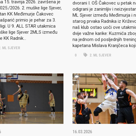
a 15. travnja 2026. završena je
dvorani I. OŠ Čakovec u petak 
25./2026. 2. muške lige Sjever,
odigrani je zanimljiv i neizvjesta
tan KK Međimurje Čakovec
ML Sjever između Međimurja i 
šparić primio je pehar za 3.
starog prvaka Radnika iz Križevci
ligi. U 9. ALL STAR utakmica
naš klub ostao uoči ove utakmi
ške lige Sjever 2MLS između
dvije važne karike: Kuzmića zbo
ge KK Radnik…
na jednom od posljednjih trenin
kapetana Mislava Kranjčeca koj
. ML SJEVER
0
2. ML SJEVER
6
16.03.2026