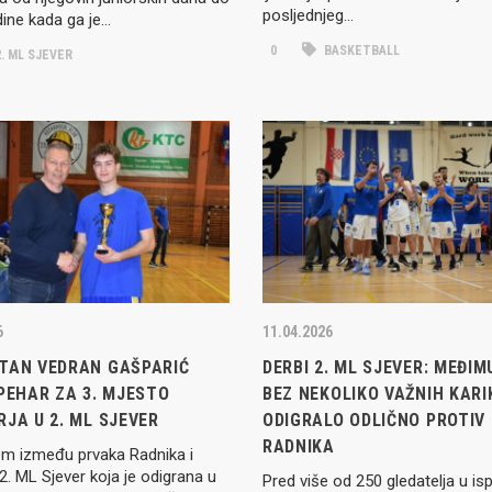
posljednjeg…
ine kada ga je…
0
BASKETBALL
. ML SJEVER
6
11.04.2026
TAN VEDRAN GAŠPARIĆ
DERBI 2. ML SJEVER: MEĐIM
PEHAR ZA 3. MJESTO
BEZ NEKOLIKO VAŽNIH KARI
JA U 2. ML SJEVER
ODIGRALO ODLIČNO PROTIV
RADNIKA
m između prvaka Radnika i
 2. ML Sjever koja je odigrana u
Pred više od 250 gledatelja u is