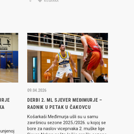
0
KOŠARKA
09.04.2026
URJE
DERBI 2. ML SJEVER MEĐIMURJE –
KA
RADNIK U PETAK U ČAKOVCU
Košarkaši Međimurja ušli su u samu
završnicu sezone 2025./2026. u kojoj se
bore za naslov viceprvaka 2. muške lige
punjenoj