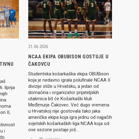
21.06.2026
NCAA EKIPA OBUBISON GOSTUJE U
TIVNU
ČAKOVCU
Studentska košarkaška ekipa OBUBison
koja je nedavno igrala polufinale NCAA II
gaš
divizije stiže u Hrvatsku, a jedan od
. lipnja
domaćina i organizator prijateljskih
ijih
utakmica bit će Košarkaški klub
ina
Međimurje Čakovec. Već dugo vremena
ahoma
u Hrvatskoj nije gostovala tako jaka
on II,
američka ekipa koja igra jednu od najjačih
svjetskih košarkaških liga NCAA koja od
ktivnost
ove sezone postaje još…
u i
 do