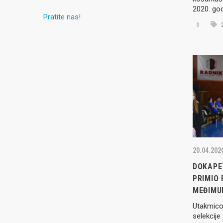
2020. god
Pratite nas!
0
2
20.04.202
DOKAPE
PRIMIO 
MEĐIMUR
Utakmico
selekcije