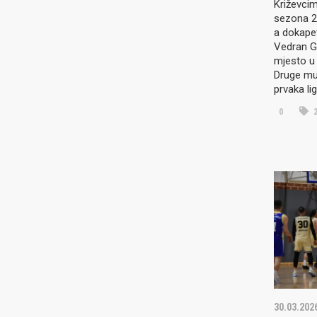
Križevcim
sezona 20
a dokape
Vedran Ga
mjesto u 
Druge mu
prvaka li
0
2
30.03.202