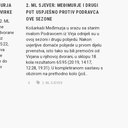
MURJA
2. ML SJEVER: MEĐIMURJE I DRUGI
VIRKE
PUT USPJEŠNO PROTIV PODRAVCA
OVE SEZONE
 2. ML
ene
Košarkaši Međimurja u srazu sa starim
dvorane
rivalom Podravcem iz Virja odnijeli su u
iz
ovoj sezoni i drugu pobjedu. Nakon
5:22,
uvjerljive domaće pobjede u prvom dijelu
iva
prvenstva, isto tako su bili premoćni od
je
Virjana u njihovoj dvorani, u sklopu 18.
ve do
kola rezultatom 65:95 (20:19, 14:17,
er
12:28, 19:31). U kompletiranom sastavu s
obzirom na prethodno kolo (još…
0
2. ML SJEVER