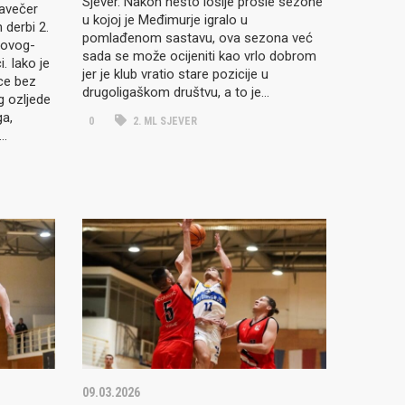
Sjever. Nakon nešto lošije prošle sezone
navečer
u kojoj je Međimurje igralo u
n derbi 2.
pomlađenom sastavu, ova sezona već
novog-
sada se može ocijeniti kao vrlo dobrom
. Iako je
jer je klub vratio stare pozicije u
ce bez
drugoligaškom društvu, a to je…
g ozljede
ga,
0
2. ML SJEVER
i…
09.03.2026