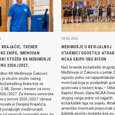
6
28.06.2026
 KRAJAČIĆ, TRENER
MEĐIMURJE U REVIJALNOJ
KE EKIPE, IMENOVAN
UTAKMICI UGOSTILO ATRAK
SKI STOŽER KK MEĐIMURJE
NCAA EKIPU OBU BISON
NU 2026./2027.
Naš hrvatski košarkaški drugoli
Međimurje iz Čakovca u petak 26
odbor KK Međimurje Čakovec
ugostio jednu od najspektakularn
 je stručni stožer našeg
momčadi koja je posljednjih god
 košarkaškog kluba koji se
gostovala u našem kraju – Okl
 2. ML Sjever i trenere za novu
Baptist Bison, člana NCAA Divisi
026./2027. Za trenera seniorske
drugog ranga jedne od najjačih
ba u sezoni 2026./2027. Uprava
košarkaških liga na svijetu. Atra
novala je Danijela Krajačića,
američke momčadi prepoznali s
d ponajboljih međimurskih
ljubitelji sporta i košarke koji su
 od njegovih juniorskih dana do