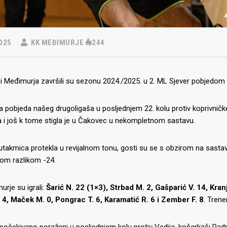
025
KK MEĐIMURJE
244
 Međimurja završili su sezonu 2024./2025. u 2. ML Sjever pobjedom p
 pobjeda našeg drugoligaša u posljednjem 22. kolu protiv koprivničke
 i još k tome stigla je u Čakovec u nekompletnom sastavu.
utakmica protekla u revijalnom tonu, gosti su se s obzirom na sastav d
ivom razlikom -24.
rje su igrali:
Šarić N. 22 (1×3), Strbad M. 2, Gašparić V. 14, Kranj
. 4, Maček M. 0, Pongrac T. 6, Karamatić R. 6 i Zember F. 8
. Trene
eočekivano poraženi u posljednjem kolu protiv Vedija, košarkaši Radnika 