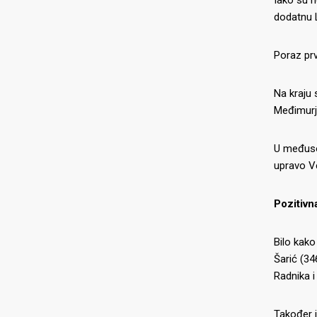
dodatnu L
Poraz prv
Na kraju 
Međimurj
U međusob
upravo Ve
Pozitivn
Bilo kako
Šarić (34
Radnika i
Također j