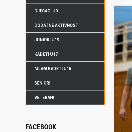
DJEČACI U9
DODATNE AKTIVNOSTI
JUNIORI U19
KADETI U17
MLAĐI KADETI U15
SENIORI
VETERANI
FACEBOOK