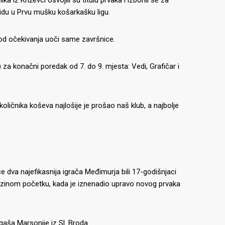
 idu u Prvu mušku košarkašku ligu.
 od očekivanja uoči same završnice.
 za konačni poredak od 7. do 9. mjesta: Vedi, Grafičar i
oličnika koševa najlošije je prošao naš klub, a najbolje
 dva najefikasnija igrača Međimurja bili 17-godišnjaci
njezinom početku, kada je iznenadio upravo novog prvaka
gaša Marsonije iz Sl. Broda.