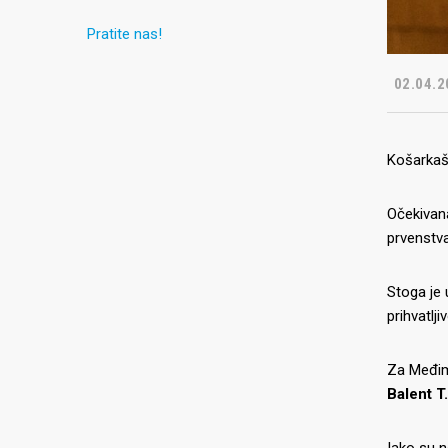
Pratite nas!
02.04.2
Košarkaši
Očekivana
prvenstva
Stoga je 
prihvatlj
Za Međimu
Balent T
Iako su n