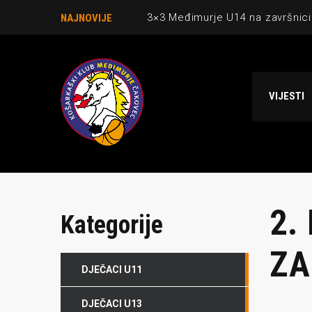
3×3 Međimurje U14 na završnici
NAJNOVIJE
Danijel Krajačić, trener senior
Međimurje u revijalnoj utakmici
VIJESTI
Ekipi U13 Međimurja 2. mjesto u 
NCAA ekipa OBUBISON gostuje 
2.
Kategorije
ZA
DJEČACI U11
DJEČACI U13