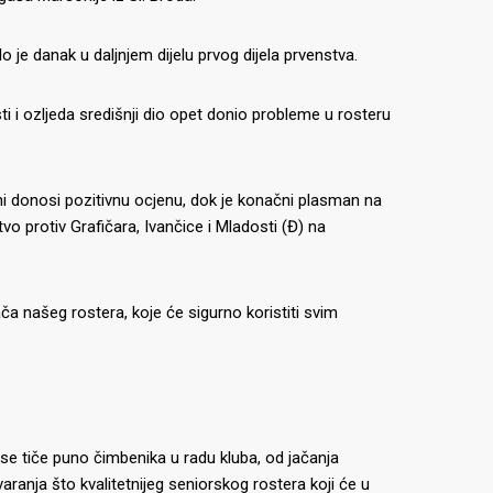
 je danak u daljnjem dijelu prvog dijela prvenstva.
ti i ozljeda središnji dio opet donio probleme u rosteru
ni donosi pozitivnu ocjenu, dok je konačni plasman na
tvo protiv Grafičara, Ivančice i Mladosti (Đ) na
ača našeg rostera, koje će sigurno koristiti svim
 tiče puno čimbenika u radu kluba, od jačanja
aranja što kvalitetnijeg seniorskog rostera koji će u