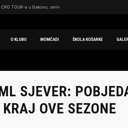
 CRO TOUR-a u Đakovu, seniorska ekipa 3×3 osvojila Krbulju
ske ekipe, imenovan trenerski stožer KK Međimurje za sezonu
 ugostilo atraktivnu NCAA ekipu OBU Bison
O KLUBU
MOMČADI
ŠKOLA KOŠARKE
GALER
Ligi prijateljstva
u Čakovcu
 ML SJEVER: POBJE
 KRAJ OVE SEZONE