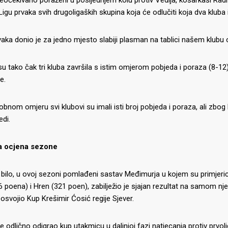
igu prvaka svih drugoligaških skupina koja će odlučiti koja dva kluba
aka donio je za jedno mjesto slabiji plasman na tablici našem klubu
su tako čak tri kluba završila s istim omjerom pobjeda i poraza (8-12)
e.
nom omjeru svi klubovi su imali isti broj pobjeda i poraza, ali zbog k
di.
a ocjena sezone
 bilo, u ovoj sezoni pomlađeni sastav Međimurja u kojem su primjerice
6 poena) i Hren (321 poen), zabilježio je sjajan rezultat na samom 
 osvojio Kup Krešimir Ćosić regije Sjever.
e odlično odigrao kup utakmicu u daljnjoj fazi natjecanja protiv prvoli