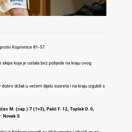
rotiv Koprivnice 81-57.
 ekipe koja je ostala bez pobjede na kraju ovog
obro držali u većem dijelu susreta i na kraju izgubili s
čec M. (cap.) 7 (1×3), Palić F. 12, Toplek D. 0,
r:
Novak S
.
iz Križevci osvojili su titulu prvaka i izborili se za