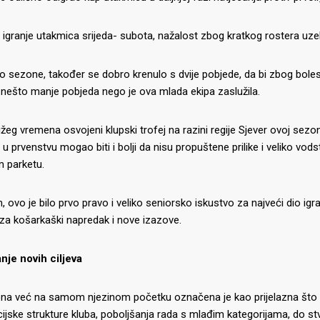
igranje utakmica srijeda- subota, nažalost zbog kratkog rostera uzelo
io sezone, također se dobro krenulo s dvije pobjede, da bi zbog boles
u nešto manje pobjeda nego je ova mlada ekipa zaslužila.
eg vremena osvojeni klupski trofej na razini regije Sjever ovoj sezo
 u prvenstvu mogao biti i bolji da nisu propuštene prilike i veliko vods
 parketu.
 ovo je bilo prvo pravo i veliko seniorsko iskustvo za najveći dio igr
za košarkaški napredak i nove izazove.
nje novih ciljeva
IJE OBJAVE
MOMČADI
na već na samom njezinom početku označena je kao prijelazna što se
Seniori
ijske strukture kluba, poboljšanja rada s mlađim kategorijama, do stv