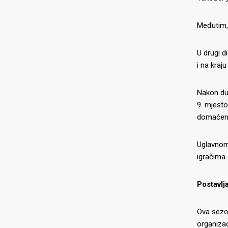
Međutim, 
U drugi d
i na kraj
Nakon duž
9. mjesto
domaćem
Uglavnom,
igračima 
Postavlja
O NAMA
NAJNOV
Ova sezo
organizac
07.07.2026