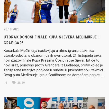
20.10.2025
UTORAK DONOSI FINALE KUPA SJEVERA MEĐIMURJE –
GRAFIČAR!
Košarkaši Međimurja nastavljaju u ritmu igranja utakmica
utorak-subota, s obzirom da ih ovaj utorak 21. listopada čeka
novi izazov finale Kupa Krešimir Ćosić regije Sjever. Bit će to
novi sraz, ponovno protiv Grafičara iz Ludbrega, protiv kojeg je
zabilježena uvjerljiva pobjeda u subotu u prvenstvenoj utakmici.
Ovog puta Međimurje igra s Grafičarom na domaćem parketu…
0
21. 10.