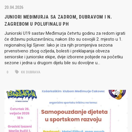
20.04.2026
JUNIORI MEĐIMURJA SA ZADROM, DUBRAVOM I N.
ZAGREBOM U POLUFINALU PH
Juniorski U19 sastav Međimurja četvrtu godinu za redom igrati
će državnu poluzavršnicu, nakon što su osvojili 2. mjesto u 1.
regionalnoj ligi Sjever. Iako je iza njih promjenjiva sezona
prvenstveno zbog ozljeda, bolesti i preklapanja obveza
seniorske i juniorske ekipe, dvije izborene pobjede na početku
sezone i jedna u drugom dijelu bile su dovoljne u…
0
KK DUBRAVA