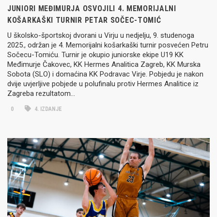
JUNIORI MEĐIMURJA OSVOJILI 4. MEMORIJALNI
KOŠARKAŠKI TURNIR PETAR SOČEC-TOMIĆ
U školsko-športskoj dvorani u Virju u nedjelju, 9. studenoga
2025., održan je 4. Memorijalni košarkaški turnir posvećen Petru
Sočecu-Tomiću. Turnir je okupio juniorske ekipe U19 KK
Međimurje Čakovec, KK Hermes Analitica Zagreb, KK Murska
Sobota (SLO) i domaćina KK Podravac Virje. Pobjedu je nakon
dvije uvjerljive pobjede u polufinalu protiv Hermes Analitice iz
Zagreba rezultatom…
0
4. IZDANJE