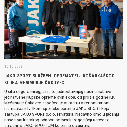
10.10.2025
JAKO SPORT SLUŽBENI OPREMATELJ KOŠARKAŠKOG
KLUBA MEĐIMURJE ČAKOVEC
U cilju dugoročnijeg, ali i što jednostavnijeg načina nabave
jedinstvene klupske opreme svih ekipa, od prošle godine KK
Međimurje Čakovec započeo je suradnju s renomiranom
njemačkom tvrtkom sportske opreme JAKO SPORT koju
zastupa JAKO SPORT d.o.o. Hrvatska. Nedavno smo u jačanju
našeg partnerskog odnosa potpisali trogodišnji ugovor o
suradnji s JAKO SPORTOM kojom je osigurana…