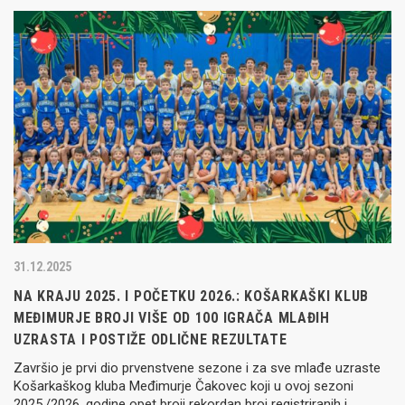
31.12.2025
NA KRAJU 2025. I POČETKU 2026.: KOŠARKAŠKI KLUB
MEĐIMURJE BROJI VIŠE OD 100 IGRAČA MLAĐIH
UZRASTA I POSTIŽE ODLIČNE REZULTATE
Završio je prvi dio prvenstvene sezone i za sve mlađe uzraste
Košarkaškog kluba Međimurje Čakovec koji u ovoj sezoni
2025./2026. godine opet broji rekordan broj registriranih i