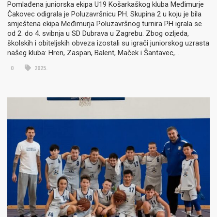
Pomlađena juniorska ekipa U19 Košarkaškog kluba Međimurje
Čakovec odigrala je Poluzavršnicu PH. Skupina 2 u koju je bila
smještena ekipa Međimurja Poluzavršnog turnira PH igrala se
od 2. do 4. svibnja u SD Dubrava u Zagrebu. Zbog ozljeda,
školskih i obiteljskih obveza izostali su igrači juniorskog uzrasta
našeg kluba: Hren, Zaspan, Balent, Maček i Šantavec,…
0
2025.