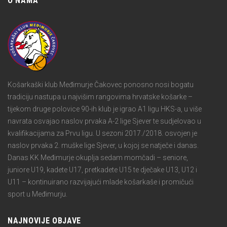
O NAMA
Košarkaški klub Međimurje Čakovec ponosno nosi bogatu
tradiciju nastupa u najvišim rangovima hrvatske košarke –
tijekom druge polovice 90-ih klub je igrao A1 ligu HKS-a, u više
navrata osvajao naslov prvaka A-2 lige Sjever te sudjelovao u
kvalifikacijama za Prvu ligu. U sezoni 2017./2018. osvojen je
naslov prvaka 2. muške lige Sjever, u kojoj se natječe i danas.
Danas KK Međimurje okuplja sedam momčadi – seniore,
juniore U19, kadete U17, pretkadete U15 te dječake U13, U12 i
U11 – kontinuirano razvijajući mlade košarkaše i promičući
sport u Međimurju.
NAJNOVIJE OBJAVE