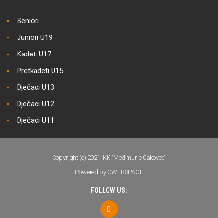
Seniori
Juniori U19
Kadeti U17
Pretkadeti U15
Dječaci U13
Dječaci U12
Dječaci U11
Copyright (c) 2021. KK "Međimurje Čakovec"
Powered by CWEBSPACE
FOLLOW US: