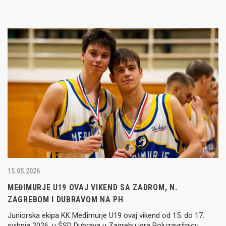
15.05.2026
MEĐIMURJE U19 OVAJ VIKEND SA ZADROM, N.
ZAGREBOM I DUBRAVOM NA PH
Juniorska ekipa KK Međimurje U19 ovaj vikend od 15. do 17.
svibnja 2026. u ŠSD Dubrava u Zagrebu igra Poluzavršnicu