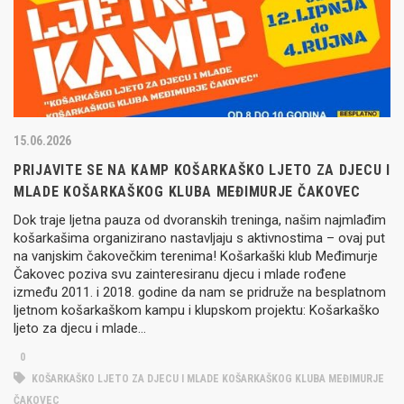
15.06.2026
PRIJAVITE SE NA KAMP KOŠARKAŠKO LJETO ZA DJECU I
MLADE KOŠARKAŠKOG KLUBA MEĐIMURJE ČAKOVEC
Dok traje ljetna pauza od dvoranskih treninga, našim najmlađim
košarkašima organizirano nastavljaju s aktivnostima – ovaj put
na vanjskim čakovečkim terenima! Košarkaški klub Međimurje
Čakovec poziva svu zainteresiranu djecu i mlade rođene
između 2011. i 2018. godine da nam se pridruže na besplatnom
ljetnom košarkaškom kampu i klupskom projektu: Košarkaško
ljeto za djecu i mlade…
0
KOŠARKAŠKO LJETO ZA DJECU I MLADE KOŠARKAŠKOG KLUBA MEĐIMURJE
ČAKOVEC