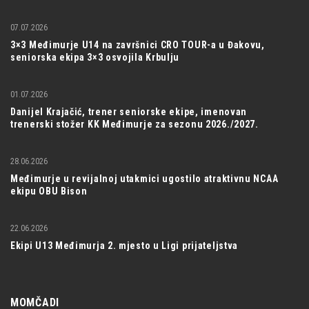
07.07.2026
3×3 Međimurje U14 na završnici CRO TOUR-a u Đakovu,
seniorska ekipa 3×3 osvojila Krbulju
01.07.2026
Danijel Krajačić, trener seniorske ekipe, imenovan
trenerski stožer KK Međimurje za sezonu 2026./2027.
28.06.2026
Međimurje u revijalnoj utakmici ugostilo atraktivnu NCAA
ekipu OBU Bison
22.06.2026
Ekipi U13 Međimurja 2. mjesto u Ligi prijateljstva
MOMČADI