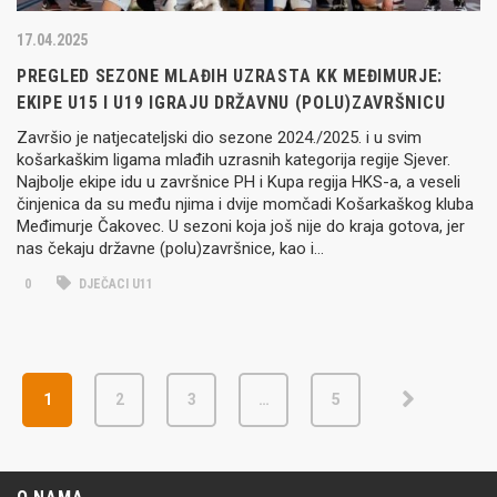
17.04.2025
PREGLED SEZONE MLAĐIH UZRASTA KK MEĐIMURJE:
EKIPE U15 I U19 IGRAJU DRŽAVNU (POLU)ZAVRŠNICU
Završio je natjecateljski dio sezone 2024./2025. i u svim
košarkaškim ligama mlađih uzrasnih kategorija regije Sjever.
Najbolje ekipe idu u završnice PH i Kupa regija HKS-a, a veseli
činjenica da su među njima i dvije momčadi Košarkaškog kluba
Međimurje Čakovec. U sezoni koja još nije do kraja gotova, jer
nas čekaju državne (polu)završnice, kao i…
0
DJEČACI U11
1
2
3
…
5