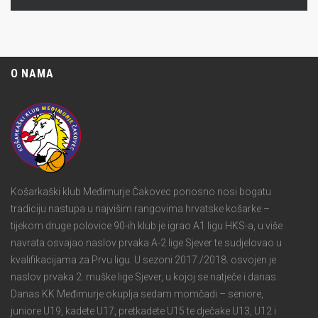
O NAMA
Košarkaški klub Međimurje Čakovec ponosno nosi bogatu
tradiciju nastupa u najvišim rangovima hrvatske košarke –
tijekom druge polovice 90-ih klub je igrao A1 ligu HKS-a, u više
navrata osvajao naslov prvaka A-2 lige Sjever te sudjelovao u
kvalifikacijama za Prvu ligu. U sezoni 2017./2018. osvojen je
naslov prvaka 2. muške lige Sjever, u kojoj se natječe i danas.
Danas KK Međimurje okuplja sedam momčadi – seniore,
juniore U19, kadete U17, pretkadete U15 te dječake U13, U12 i