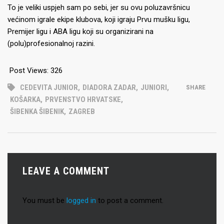
To je veliki uspjeh sam po sebi, jer su ovu poluzavršnicu
većinom igrale ekipe klubova, koji igraju Prvu mušku ligu,
Premijer ligu i ABA ligu koji su organizirani na
(polu)profesionalnoj razini.
Post Views:
326
CEDEVITA JUNIOR
,
DIADORA ZADAR
,
JUNIORI
,
SHARE
KOŠARKA
,
PRVENSTVO HRVATSKE
,
ŠIBENKA ŠIBENIK
,
ZAGREB
LEAVE A COMMENT
You must be
logged in
to post a comment.