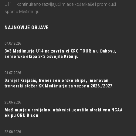
U11 – kontinuirano razvijajući mlade košarkaše i promičući
sport u Međimurju.
NAJNOVIJE OBJAVE
07.07.2026
3×3 Međimurje U14 na završnici CRO TOUR-a u Đakovu,
seniorska ekipa 3×3 osvojila Krbulju
01.07.2026
Danijel Krajačić, trener seniorske ekipe, imenovan
trenerski stožer KK Međimurje za sezonu 2026./2027.
28.06.2026
Međimurje u revijalnoj utakmici ugostilo atraktivnu NCAA
ekipu OBU Bison
22.06.2026