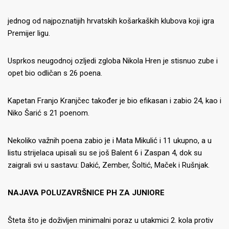
jednog od najpoznatijih hrvatskih košarkaških klubova koji igra
Premijer ligu.
Usprkos neugodnoj ozljedi zgloba Nikola Hren je stisnuo zube i
opet bio odličan s 26 poena.
Kapetan Franjo Kranjčec također je bio efikasan i zabio 24, kao i
Niko Šarić s 21 poenom.
Nekoliko važnih poena zabio je i Mata Mikulić i 11 ukupno, a u
listu strijelaca upisali su se još Balent 6 i Zaspan 4, dok su
zaigrali svi u sastavu: Dakić, Zember, Šoltić, Maček i Rušnjak.
NAJAVA POLUZAVRŠNICE PH ZA JUNIORE
Šteta što je doživljen minimalni poraz u utakmici 2. kola protiv