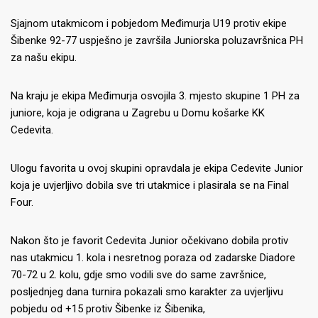
Sjajnom utakmicom i pobjedom Međimurja U19 protiv ekipe
Šibenke 92-77 uspješno je završila Juniorska poluzavršnica PH
za našu ekipu.
Na kraju je ekipa Međimurja osvojila 3. mjesto skupine 1 PH za
juniore, koja je odigrana u Zagrebu u Domu košarke KK
Cedevita.
Ulogu favorita u ovoj skupini opravdala je ekipa Cedevite Junior
koja je uvjerljivo dobila sve tri utakmice i plasirala se na Final
Four.
Nakon što je favorit Cedevita Junior očekivano dobila protiv
nas utakmicu 1. kola i nesretnog poraza od zadarske Diadore
70-72 u 2. kolu, gdje smo vodili sve do same završnice,
posljednjeg dana turnira pokazali smo karakter za uvjerljivu
pobjedu od +15 protiv Šibenke iz Šibenika,