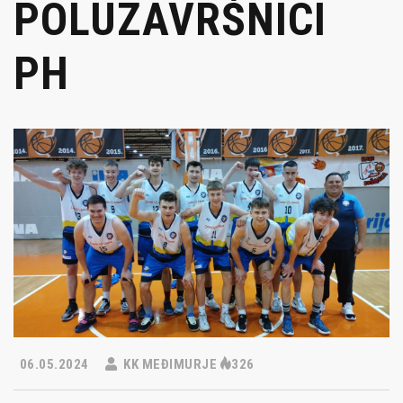
POLUZAVRŠNICI
PH
06.05.2024
KK MEĐIMURJE
326