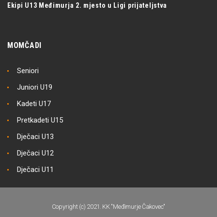
Ekipi U13 Međimurja 2. mjesto u Ligi prijateljstva
MOMČADI
Seniori
Juniori U19
Kadeti U17
Pretkadeti U15
Dječaci U13
Dječaci U12
Dječaci U11
Copyright (c) 2021. KK "Međimurje Čakovec"