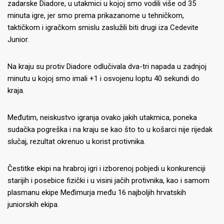
zadarske Diadore, u utakmici u kojoj smo vodili više od 35
minuta igre, jer smo prema prikazanome u tehničkom,
taktičkom i igračkom smislu zaslužili biti drugi iza Cedevite
Junior.
Na kraju su protiv Diadore odlučivala dva-tri napada u zadnjoj
minutu u kojoj smo imali +1 i osvojenu loptu 40 sekundi do
kraja.
Međutim, neiskustvo igranja ovako jakih utakmica, poneka
sudačka pogreška i na kraju se kao što to u košarci nije rijedak
slučaj, rezultat okrenuo u korist protivnika.
Čestitke ekipi na hrabroj igri i izborenoj pobjedi u konkurenciji
starijih i posebice fizički i u visini jačih protivnika, kao i samom
plasmanu ekipe Međimurja među 16 najboljih hrvatskih
juniorskih ekipa.