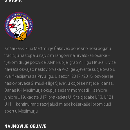
O NAMA
Košarkaški klub Međimurje Čakovec ponosno nosi bogatu
tradiciju nastupa u najvišim rangovima hrvatske košarke –
tijekom druge polovice 90-ih klub je igrao A1 ligu HKS-a, u više
navrata osvajao naslov prvaka A-2 lige Sjever te sudjelovao u
kvalifikacijama za Prvu ligu. U sezoni 2017./2018. osvojen je
naslov prvaka 2. muške lige Sjever, u kojoj se natječe i danas.
Danas KK Međimurje okuplja sedam momčadi – seniore,
juniore U19, kadete U17, pretkadete U15 te dječake U13, U12 i
U11 – kontinuirano razvijajući mlade košarkaše i promičući
sport u Međimurju.
NAJNOVIJE OBJAVE