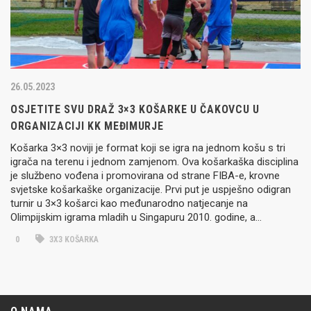
26.05.2023
OSJETITE SVU DRAŽ 3×3 KOŠARKE U ČAKOVCU U
ORGANIZACIJI KK MEĐIMURJE
Košarka 3×3 noviji je format koji se igra na jednom košu s tri
igrača na terenu i jednom zamjenom. Ova košarkaška disciplina
je službeno vođena i promovirana od strane FIBA-e, krovne
svjetske košarkaške organizacije. Prvi put je uspješno odigran
turnir u 3×3 košarci kao međunarodno natjecanje na
Olimpijskim igrama mladih u Singapuru 2010. godine, a…
0
3X3 KOŠARKA