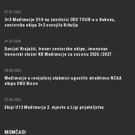
07.07.2026
3×3 Međimurje U14 na završnici CRO TOUR-a u Đakovu,
seniorska ekipa 3×3 osvojila Krbulju
01.07.2026
Danijel Krajačić, trener seniorske ekipe, imenovan
trenerski stožer KK Međimurje za sezonu 2026./2027.
28.06.2026
Međimurje u revijalnoj utakmici ugostilo atraktivnu NCAA
ekipu OBU Bison
22.06.2026
Ekipi U13 Međimurja 2. mjesto u Ligi prijateljstva
MOMČADI