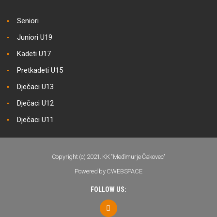
Seniori
Juniori U19
Kadeti U17
Pretkadeti U15
Dječaci U13
Dječaci U12
Dječaci U11
Copyright (c) 2021. KK "Međimurje Čakovec"
Powered by CWEBSPACE
FOLLOW US: