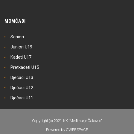
MOMČADI
Seniori
Juniori U19
Kadeti U17
Pretkadeti U15
Dječaci U13
Dječaci U12
Dječaci U11
Copyright (c) 2021. KK "Međimurje Čakovec"
Powered by CWEBSPACE