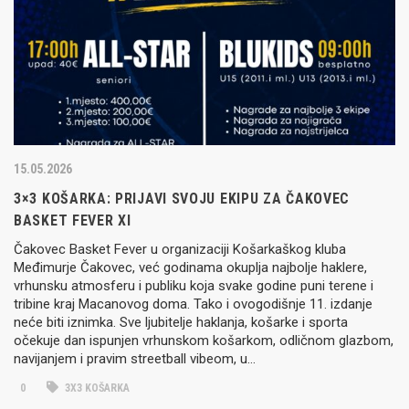
15.05.2026
3×3 KOŠARKA: PRIJAVI SVOJU EKIPU ZA ČAKOVEC
BASKET FEVER XI
Čakovec Basket Fever u organizaciji Košarkaškog kluba
Međimurje Čakovec, već godinama okuplja najbolje haklere,
vrhunsku atmosferu i publiku koja svake godine puni terene i
tribine kraj Macanovog doma. Tako i ovogodišnje 11. izdanje
neće biti iznimka. Sve ljubitelje haklanja, košarke i sporta
očekuje dan ispunjen vrhunskom košarkom, odličnom glazbom,
navijanjem i pravim streetball vibeom, u…
0
3X3 KOŠARKA