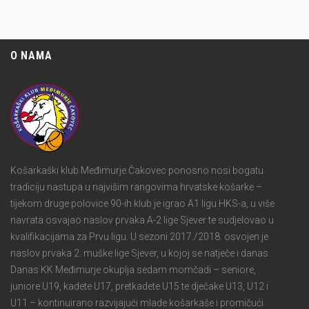
O NAMA
Košarkaški klub Međimurje Čakovec ponosno nosi bogatu
tradiciju nastupa u najvišim rangovima hrvatske košarke –
tijekom druge polovice 90-ih klub je igrao A1 ligu HKS-a, u više
navrata osvajao naslov prvaka A-2 lige Sjever te sudjelovao u
kvalifikacijama za Prvu ligu. U sezoni 2017./2018. osvojen je
naslov prvaka 2. muške lige Sjever, u kojoj se natječe i danas.
Danas KK Međimurje okuplja sedam momčadi – seniore,
juniore U19, kadete U17, pretkadete U15 te dječake U13, U12 i
U11 – kontinuirano razvijajući mlade košarkaše i promičući