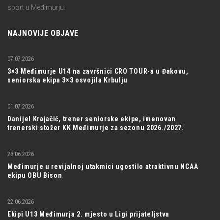
sport u Međimurju.
NAJNOVIJE OBJAVE
07.07.2026
3×3 Međimurje U14 na završnici CRO TOUR-a u Đakovu,
seniorska ekipa 3×3 osvojila Krbulju
01.07.2026
Danijel Krajačić, trener seniorske ekipe, imenovan
trenerski stožer KK Međimurje za sezonu 2026./2027.
28.06.2026
Međimurje u revijalnoj utakmici ugostilo atraktivnu NCAA
ekipu OBU Bison
22.06.2026
Ekipi U13 Međimurja 2. mjesto u Ligi prijateljstva