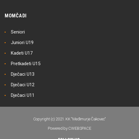
MOMČADI
Seniori
Juniori U19
Kadeti U17
Pretkadeti U15
Dječaci U13
Dječaci U12
Dječaci U11
Copyright (c) 2021. KK "Međimurje Čakovec"
Powered by CWEBSPACE