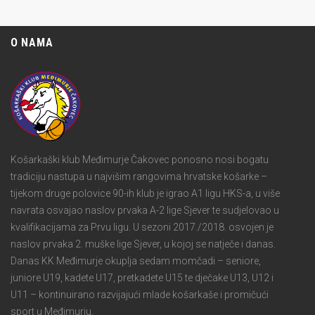
O NAMA
Košarkaški klub Međimurje Čakovec ponosno nosi bogatu
tradiciju nastupa u najvišim rangovima hrvatske košarke –
tijekom druge polovice 90-ih klub je igrao A1 ligu HKS-a, u više
navrata osvajao naslov prvaka A-2 lige Sjever te sudjelovao u
kvalifikacijama za Prvu ligu. U sezoni 2017./2018. osvojen je
naslov prvaka 2. muške lige Sjever, u kojoj se natječe i danas.
Danas KK Međimurje okuplja sedam momčadi – seniore,
juniore U19, kadete U17, pretkadete U15 te dječake U13, U12 i
U11 – kontinuirano razvijajući mlade košarkaše i promičući
sport u Međimurju.