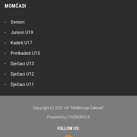
MOMČADI
Seniori
Juniori U19
Kadeti U17
Pretkadeti U15
Dječaci U13
Dječaci U12
Dječaci U11
Copyright (c) 2021. KK "Međimurje Čakovec"
Powered by CWEBSPACE
FOLLOW US: