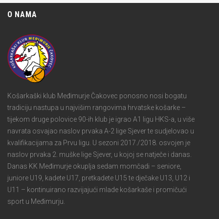
O NAMA
Košarkaški klub Međimurje Čakovec ponosno nosi bogatu
tradiciju nastupa u najvišim rangovima hrvatske košarke –
tijekom druge polovice 90-ih klub je igrao A1 ligu HKS-a, u više
navrata osvajao naslov prvaka A-2 lige Sjever te sudjelovao u
kvalifikacijama za Prvu ligu. U sezoni 2017./2018. osvojen je
naslov prvaka 2. muške lige Sjever, u kojoj se natječe i danas.
Danas KK Međimurje okuplja sedam momčadi – seniore,
juniore U19, kadete U17, pretkadete U15 te dječake U13, U12 i
U11 – kontinuirano razvijajući mlade košarkaše i promičući
sport u Međimurju.