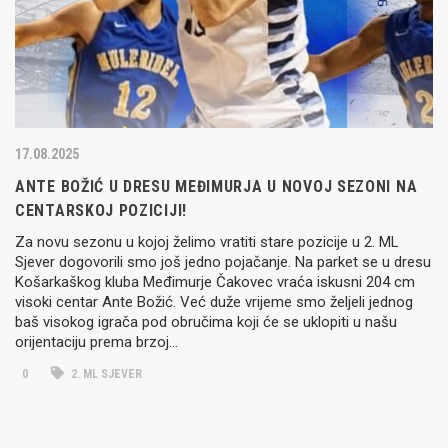
17.08.2025
ANTE BOŽIĆ U DRESU MEĐIMURJA U NOVOJ SEZONI NA
CENTARSKOJ POZICIJI!
Za novu sezonu u kojoj želimo vratiti stare pozicije u 2. ML
Sjever dogovorili smo još jedno pojačanje. Na parket se u dresu
Košarkaškog kluba Međimurje Čakovec vraća iskusni 204 cm
visoki centar Ante Božić. Već duže vrijeme smo željeli jednog
baš visokog igrača pod obručima koji će se uklopiti u našu
orijentaciju prema brzoj…
0
2. ML SJEVER