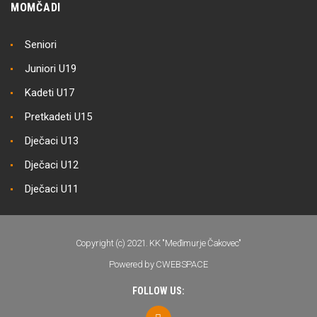
MOMČADI
Seniori
Juniori U19
Kadeti U17
Pretkadeti U15
Dječaci U13
Dječaci U12
Dječaci U11
Copyright (c) 2021. KK "Međimurje Čakovec"
Powered by CWEBSPACE
FOLLOW US: