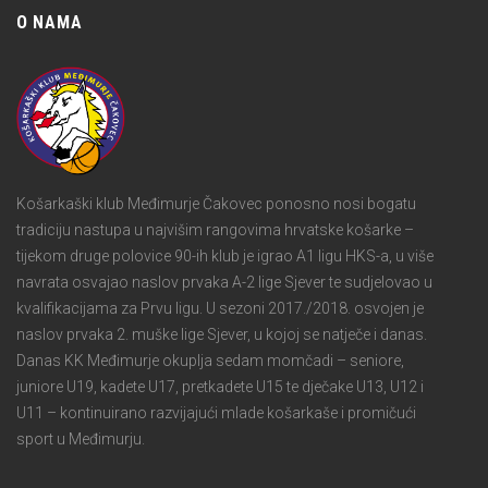
O NAMA
Košarkaški klub Međimurje Čakovec ponosno nosi bogatu
tradiciju nastupa u najvišim rangovima hrvatske košarke –
tijekom druge polovice 90-ih klub je igrao A1 ligu HKS-a, u više
navrata osvajao naslov prvaka A-2 lige Sjever te sudjelovao u
kvalifikacijama za Prvu ligu. U sezoni 2017./2018. osvojen je
naslov prvaka 2. muške lige Sjever, u kojoj se natječe i danas.
Danas KK Međimurje okuplja sedam momčadi – seniore,
juniore U19, kadete U17, pretkadete U15 te dječake U13, U12 i
U11 – kontinuirano razvijajući mlade košarkaše i promičući
sport u Međimurju.