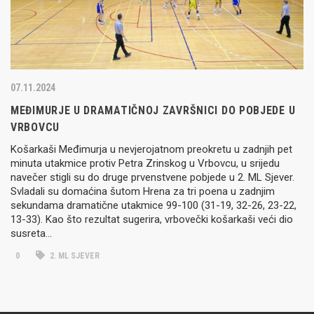
07.11.2024
MEĐIMURJE U DRAMATIČNOJ ZAVRŠNICI DO POBJEDE U
VRBOVCU
Košarkaši Međimurja u nevjerojatnom preokretu u zadnjih pet
minuta utakmice protiv Petra Zrinskog u Vrbovcu, u srijedu
navečer stigli su do druge prvenstvene pobjede u 2. ML Sjever.
Svladali su domaćina šutom Hrena za tri poena u zadnjim
sekundama dramatične utakmice 99-100 (31-19, 32-26, 23-22,
13-33). Kao što rezultat sugerira, vrbovečki košarkaši veći dio
susreta…
0
2. ML SJEVER