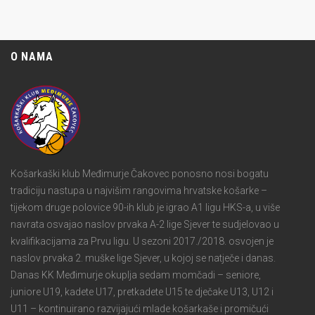
O NAMA
Košarkaški klub Međimurje Čakovec ponosno nosi bogatu
tradiciju nastupa u najvišim rangovima hrvatske košarke –
tijekom druge polovice 90-ih klub je igrao A1 ligu HKS-a, u više
navrata osvajao naslov prvaka A-2 lige Sjever te sudjelovao u
kvalifikacijama za Prvu ligu. U sezoni 2017./2018. osvojen je
naslov prvaka 2. muške lige Sjever, u kojoj se natječe i danas.
Danas KK Međimurje okuplja sedam momčadi – seniore,
juniore U19, kadete U17, pretkadete U15 te dječake U13, U12 i
U11 – kontinuirano razvijajući mlade košarkaše i promičući