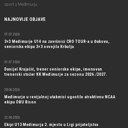
sport u Međimurju.
NAJNOVIJE OBJAVE
07.07.2026
3×3 Međimurje U14 na završnici CRO TOUR-a u Đakovu,
seniorska ekipa 3×3 osvojila Krbulju
01.07.2026
Danijel Krajačić, trener seniorske ekipe, imenovan
trenerski stožer KK Međimurje za sezonu 2026./2027.
28.06.2026
Međimurje u revijalnoj utakmici ugostilo atraktivnu NCAA
ekipu OBU Bison
22.06.2026
Ekipi U13 Međimurja 2. mjesto u Ligi prijateljstva