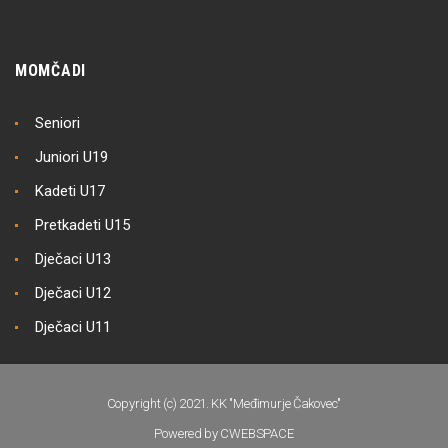
MOMČADI
Seniori
Juniori U19
Kadeti U17
Pretkadeti U15
Dječaci U13
Dječaci U12
Dječaci U11
Copyright (c) 2021. KK "Međimurje Čakovec"
Powered by CWEBSPACE