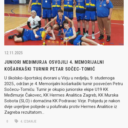
12.11.2025
JUNIORI MEĐIMURJA OSVOJILI 4. MEMORIJALNI
KOŠARKAŠKI TURNIR PETAR SOČEC-TOMIĆ
U školsko-športskoj dvorani u Virju u nedjelju, 9. studenoga
2025., održan je 4. Memorijalni košarkaški turnir posvećen Petru
Sočecu-Tomiću. Turnir je okupio juniorske ekipe U19 KK
Međimurje Čakovec, KK Hermes Analitica Zagreb, KK Murska
Sobota (SLO) i domaćina KK Podravac Virje. Pobjedu je nakon
dvije uvjerljive pobjede u polufinalu protiv Hermes Analitice iz
Zagreba rezultatom…
0
4. IZDANJE