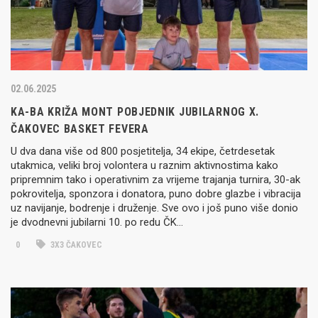
02.06.2025
KA-BA KRIŽA MONT POBJEDNIK JUBILARNOG X.
ČAKOVEC BASKET FEVERA
U dva dana više od 800 posjetitelja, 34 ekipe, četrdesetak
utakmica, veliki broj volontera u raznim aktivnostima kako
pripremnim tako i operativnim za vrijeme trajanja turnira, 30-ak
pokrovitelja, sponzora i donatora, puno dobre glazbe i vibracija
uz navijanje, bodrenje i druženje. Sve ovo i još puno više donio
je dvodnevni jubilarni 10. po redu ČK…
0
3X3 ČAKOVEC