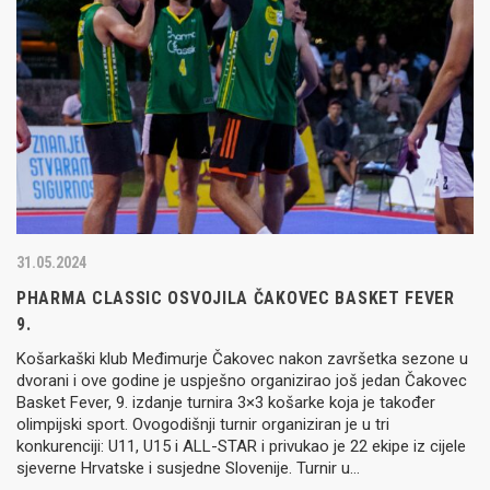
31.05.2024
PHARMA CLASSIC OSVOJILA ČAKOVEC BASKET FEVER
9.
Košarkaški klub Međimurje Čakovec nakon završetka sezone u
dvorani i ove godine je uspješno organizirao još jedan Čakovec
Basket Fever, 9. izdanje turnira 3×3 košarke koja je također
olimpijski sport. Ovogodišnji turnir organiziran je u tri
konkurenciji: U11, U15 i ALL-STAR i privukao je 22 ekipe iz cijele
sjeverne Hrvatske i susjedne Slovenije. Turnir u…