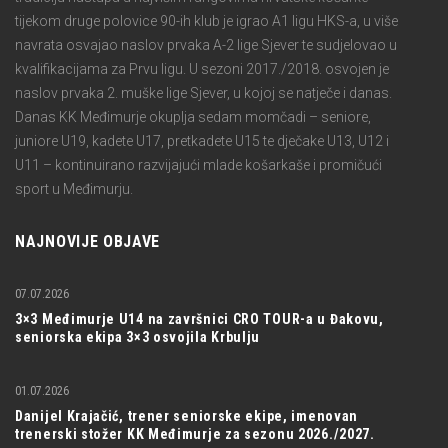
tijekom druge polovice 90-ih klub je igrao A1 ligu HKS-a, u više
navrata osvajao naslov prvaka A-2 lige Sjever te sudjelovao u
kvalifikacijama za Prvu ligu. U sezoni 2017./2018. osvojen je
naslov prvaka 2. muške lige Sjever, u kojoj se natječe i danas.
Danas KK Međimurje okuplja sedam momčadi – seniore,
juniore U19, kadete U17, pretkadete U15 te dječake U13, U12 i
U11 – kontinuirano razvijajući mlade košarkaše i promičući
sport u Međimurju.
NAJNOVIJE OBJAVE
07.07.2026
3×3 Međimurje U14 na završnici CRO TOUR-a u Đakovu,
seniorska ekipa 3×3 osvojila Krbulju
01.07.2026
Danijel Krajačić, trener seniorske ekipe, imenovan
trenerski stožer KK Međimurje za sezonu 2026./2027.