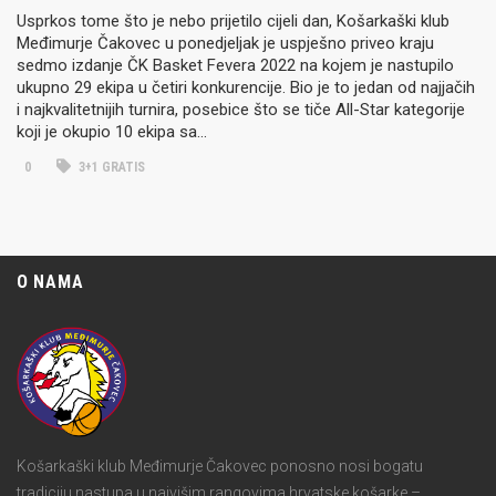
Usprkos tome što je nebo prijetilo cijeli dan, Košarkaški klub
Međimurje Čakovec u ponedjeljak je uspješno priveo kraju
sedmo izdanje ČK Basket Fevera 2022 na kojem je nastupilo
ukupno 29 ekipa u četiri konkurencije. Bio je to jedan od najjačih
i najkvalitetnijih turnira, posebice što se tiče All-Star kategorije
koji je okupio 10 ekipa sa…
0
3+1 GRATIS
O NAMA
Košarkaški klub Međimurje Čakovec ponosno nosi bogatu
tradiciju nastupa u najvišim rangovima hrvatske košarke –