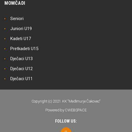
MOMČADI
Seniori
Juniori U19
Kadeti U17
Pretkadeti U15
Dječaci U13
Dječaci U12
Dječaci U11
Copyright (c) 2021. KK "Međimurje Čakovec"
Powered by CWEBSPACE
FOLLOW US: