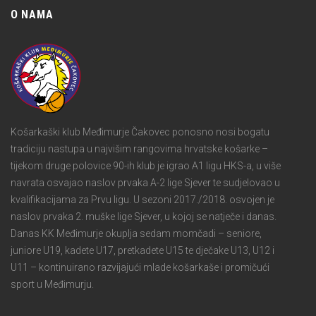
O NAMA
Košarkaški klub Međimurje Čakovec ponosno nosi bogatu
tradiciju nastupa u najvišim rangovima hrvatske košarke –
tijekom druge polovice 90-ih klub je igrao A1 ligu HKS-a, u više
navrata osvajao naslov prvaka A-2 lige Sjever te sudjelovao u
kvalifikacijama za Prvu ligu. U sezoni 2017./2018. osvojen je
naslov prvaka 2. muške lige Sjever, u kojoj se natječe i danas.
Danas KK Međimurje okuplja sedam momčadi – seniore,
juniore U19, kadete U17, pretkadete U15 te dječake U13, U12 i
U11 – kontinuirano razvijajući mlade košarkaše i promičući
sport u Međimurju.