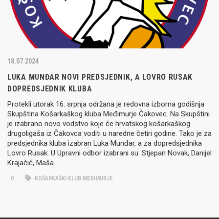
18.07.2024
LUKA MUNĐAR NOVI PREDSJEDNIK, A LOVRO RUSAK
DOPREDSJEDNIK KLUBA
Protekli utorak 16. srpnja održana je redovna izborna godišnja
Skupština Košarkaškog kluba Međimurje Čakovec. Na Skupštini
je izabrano novo vodstvo koje će hrvatskog košarkaškog
drugoligaša iz Čakovca voditi u naredne četiri godine. Tako je za
predsjednika kluba izabran Luka Munđar, a za dopredsjednika
Lovro Rusak. U Upravni odbor izabrani su: Stjepan Novak, Danijel
Krajačić, Maša…
0
KOŠARKAŠKI KLUB MEĐIMURJE