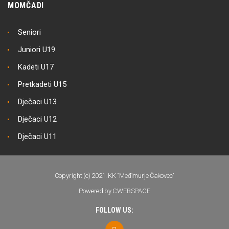
MOMČADI
Seniori
Juniori U19
Kadeti U17
Pretkadeti U15
Dječaci U13
Dječaci U12
Dječaci U11
Copyright (c) 2021. KK "Međimurje Čakovec"
Powered by CWEBSPACE
FOLLOW US: