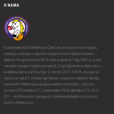
O NAMA
Košarkaški klub Međimurje Čakovec ponosno nosi bogatu
tradiciju nastupa u najvišim rangovima hrvatske košarke –
tijekom druge polovice 90-ih klub je igrao A1 ligu HKS-a, u više
navrata osvajao naslov prvaka A-2 lige Sjever te sudjelovao u
kvalifikacijama za Prvu ligu. U sezoni 2017./2018. osvojen je
naslov prvaka 2. muške lige Sjever, u kojoj se natječe i danas.
Danas KK Međimurje okuplja sedam momčadi – seniore,
juniore U19, kadete U17, pretkadete U15 te dječake U13, U12 i
U11 – kontinuirano razvijajući mlade košarkaše i promičući
sport u Međimurju.