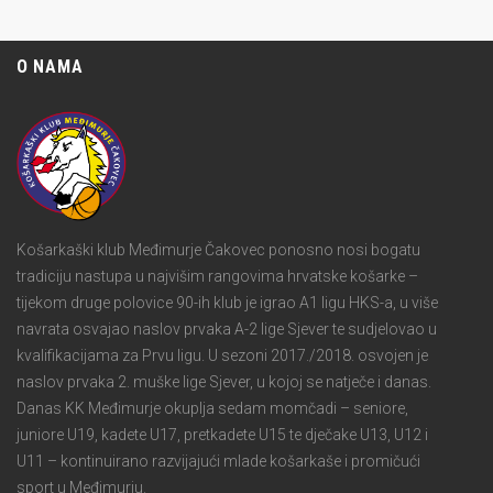
O NAMA
Košarkaški klub Međimurje Čakovec ponosno nosi bogatu
tradiciju nastupa u najvišim rangovima hrvatske košarke –
tijekom druge polovice 90-ih klub je igrao A1 ligu HKS-a, u više
navrata osvajao naslov prvaka A-2 lige Sjever te sudjelovao u
kvalifikacijama za Prvu ligu. U sezoni 2017./2018. osvojen je
naslov prvaka 2. muške lige Sjever, u kojoj se natječe i danas.
Danas KK Međimurje okuplja sedam momčadi – seniore,
juniore U19, kadete U17, pretkadete U15 te dječake U13, U12 i
U11 – kontinuirano razvijajući mlade košarkaše i promičući
sport u Međimurju.