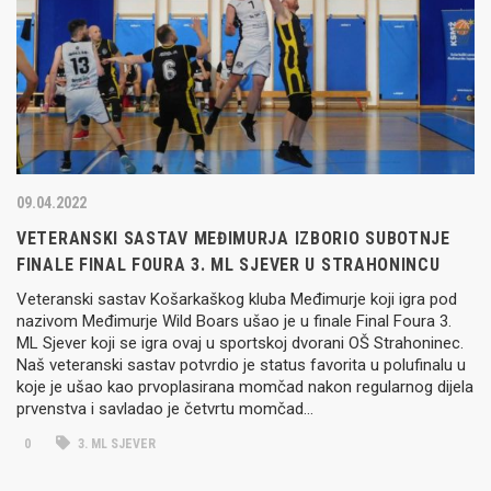
09.04.2022
VETERANSKI SASTAV MEĐIMURJA IZBORIO SUBOTNJE
FINALE FINAL FOURA 3. ML SJEVER U STRAHONINCU
Veteranski sastav Košarkaškog kluba Međimurje koji igra pod
nazivom Međimurje Wild Boars ušao je u finale Final Foura 3.
ML Sjever koji se igra ovaj u sportskoj dvorani OŠ Strahoninec.
Naš veteranski sastav potvrdio je status favorita u polufinalu u
koje je ušao kao prvoplasirana momčad nakon regularnog dijela
prvenstva i savladao je četvrtu momčad…
0
3. ML SJEVER