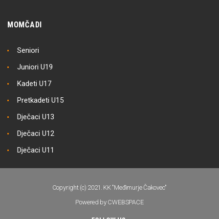
MOMČADI
Seniori
Juniori U19
Kadeti U17
Pretkadeti U15
Dječaci U13
Dječaci U12
Dječaci U11
Copyright (c) 2021. KK "Međimurje Čakovec"
Powered by CWEBSPACE