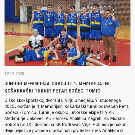
12.11.2025
JUNIORI MEĐIMURJA OSVOJILI 4. MEMORIJALNI
KOŠARKAŠKI TURNIR PETAR SOČEC-TOMIĆ
U školsko-športskoj dvorani u Virju u nedjelju, 9. studenoga
2025., održan je 4. Memorijalni košarkaški turnir posvećen Petru
Sočecu-Tomiću. Turnir je okupio juniorske ekipe U19 KK
Međimurje Čakovec, KK Hermes Analitica Zagreb, KK Murska
Sobota (SLO) i domaćina KK Podravac Virje. Pobjedu je nakon
dvije uvjerljive pobjede u polufinalu protiv Hermes Analitice iz