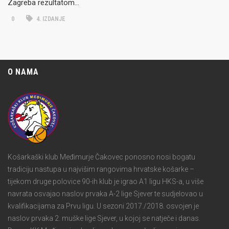
Zagreba rezultatom…
0
4. IZDANJE
O NAMA
Košarkaški klub Međimurje Čakovec ponosno nosi bogatu
tradiciju nastupa u najvišim rangovima hrvatske košarke –
tijekom druge polovice 90-ih klub je igrao A1 ligu HKS-a, u više
navrata osvajao naslov prvaka A-2 lige Sjever te sudjelovao u
kvalifikacijama za Prvu ligu. U sezoni 2017./2018. osvojen je
naslov prvaka 2. muške lige Sjever, u kojoj se natječe i danas.