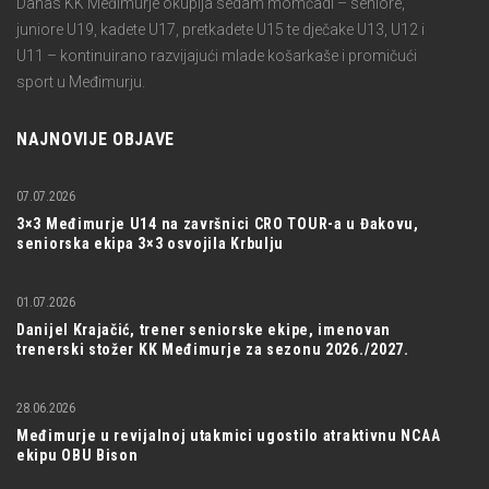
Danas KK Međimurje okuplja sedam momčadi – seniore,
juniore U19, kadete U17, pretkadete U15 te dječake U13, U12 i
U11 – kontinuirano razvijajući mlade košarkaše i promičući
sport u Međimurju.
NAJNOVIJE OBJAVE
07.07.2026
3×3 Međimurje U14 na završnici CRO TOUR-a u Đakovu,
seniorska ekipa 3×3 osvojila Krbulju
01.07.2026
Danijel Krajačić, trener seniorske ekipe, imenovan
trenerski stožer KK Međimurje za sezonu 2026./2027.
28.06.2026
Međimurje u revijalnoj utakmici ugostilo atraktivnu NCAA
ekipu OBU Bison