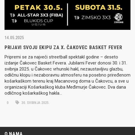
14.05.2025
PRIJAVI SVOJU EKIPU ZA X. ČAKOVEC BASKET FEVER
Pripremi se za najveći streetball spektakl godine – deseto
izdanje Čakovec Basket Fevera. Jubilarni Fever donosi 30. i 31.
svibnja 2025. u Čakovec vrhunski hakl, nezaustavljivu glazbu,
odličnu klopu i nezaboravnu atmosferu na posebno priređenom
košarkaškom terenu kraj Macanovog doma u Čakovcu, a sve u
organizaciji Košarkaškog kluba Međimurje Čakovec. Dva dana
odličnog košarkaškog hakla…
0
30. SVIBNJA 2025.
O NAMA