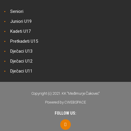
Seniori
Juniori U19
Kadeti U17
Pretkadeti U15
Dječaci U13
Dječaci U12
Dječaci U11
Copyright (c) 2021. KK "Međimurje Čakovec"
Powered by CWEBSPACE
FOLLOW US: