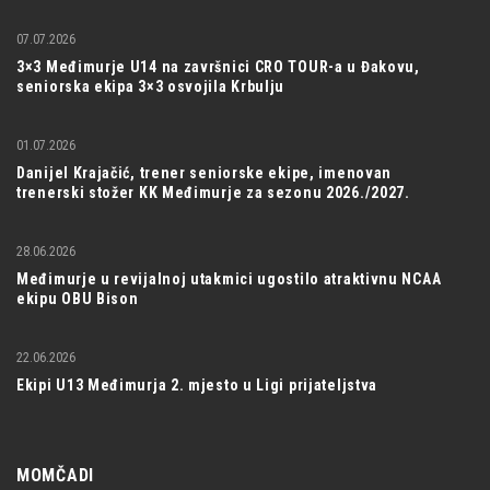
07.07.2026
3×3 Međimurje U14 na završnici CRO TOUR-a u Đakovu,
seniorska ekipa 3×3 osvojila Krbulju
01.07.2026
Danijel Krajačić, trener seniorske ekipe, imenovan
trenerski stožer KK Međimurje za sezonu 2026./2027.
28.06.2026
Međimurje u revijalnoj utakmici ugostilo atraktivnu NCAA
ekipu OBU Bison
22.06.2026
Ekipi U13 Međimurja 2. mjesto u Ligi prijateljstva
MOMČADI