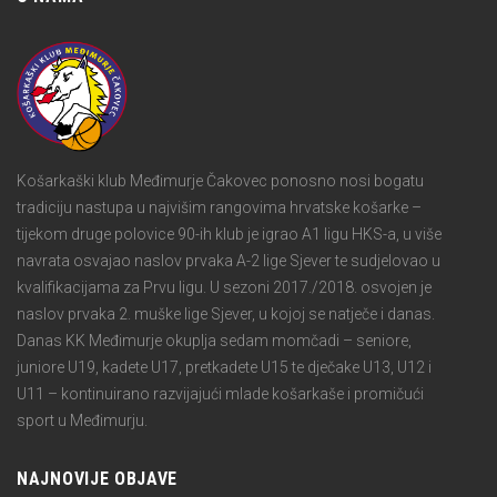
Košarkaški klub Međimurje Čakovec ponosno nosi bogatu
tradiciju nastupa u najvišim rangovima hrvatske košarke –
tijekom druge polovice 90-ih klub je igrao A1 ligu HKS-a, u više
navrata osvajao naslov prvaka A-2 lige Sjever te sudjelovao u
kvalifikacijama za Prvu ligu. U sezoni 2017./2018. osvojen je
naslov prvaka 2. muške lige Sjever, u kojoj se natječe i danas.
Danas KK Međimurje okuplja sedam momčadi – seniore,
juniore U19, kadete U17, pretkadete U15 te dječake U13, U12 i
U11 – kontinuirano razvijajući mlade košarkaše i promičući
sport u Međimurju.
NAJNOVIJE OBJAVE