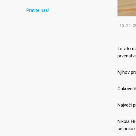
Pratite nas!
12.11.2
Tri vrlo 
prvenstv
Njihov pro
Čakovečki
Najveći p
Nikola Hr
se pokaza