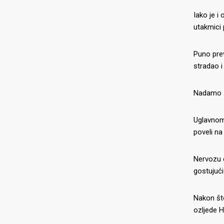
Iako je i
utakmici
Puno prev
stradao i
Nadamo se
Uglavnom,
poveli na
Nervozu d
gostujući
Nakon što
ozljede H
O NAMA
NAJNOV