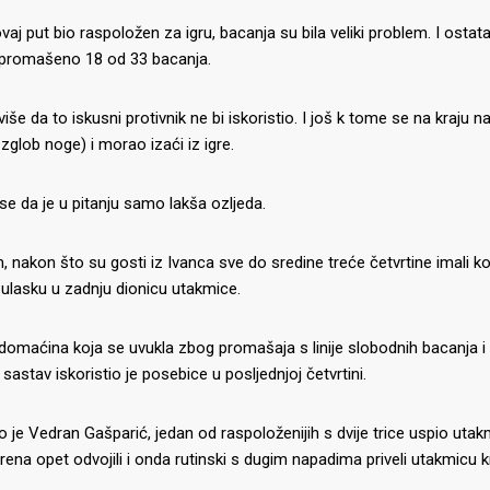
 ovaj put bio raspoložen za igru, bacanja su bila veliki problem. I ost
 promašeno 18 od 33 bacanja.
iše da to iskusni protivnik ne bi iskoristio. I još k tome se na kraju 
 zglob noge) i morao izaći iz igre.
 da je u pitanju samo lakša ozljeda.
 nakon što su gosti iz Ivanca sve do sredine treće četvrtine imali kons
 ulasku u zadnju dionicu utakmice.
omaćina koja se uvukla zbog promašaja s linije slobodnih bacanja i 
 sastav iskoristio je posebice u posljednjoj četvrtini.
 je Vedran Gašparić, jedan od raspoloženijih s dvije trice uspio utak
rena opet odvojili i onda rutinski s dugim napadima priveli utakmicu 
IJE OBJAVE
MOMČADI