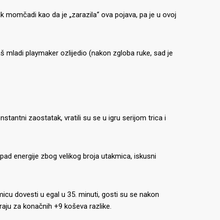
atak momčadi kao da je „zarazila“ ova pojava, pa je u ovoj
naš mladi playmaker ozlijedio (nakon zgloba ruke, sad je
tantni zaostatak, vratili su se u igru serijom trica i
pad energije zbog velikog broja utakmica, iskusni
micu dovesti u egal u 35. minuti, gosti su se nakon
kraju za konačnih +9 koševa razlike.