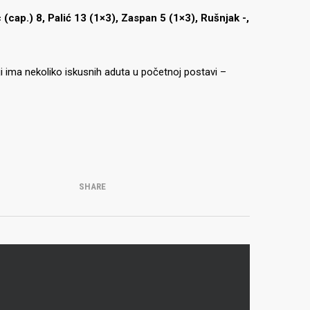
 (cap.) 8, Palić 13 (1×3), Zaspan 5 (1×3), Rušnjak -,
 ima nekoliko iskusnih aduta u početnoj postavi –
SHARE