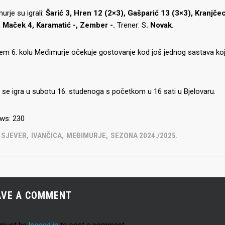
rje su igrali:
Šarić 3, Hren 12 (2×3), Gašparić 13 (3×3), Kranjčec
Seniori
, Maček 4, Karamatić -, Zember -.
Trener: S
. Novak
.
murje U14 na završnici CRO
Juniori U19
 Đakovu, seniorska ekipa
em 6. kolu Međimurje očekuje gostovanje kod još jednog sastava koji
ila Krbulju
Kadeti U17
Pretkadeti U15
se igra u subotu 16. studenoga s početkom u 16 sati u Bjelovaru.
Dječaci U13
rajačić, trener seniorske
menovan trenerski stožer
Dječaci U12
urje za sezonu
ws:
230
27.
Dječaci U11
L SJEVER
,
IVANČICA
,
MEĐIMURJE
,
SEZONA 2024./2025.
e u revijalnoj utakmici
 atraktivnu NCAA ekipu OBU
AVE A COMMENT
3 Međimurja 2. mjesto u
 must be
logged in
to post a comment.