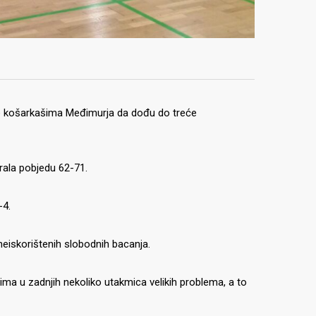
ljne košarkašima Međimurja da dođu do treće
gurala pobjedu 62-71.
-4.
 neiskorištenih slobodnih bacanja.
ima u zadnjih nekoliko utakmica velikih problema, a to