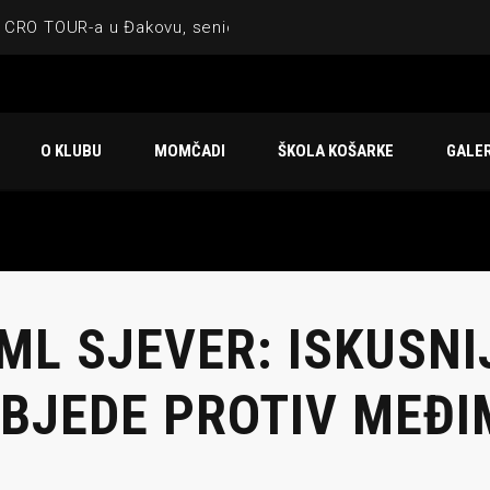
 CRO TOUR-a u Đakovu, seniorska ekipa 3×3 osvojila Krbulju
ske ekipe, imenovan trenerski stožer KK Međimurje za sezonu
 ugostilo atraktivnu NCAA ekipu OBU Bison
O KLUBU
MOMČADI
ŠKOLA KOŠARKE
GALER
Ligi prijateljstva
u Čakovcu
 ML SJEVER: ISKUSNI
BJEDE PROTIV MEĐ