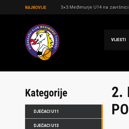
3×3 Međimurje U14 na završnici
NAJNOVIJE
Danijel Krajačić, trener senior
Međimurje u revijalnoj utakmici
VIJESTI
Ekipi U13 Međimurja 2. mjesto u 
NCAA ekipa OBUBISON gostuje 
2.
Kategorije
PO
DJEČACI U11
DJEČACI U13