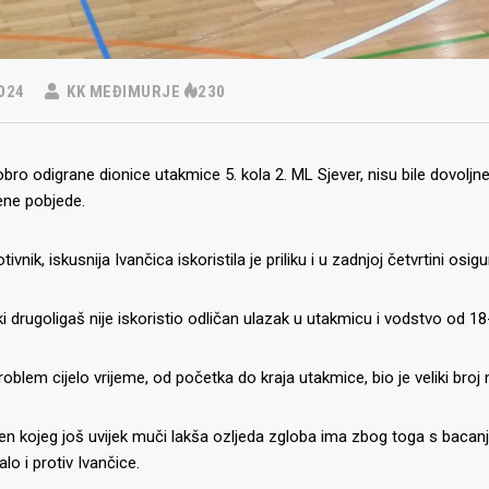
024
KK MEĐIMURJE
230
dobro odigrane dionice utakmice 5. kola 2. ML Sjever, nisu bile dovo
ene pobjede.
tivnik, iskusnija Ivančica iskoristila je priliku i u zadnjoj četvrtini osi
 drugoligaš nije iskoristio odličan ulazak u utakmicu i vodstvo od 18
roblem cijelo vrijeme, od početka do kraja utakmice, bio je veliki broj
en kojeg još uvijek muči lakša ozljeda zgloba ima zbog toga s bacanj
lo i protiv Ivančice.