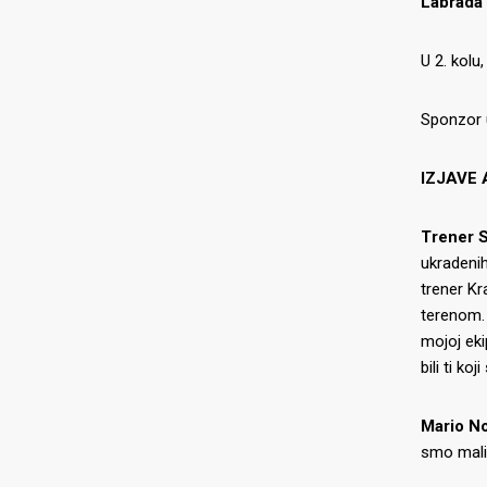
Labrada
U 2. kolu
Sponzor 
IZJAVE
Trener S
ukradenih
trener Kr
terenom. 
mojoj eki
bili ti k
Mario No
O NAMA
NAJNOV
smo mali p