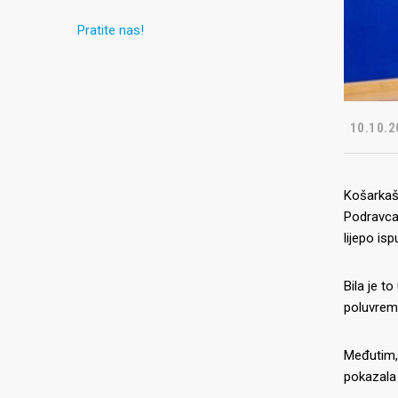
Pratite nas!
10.10.2
Košarkaši
Podravca 
lijepo is
Bila je t
poluvreme
Međutim, 
pokazala 