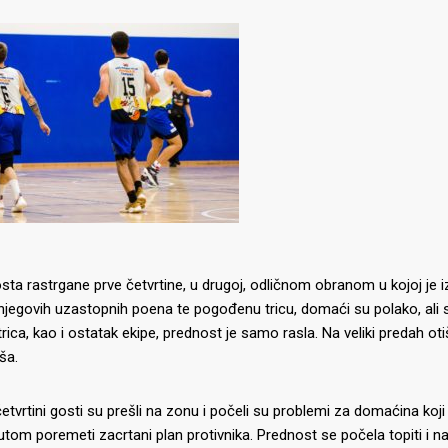
ta rastrgane prve četvrtine, u drugoj, odličnom obranom u kojoj je 
njegovih uzastopnih poena te pogođenu tricu, domaći su polako, ali 
trica, kao i ostatak ekipe, prednost je samo rasla. Na veliki predah 
ša.
četvrtini gosti su prešli na zonu i počeli su problemi za domaćina koj
tom poremeti zacrtani plan protivnika. Prednost se počela topiti i na