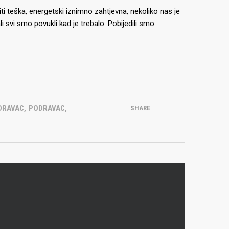
i teška, energetski iznimno zahtjevna, nekoliko nas je
 svi smo povukli kad je trebalo. Pobijedili smo
DRAVAC
,
PODRAVAC
,
SHARE