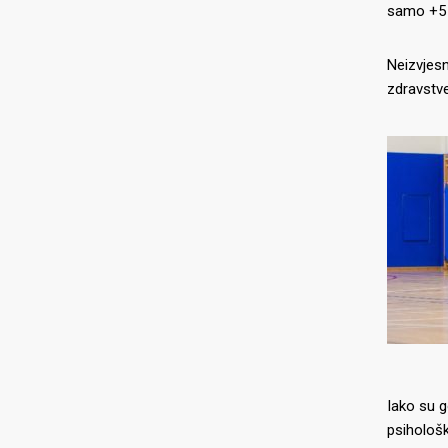
samo +5 
Neizvjesn
zdravstve
Iako su g
psihološki