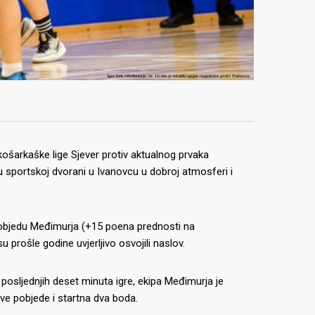
 košarkaške lige Sjever protiv aktualnog prvaka
 u sportskoj dvorani u Ivanovcu u dobroj atmosferi i
u pobjedu Međimurja (+15 poena prednosti na
 prošle godine uvjerljivo osvojili naslov.
posljednjih deset minuta igre, ekipa Međimurja je
rve pobjede i startna dva boda.