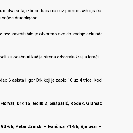
rao dva šuta, izborio bacanja i uz pomoć svih igrača
i našeg drugoligaša.
 će sve završiti bilo je otvoreno sve do zadnje sekunde,
gli su odahnuti kad je sirena odsvirala kraj, a igrači
o 6 asista i Igor Drk koji je zabio 16 uz 4 trice. Kod
. Horvat, Drk 16, Golik 2, Gašparić, Rodek, Glumac
a 93-66
,
Petar Zrinski – Ivančica 74-86
,
Bjelovar –