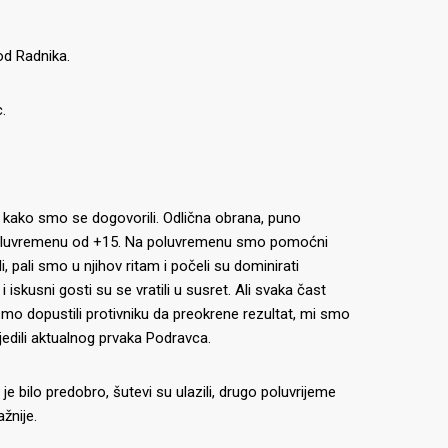
od Radnika.
.
 kako smo se dogovorili. Odlična obrana, puno
 na poluvremenu od +15. Na poluvremenu smo pomoćni
, pali smo u njihov ritam i počeli su dominirati
iskusni gosti su se vratili u susret. Ali svaka čast
nismo dopustili protivniku da preokrene rezultat, mi smo
jedili aktualnog prvaka Podravca.
je bilo predobro, šutevi su ulazili, drugo poluvrijeme
ažnije.