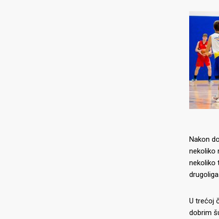
Nakon dos
nekoliko 
nekoliko 
drugoliga
U trećoj 
dobrim šu