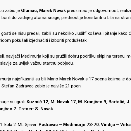
cu zabio je
Glumac, Marek Novak
preuzimao je odgovornost, realizi
e borili do zadnjeg atoma snage, prednost je konstantno bila na stran
gosti se nisu predali, zabili su nekoliko „ludih“ koševa i pitanje kako
ricom pokušali izjednačiti i izboriti produžetak.
eli, navijači Međimurja koji su pružili dobru podršku ekipi na terenu, mo
slavlje za uvijek važnu startnu pobjedu.
urja najefikasniji su bili Mario Marek Novak s 17 poena kojima je doda
 Stefan Zadravec zabio je najviše 21 poen.
rje su igrali:
Kuzmić 12, M. Novak 17, M. Kranjčec 9, Bartolić, J
ranjčec 7. Trener: S. Novak.
 1. kola 2. ML Sjever:
Podravac – Međimurje 73-70
,
Vindija – Virk