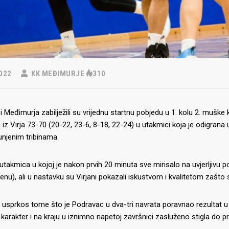
022
KK MEĐIMURJE
310
 Međimurja zabilježili su vrijednu startnu pobjedu u 1. kolu 2. muške
iz Virja 73-70 (20-22, 23-6, 8-18, 22-24) u utakmici koja je odigrana
punjenim tribinama.
o utakmica u kojoj je nakon prvih 20 minuta sve mirisalo na uvjerljiv
nu), ali u nastavku su Virjani pokazali iskustvom i kvalitetom zašto su
usprkos tome što je Podravac u dva-tri navrata poravnao rezultat u 
karakter i na kraju u iznimno napetoj završnici zasluženo stigla do p