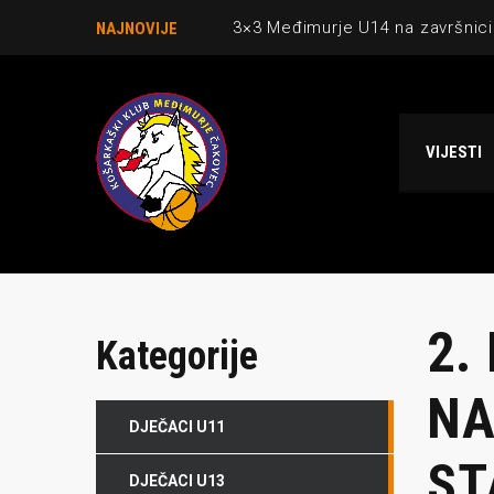
3×3 Međimurje U14 na završnici
NAJNOVIJE
Danijel Krajačić, trener senior
Međimurje u revijalnoj utakmici
VIJESTI
Ekipi U13 Međimurja 2. mjesto u 
NCAA ekipa OBUBISON gostuje 
2.
Kategorije
NA
DJEČACI U11
ST
DJEČACI U13