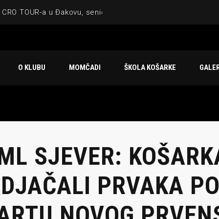
 CRO TOUR-a u Đakovu, seniorska ekipa 3×3 osvojila Krbulju
ske ekipe, imenovan trenerski stožer KK Međimurje za sezonu
 ugostilo atraktivnu NCAA ekipu OBU Bison
O KLUBU
MOMČADI
ŠKOLA KOŠARKE
GALER
Ligi prijateljstva
u Čakovcu
 ML SJEVER: KOŠAR
DJAČALI PRVAKA P
ARTU NOVOG PRVEN