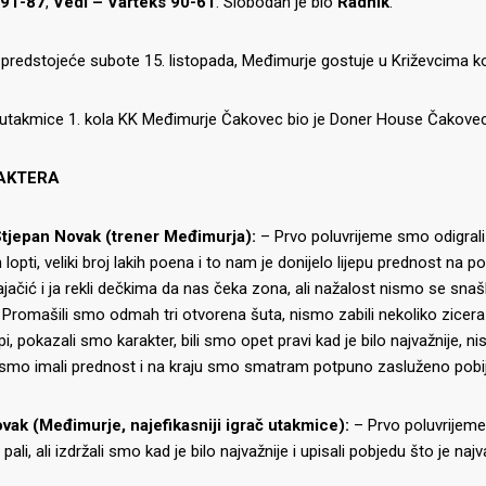
 91-87
,
Vedi – Varteks 90-61
. Slobodan je bio
Radnik
.
, predstojeće subote 15. listopada, Međimurje gostuje u Križevcima k
utakmice 1. kola KK Međimurje Čakovec bio je Doner House Čakovec
 AKTERA
tjepan Novak (trener Međimurja):
– Prvo poluvrijeme smo odigrali
 lopti, veliki broj lakih poena i to nam je donijelo lijepu prednost
ajačić i ja rekli dečkima da nas čeka zona, ali nažalost nismo se snašli
Promašili smo odmah tri otvorena šuta, nismo zabili nekoliko zicera i 
pi, pokazali smo karakter, bili smo opet pravi kad je bilo najvažnije, 
oji smo imali prednost i na kraju smo smatram potpuno zasluženo pobi
vak (Međimurje, najefikasniji igrač utakmice):
– Prvo poluvrijeme 
IJE OBJAVE
MOMČADI
ali, ali izdržali smo kad je bilo najvažnije i upisali pobjedu što je najv