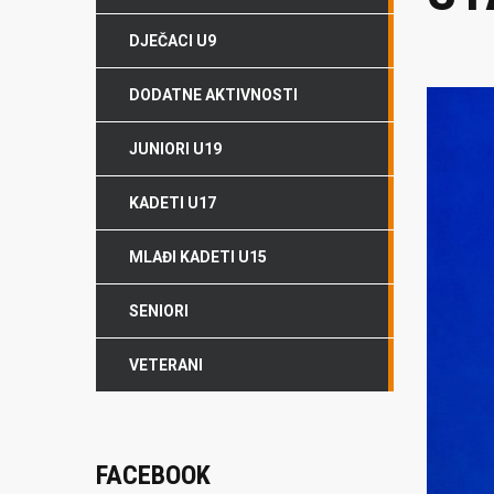
DJEČACI U9
DODATNE AKTIVNOSTI
JUNIORI U19
KADETI U17
MLAĐI KADETI U15
SENIORI
VETERANI
FACEBOOK