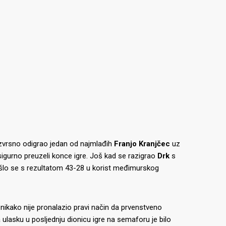
izvrsno odigrao jedan od najmlađih
Franjo Kranjčec
uz
sigurno preuzeli konce igre. Još kad se razigrao
Drk
s
otišlo se s rezultatom 43-28 u korist međimurskog
i nikako nije pronalazio pravi način da prvenstveno
 ulasku u posljednju dionicu igre na semaforu je bilo