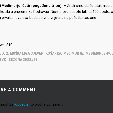
Seniori
 (Međimurje, četiri pogođene trice):
– Znali smo da će utakmica bit
murje U14 na završnici CRO
kosila u pripremi za Podravac. Nismo ove subote bili na 100 posto, ali
Juniori U19
 Đakovu, seniorska ekipa
 prvaka i ova dva boda su vrlo vrijedna na početku sezone.
ila Krbulju
Kadeti U17
Pretkadeti U15
Dječaci U13
rajačić, trener seniorske
menovan trenerski stožer
ws:
310
Dječaci U12
urje za sezonu
27.
OLO
,
2. MUŠKA LIGA SJEVER
,
KOŠARKA
,
MEĐIMURJE
,
MEĐIMURJE-PO
Dječaci U11
TVO
,
SEZONA 2022./23
e u revijalnoj utakmici
 atraktivnu NCAA ekipu OBU
AVE A COMMENT
3 Međimurja 2. mjesto u
 must be
logged in
to post a comment.
ateljstva