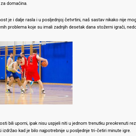
za domaćina.
ost je i dalje rasla i u posljednjoj četvrtini, naš sastav nikako nije m
nih problema koje su imali zadnjih desetak dana stožerni igrači, nedos
osti bili uporni, ipak nisu uspjeli niti u jednom trenutku preokrenuti rez
 izdržao kad je bilo najpotrebnije u posljednje tri-četiri minute igre.