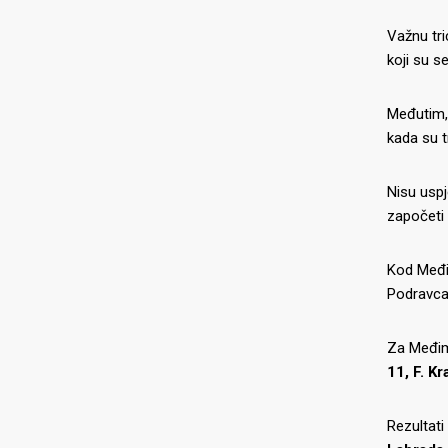
Važnu tri
koji su s
Međutim, 
kada su t
Nisu uspj
započeti 
Kod Međim
Podravca
Za Međimu
11, F. K
Rezultati