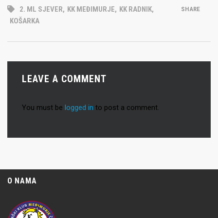
2. ML SJEVER
,
KK MEĐIMURJE
,
KK RADNIK
,
SHARE
KOŠARKA
LEAVE A COMMENT
You must be
logged in
to post a comment.
O NAMA