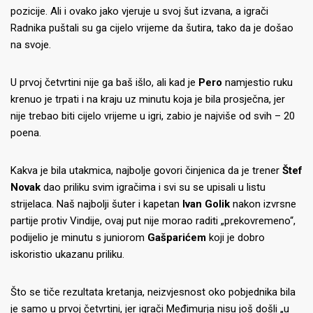
pozicije.
Ali i ovako jako vjeruje u svoj šut izvana, a igrači
Radnika puštali su ga cijelo vrijeme da šutira, tako da je došao
na svoje.
U prvoj četvrtini nije ga baš išlo, ali kad je
Pero
namjestio ruku
krenuo je trpati i na kraju uz minutu koja je bila prosječna, jer
nije trebao biti cijelo vrijeme u igri, zabio je najviše od svih – 20
poena.
Kakva je bila utakmica, najbolje govori činjenica da je trener
Štef
Novak
dao priliku svim igračima i svi su se upisali u listu
strijelaca.
Naš najbolji šuter i kapetan
Ivan Golik
nakon izvrsne
partije protiv Vindije, ovaj put nije morao raditi „prekovremeno“,
podijelio je minutu s juniorom
Gašparićem
koji je dobro
iskoristio ukazanu priliku.
Što se tiče rezultata kretanja, neizvjesnost oko pobjednika bila
je samo u prvoj četvrtini, jer igrači Međimurja nisu još došli „u