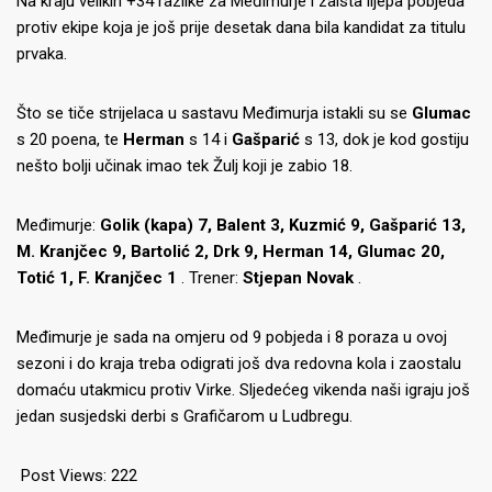
Na kraju velikih +34 razlike za Međimurje i zaista lijepa pobjeda
protiv ekipe koja je još prije desetak dana bila kandidat za titulu
prvaka.
Što se tiče strijelaca u sastavu Međimurja istakli su se
Glumac
s 20 poena, te
Herman
s 14 i
Gašparić
s 13, dok je kod gostiju
nešto bolji učinak imao tek Žulj koji je zabio 18.
Međimurje:
Golik (kapa) 7, Balent 3, Kuzmić 9, Gašparić 13,
M. Kranjčec 9, Bartolić 2, Drk 9, Herman 14, Glumac 20,
Totić 1, F. Kranjčec 1
.
Trener:
Stjepan Novak
.
Međimurje je sada na omjeru od 9 pobjeda i 8 poraza u ovoj
sezoni i do kraja treba odigrati još dva redovna kola i zaostalu
domaću utakmicu protiv Virke.
Sljedećeg vikenda naši igraju još
jedan susjedski derbi s Grafičarom u Ludbregu.
Post Views:
222