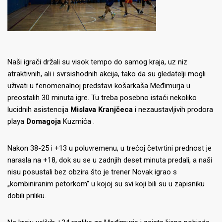
Naši igrači držali su visok tempo do samog kraja, uz niz
atraktivnih, ali i svrsishodnih akcija, tako da su gledatelji mogli
uživati ​​u fenomenalnoj predstavi košarkaša Međimurja u
preostalih 30 minuta igre.
Tu treba posebno istaći nekoliko
lucidnih asistencija
Mislava Kranjčeca
i nezaustavljivih prodora
playa
Domagoja
Kuzmića .
Nakon 38-25 i +13 u poluvremenu, u trećoj četvrtini prednost je
narasla na +18, dok su se u zadnjih deset minuta predali, a naši
nisu posustali bez obzira što je trener Novak igrao s
„kombiniranim petorkom“ u kojoj su svi koji bili su u zapisniku
dobili priliku.