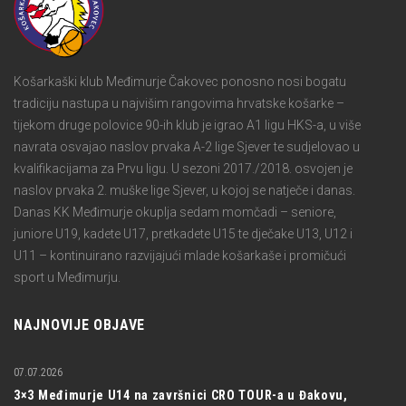
Košarkaški klub Međimurje Čakovec ponosno nosi bogatu
tradiciju nastupa u najvišim rangovima hrvatske košarke –
tijekom druge polovice 90-ih klub je igrao A1 ligu HKS-a, u više
navrata osvajao naslov prvaka A-2 lige Sjever te sudjelovao u
kvalifikacijama za Prvu ligu. U sezoni 2017./2018. osvojen je
naslov prvaka 2. muške lige Sjever, u kojoj se natječe i danas.
Danas KK Međimurje okuplja sedam momčadi – seniore,
juniore U19, kadete U17, pretkadete U15 te dječake U13, U12 i
U11 – kontinuirano razvijajući mlade košarkaše i promičući
sport u Međimurju.
NAJNOVIJE OBJAVE
07.07.2026
3×3 Međimurje U14 na završnici CRO TOUR-a u Đakovu,