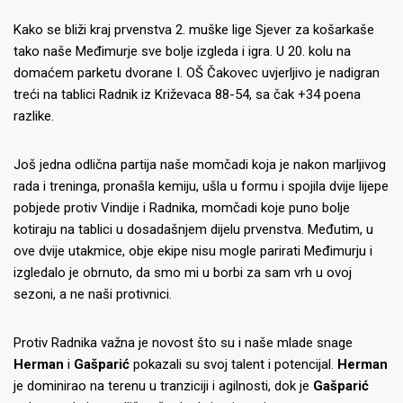
Kako se bliži kraj prvenstva 2. muške lige Sjever za košarkaše
tako naše Međimurje sve bolje izgleda i igra.
U 20. kolu na
domaćem parketu dvorane I. OŠ Čakovec uvjerljivo je nadigran
treći na tablici Radnik iz Križevaca 88-54, sa čak +34 poena
razlike.
Još jedna odlična partija naše momčadi koja je nakon marljivog
rada i treninga, pronašla kemiju, ušla u formu i spojila dvije lijepe
pobjede protiv Vindije i Radnika, momčadi koje puno bolje
kotiraju na tablici u dosadašnjem dijelu prvenstva.
Međutim, u
ove dvije utakmice, obje ekipe nisu mogle parirati Međimurju i
izgledalo je obrnuto, da smo mi u borbi za sam vrh u ovoj
sezoni, a ne naši protivnici.
Protiv Radnika važna je novost što su i naše mlade snage
Herman
i
Gašparić
pokazali su svoj talent i potencijal.
Herman
je dominirao na terenu u tranziciji i agilnosti, dok je
Gašparić