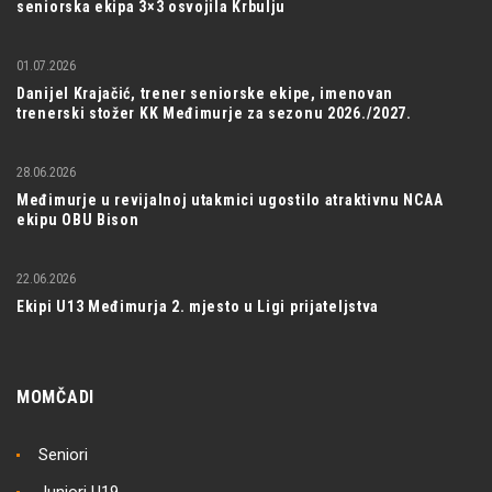
seniorska ekipa 3×3 osvojila Krbulju
01.07.2026
Danijel Krajačić, trener seniorske ekipe, imenovan
trenerski stožer KK Međimurje za sezonu 2026./2027.
28.06.2026
Međimurje u revijalnoj utakmici ugostilo atraktivnu NCAA
ekipu OBU Bison
22.06.2026
Ekipi U13 Međimurja 2. mjesto u Ligi prijateljstva
MOMČADI
Seniori
Juniori U19