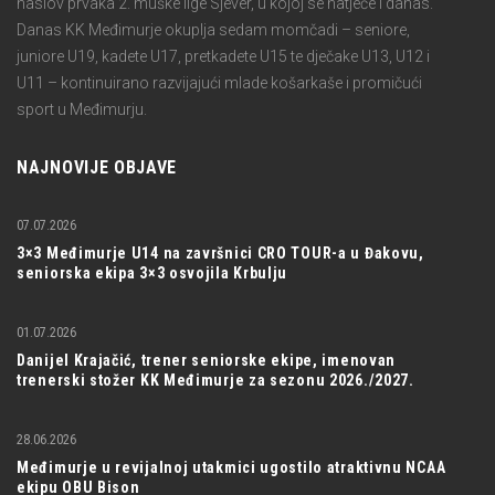
naslov prvaka 2. muške lige Sjever, u kojoj se natječe i danas.
Danas KK Međimurje okuplja sedam momčadi – seniore,
juniore U19, kadete U17, pretkadete U15 te dječake U13, U12 i
U11 – kontinuirano razvijajući mlade košarkaše i promičući
sport u Međimurju.
NAJNOVIJE OBJAVE
07.07.2026
3×3 Međimurje U14 na završnici CRO TOUR-a u Đakovu,
seniorska ekipa 3×3 osvojila Krbulju
01.07.2026
Danijel Krajačić, trener seniorske ekipe, imenovan
trenerski stožer KK Međimurje za sezonu 2026./2027.
28.06.2026
Međimurje u revijalnoj utakmici ugostilo atraktivnu NCAA
ekipu OBU Bison