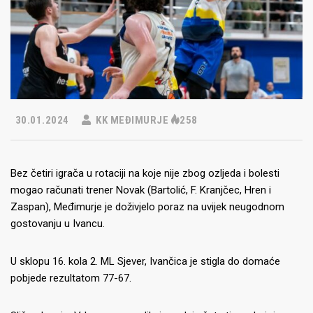
30.01.2024
KK MEĐIMURJE
258
Bez četiri igrača u rotaciji na koje nije zbog ozljeda i bolesti
mogao računati trener Novak (Bartolić, F. Kranjčec, Hren i
Zaspan), Međimurje je doživjelo poraz na uvijek neugodnom
gostovanju u Ivancu.
U sklopu 16. kola 2. ML Sjever, Ivančica je stigla do domaće
pobjede rezultatom 77-67.