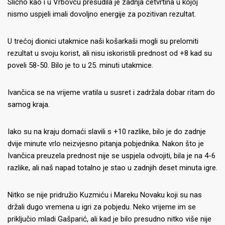
Slično kao i u Vrbovcu presudila je zadnja četvrtina u kojoj
nismo uspjeli imali dovoljno energije za pozitivan rezultat.
U trećoj dionici utakmice naši košarkaši mogli su prelomiti
rezultat u svoju korist, ali nisu iskoristili prednost od +8 kad su
poveli 58-50. Bilo je to u 25. minuti utakmice.
Ivančica se na vrijeme vratila u susret i zadržala dobar ritam do
samog kraja.
Iako su na kraju domaći slavili s +10 razlike, bilo je do zadnje
dvije minute vrlo neizvjesno pitanja pobjednika. Nakon što je
Ivančica preuzela prednost nije se uspjela odvojiti, bila je na 4-6
razlike, ali naš napad totalno je stao u zadnjih deset minuta igre.
Nitko se nije pridružio Kuzmiću i Mareku Novaku koji su nas
držali dugo vremena u igri za pobjedu. Neko vrijeme im se
priključio mladi Gašparić, ali kad je bilo presudno nitko više nije