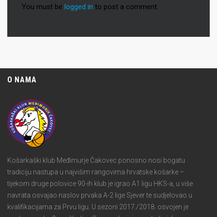
You must be
logged in
to post a comment.
O NAMA
Košarkaški klub Međimurje Čakovec ponosno nosi bogatu
tradiciju nastupa u najvišim rangovima hrvatske košarke –
tijekom druge polovice 90-ih klub je igrao A1 ligu HKS-a, u više
navrata osvajao naslov prvaka A-2 lige Sjever te sudjelovao u
kvalifikacijama za Prvu ligu. U sezoni 2017./2018. osvojen je