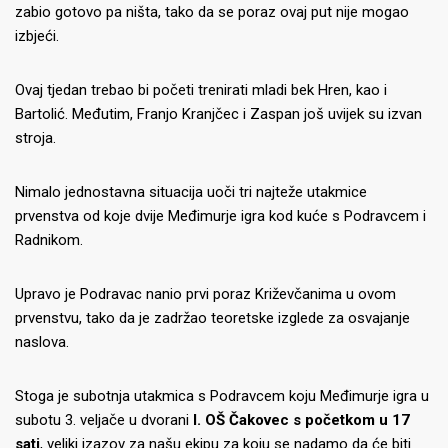
zabio gotovo pa ništa, tako da se poraz ovaj put nije mogao
izbjeći.
Ovaj tjedan trebao bi početi trenirati mladi bek Hren, kao i
Bartolić. Međutim, Franjo Kranjčec i Zaspan još uvijek su izvan
stroja.
Nimalo jednostavna situacija uoči tri najteže utakmice
prvenstva od koje dvije Međimurje igra kod kuće s Podravcem i
Radnikom.
Upravo je Podravac nanio prvi poraz Križevčanima u ovom
prvenstvu, tako da je zadržao teoretske izglede za osvajanje
naslova.
Stoga je subotnja utakmica s Podravcem koju Međimurje igra u
subotu 3. veljače u dvorani
I. OŠ Čakovec s početkom u 17
sati
, veliki izazov za našu ekipu za koju se nadamo da će biti