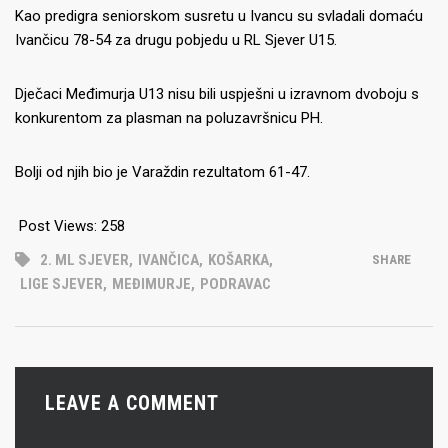
Kao predigra seniorskom susretu u Ivancu su svladali domaću
Ivančicu 78-54 za drugu pobjedu u RL Sjever U15.
Dječaci Međimurja U13 nisu bili uspješni u izravnom dvoboju s
konkurentom za plasman na poluzavršnicu PH.
Bolji od njih bio je Varaždin rezultatom 61-47.
Post Views:
258
2. ML SJEVER
,
IVANČICA
,
KOŠARKA
,
SHARE
LIGE SJEVER
,
MEĐIMURJE
,
PODRAVAC
LEAVE A COMMENT