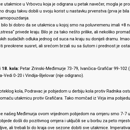
če utakmice u Vrbovcu koja je odigrana u petak navečer, mogla je proć
mo drugu takvu dobili u svoju korist u nastavku prvenstva (prva je bila p
 samopouzdanja.
bilo bi dobro da se utakmica u kojoj smo na poluvremenu imali +8 nako
„stresa“ privede kraju. Bilo je za tako nešto prilike, ali nekoliko promaš
ih sudačkih odluka jednog od suca na kraju su donijeli dramu. Imao je 
i preokrene susret, ali srećom brzali su sa šutom i prednost je osta
 18. kola:
Petar Zrinski-Međimurje 73-79, Ivančica-Grafičar 99-102 
a-Vedi 0-20 i Vindija-Bjelovar (nije odigrano).
teklog kola, Podravac je pobjedom u derbiju kola protiv Radnika ost
domaću utakmicu protiv Grafičara. Tako momčad iz Virja ima pobjedu viš
IJE OBJAVE
MOMČADI
iče našeg Međimurja ovom vrijednom pobjedom na omjeru smo 7-7 uz
Seniori
objede došli do pozitivnog omjera i uključili se u borbu za peto mjesto. 
murje U14 na završnici CRO
jive, ali trebali bi do kraja ove sezone dobiti sve utakmice. Imperativ
Juniori U19