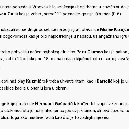
i naša pobjeda u Vrbovcu bila izraženija i bez drame u završnici, da je
Ivan Golik
koji je zabio „samo“ 12 poena jer ga nije išla trica (0-6).
iskazali su se drugi, posebice najbolji igrač utakmice
Mislav Kranjč
i odgovornost kad je bilo najpotrebnije u napadu, uz angažiranu igru 
treba pohvaliti i našeg najboljeg strijelca
Peru Glumca
koji je nakon 
a, zabio 14 od ukupno 18 poena i ukrao ključnu loptu u samoj završn
.
lesti naš play
Kuzmić
tek treba uhvatiti ritam, kao i
Bartolić
koji je u
sebice kad je u pitanju igra u obrani.
age koje predvode
Herman i Gašparić
također dobivaju sve značajniju
u utakmicu što je normalno jer su još uvijek juniori, ali ova sezona ć
 blizu toga ako nastave raditi kao što je to zadnjih mjeseci.