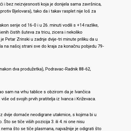
i i bez neizvjesnosti koja je donijela sama završnica,
rotiv Bjelovara), tako da i takav rasplet nije loš za
n serije od 16-0 i u 26. minuti vodili s +14 razlike,
enih čistih šuteva za tricu, zicera i nekoliko
Petar Zrinski u zadnje dvije-tri minute priliku da u
la na našoj strani sve do kraja za konačnu pobjedu 79-
(nakon dva produžetka), Podravac-Radnik 88-62,
ao sam na vrhu tablice s obzirom da je Ivančica
e od svojih prvih pratitelja iz Ivanca i Križevaca.
 dvije domaće neodigrane utakmice, s kojima bi u
Što se tiče viših pozicija 3. ili 4. ni one nisu
a nema što se tiče plasmana, najvažnije je odigrati što