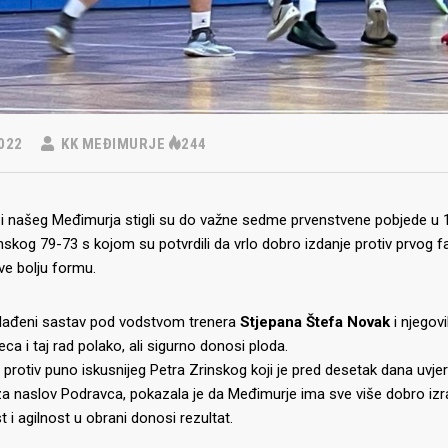
022
KK MEĐIMURJE
244
i našeg Međimurja stigli su do važne sedme prvenstvene pobjede u 1
nskog 79-73 s kojom su potvrdili da vrlo dobro izdanje protiv prvog fa
ve bolju formu.
ađeni sastav pod vodstvom trenera
Stjepana Štefa Novak
i njegov
ca i taj rad polako, ali sigurno donosi ploda.
protiv puno iskusnijeg Petra Zrinskog koji je pred desetak dana uvjerl
za naslov Podravca, pokazala je da Međimurje ima sve više dobro izra
 i agilnost u obrani donosi rezultat.