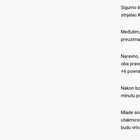
Sigurno b
strijelac
Međutim, 
preuzimal
Naravno, 
oba pravc
+6 poena
Nakon bo
minutu po
Mlade sn
utakmice 
budu vrlo