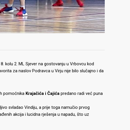
8. kolu 2. ML Sjever na gostovanju u Vrbovcu kod
vorita za naslov Podravca u Virju nije bilo slučajno i da
ih pomoćnika
Krajačića i Čajića
predano radi već puna
jivo svladao Vindiju, a prije toga namučio prvog
đenih akcija i lucidna rješenja u napadu, što uz