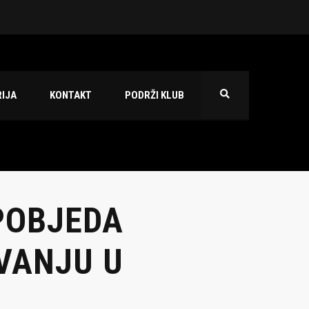
 2026./2027.
IJA
KONTAKT
PODRŽI KLUB
 POBJEDA
VANJU U