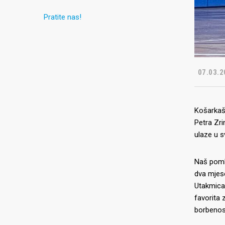
Pratite nas!
07.03.2
Košarkaš
Petra Zri
ulaze u s
Naš poml
dva mjese
Utakmica 
favorita 
borbenost