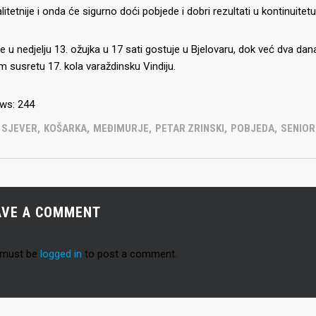
 Đakovu, seniorska ekipa
alitetnije i onda će sigurno doći pobjede i dobri rezultati u kontinuitetu
ila Krbulju
Kadeti U17
Pretkadeti U15
 u nedjelju 13. ožujka u 17 sati gostuje u Bjelovaru, dok već dva dan
 susretu 17. kola varaždinsku Vindiju.
Dječaci U13
rajačić, trener seniorske
menovan trenerski stožer
Dječaci U12
urje za sezonu
ws:
244
27.
Dječaci U11
L SJEVER
,
KOŠARKA
,
MEĐIMURJE
,
PETAR ZRINSKI
,
POBJEDA
,
SENIOR
e u revijalnoj utakmici
 atraktivnu NCAA ekipu OBU
AVE A COMMENT
3 Međimurja 2. mjesto u
 must be
logged in
to post a comment.
ateljstva