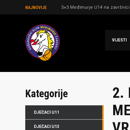
3×3 Međimurje U14 na završnici
NAJNOVIJE
Danijel Krajačić, trener senior
Međimurje u revijalnoj utakmici
VIJESTI
Ekipi U13 Međimurja 2. mjesto u 
NCAA ekipa OBUBISON gostuje 
2.
Kategorije
ME
DJEČACI U11
VR
DJEČACI U13