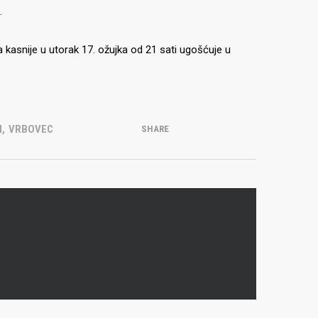
.
a kasnije u utorak 17. ožujka od 21 sati ugošćuje u
I
,
VRBOVEC
SHARE