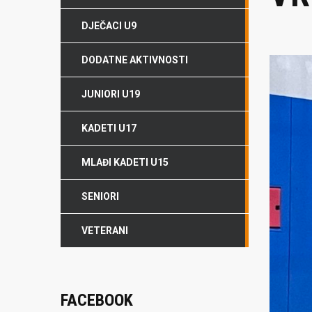
DJEČACI U9
DODATNE AKTIVNOSTI
JUNIORI U19
KADETI U17
MLAĐI KADETI U15
SENIORI
VETERANI
FACEBOOK