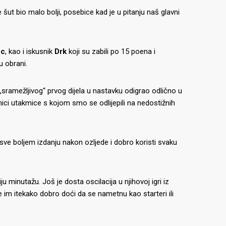
 šut bio malo bolji, posebice kad je u pitanju naš glavni
ec
, kao i iskusnik
Drk
koji su zabili po 15 poena i
u obrani.
„sramežljivog“ prvog dijela u nastavku odigrao odlično u
ici utakmice s kojom smo se odlijepili na nedostižnih
 sve boljem izdanju nakon ozljede i dobro koristi svaku
 minutažu. Još je dosta oscilacija u njihovoj igri iz
e im itekako dobro doći da se nametnu kao starteri ili