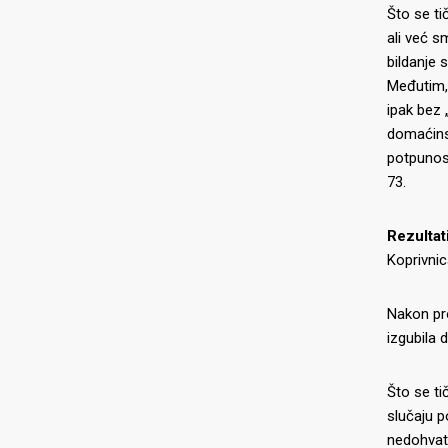
Što se ti
ali već s
bildanje
Međutim, 
ipak bez 
domaćinsk
potpunost
73.
Rezultati
Koprivnic
Nakon pro
izgubila 
O NAMA
NAJNOV
Što se t
07.07.2026
slučaju p
3×3 Međi
nedohvatl