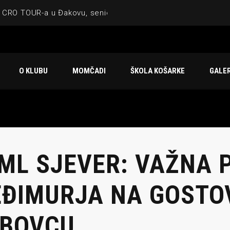
 CRO TOUR-a u Đakovu, seniorska ekipa 3×3 osvojila Krbulju
ske ekipe, imenovan trenerski stožer KK Međimurje za sezonu
 ugostilo atraktivnu NCAA ekipu OBU Bison
O KLUBU
MOMČADI
ŠKOLA KOŠARKE
GALER
Ligi prijateljstva
u Čakovcu
 ML SJEVER: VAŽNA
ĐIMURJA NA GOSTO
BOVCU