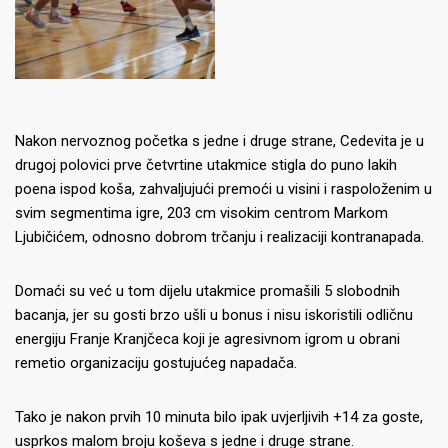
Nakon nervoznog početka s jedne i druge strane, Cedevita je u
drugoj polovici prve četvrtine utakmice stigla do puno lakih
poena ispod koša, zahvaljujući premoći u visini i raspoloženim u
svim segmentima igre, 203 cm visokim centrom Markom
Ljubičićem, odnosno dobrom trčanju i realizaciji kontranapada.
Domaći su već u tom dijelu utakmice promašili 5 slobodnih
bacanja, jer su gosti brzo ušli u bonus i nisu iskoristili odličnu
energiju Franje Kranjčeca koji je agresivnom igrom u obrani
remetio organizaciju gostujućeg napadača.
Tako je nakon prvih 10 minuta bilo ipak uvjerljivih +14 za goste,
usprkos malom broju koševa s jedne i druge strane.