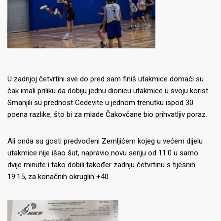
U zadnjoj četvrtini sve do pred sam finiš utakmice domaći su
čak imali priliku da dobiju jednu dionicu utakmice u svoju korist.
Smanjili su prednost Cedevite u jednom trenutku ispod 30
poena razlike, što bi za mlade Čakovčane bio prihvatljiv poraz.
Ali onda su gosti predvođeni Zemljićem kojeg u većem dijelu
utakmice nije išao šut, napravio novu seriju od 11:0 u samo
dvije minute i tako dobili također zadnju četvrtinu s tijesnih
19:15, za konačnih okruglih +40.