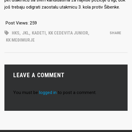
pet utakmicu sa svim kandidatima za najviše pozicije u ligi, dok
još trebaju odigrati zaostalu utakmicu 3. kola protiv Šibenke.
Post Views:
259
HKS
,
JKL
,
KADETI
,
KK CEDEVITA JUNIOR
,
SHARE
KK MEĐIMURJE
LEAVE A COMMENT
You must be
logged in
to post a comment.