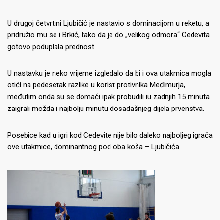
U drugoj četvrtini Ljubičić je nastavio s dominacijom u reketu, a
pridružio mu se i Brkić, tako da je do „velikog odmora“ Cedevita
gotovo poduplala prednost.
U nastavku je neko vrijeme izgledalo da bi i ova utakmica mogla
otići na pedesetak razlike u korist protivnika Međimurja,
međutim onda su se domaći ipak probudili iu zadnjih 15 minuta
zaigrali možda i najbolju minutu dosadašnjeg dijela prvenstva.
Posebice kad u igri kod Cedevite nije bilo daleko najboljeg igrača
ove utakmice, dominantnog pod oba koša – Ljubičića.