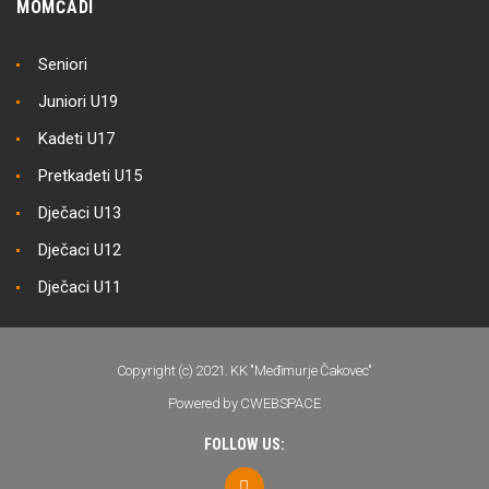
MOMČADI
Seniori
Juniori U19
Kadeti U17
Pretkadeti U15
Dječaci U13
Dječaci U12
Dječaci U11
Copyright (c) 2021. KK "Međimurje Čakovec"
Powered by CWEBSPACE
FOLLOW US: