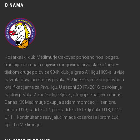
O NAMA
Košarkaški klub Međimurje Čakovec ponosno nosi bogatu
tradiciju nastupa u najvišim rangovima hrvatske košarke –
tijekom druge polovice 90-ih klub je igrao A1 ligu HKS-a, u više
navrata osvajao naslov prvaka A-2 lige Sjever te sudjelovao u
kvalifikacijama za Prvu ligu. U sezoni 2017./2018. osvojen je
naslov prvaka 2. muške lige Sjever, u kojoj se natječe i danas.
Danas KK Međimurje okuplja sedam momčadi – seniore,
juniore U19, kadete U17, pretkadete U15 te dječake U13, U12 i
U11 – kontinuirano razvijajući mlade košarkaše i promičući
sport u Međimurju.