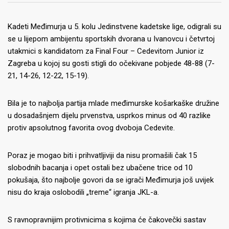
Kadeti Međimurja u 5. kolu Jedinstvene kadetske lige, odigrali su
se u lijepom ambijentu sportskih dvorana u Ivanovcu i četvrtoj
utakmici s kandidatom za Final Four – Cedevitom Junior iz
Zagreba u kojoj su gosti stigli do očekivane pobjede 48-88 (7-
21, 14-26, 12-22, 15-19).
Bila je to najbolja partija mlade međimurske košarkaške družine
u dosadašnjem dijelu prvenstva, usprkos minus od 40 razlike
protiv apsolutnog favorita ovog dvoboja Cedevite.
Poraz je mogao biti i prihvatljiviji da nisu promašili čak 15
slobodnih bacanja i opet ostali bez ubačene trice od 10
pokušaja, što najbolje govori da se igrači Međimurja još uvijek
nisu do kraja oslobodili „treme“ igranja JKL-a.
S ravnopravnijim protivnicima s kojima će čakovečki sastav