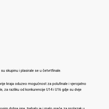
u skupinu i plasirale se u četvrtfinale.
i prije kraja oduzeo mogućnost za polufinale i vjerojatno
, za razliku od konkurencije U14 i U16 gdje su dvije
i osim dobre igre, trebalo je i malo sreće za prolazak u