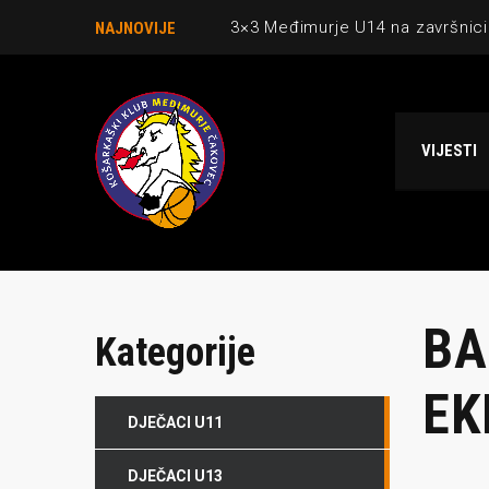
3×3 Međimurje U14 na završnici
NAJNOVIJE
Danijel Krajačić, trener senior
Međimurje u revijalnoj utakmici
VIJESTI
Ekipi U13 Međimurja 2. mjesto u 
NCAA ekipa OBUBISON gostuje 
BA
Kategorije
EK
DJEČACI U11
DJEČACI U13