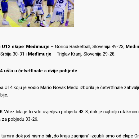
i U12 ekipe
:
Međimurje
– Gorica Basketball, Slovenija 49-23,
Međim
Srbija 30-31 i
Međimurje
– Triglav Kranj, Slovenija 29-28.
4 ušla u četvrtfinale s dvije pobjede
a U14 koju je vodio Mario Novak Medo izborila je četvrtfinale zahvalj
bije.
K Vitez bila je to vrlo uvjerljiva pobjeda 43-8, dok je najbolju utakmi
 za pobjedu 33-26.
 turnira dok još nismo bili „do kraja zagrijani“ izgubili smo od ekipe Or