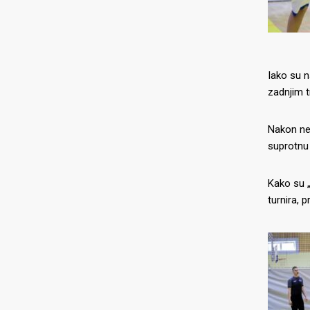
Iako su na
zadnjim 
Nakon nek
suprotnu 
Kako su „
turnira, 