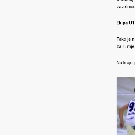
završnicu
E
kipa U1
Tako je n
za 1. mje
Na kraju 