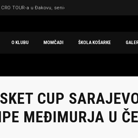
 CRO TOUR-a u Đakovu, seniorska ekipa 3×3 osvojila Krbulju
ske ekipe, imenovan trenerski stožer KK Međimurje za sezonu
 ugostilo atraktivnu NCAA ekipu OBU Bison
O KLUBU
MOMČADI
ŠKOLA KOŠARKE
GALER
Ligi prijateljstva
u Čakovcu
SKET CUP SARAJEVO 
IPE MEĐIMURJA U Č