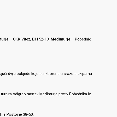
urje
– OKK Vitez, BiH 52-13,
Međimurje
– Pobednik
ujući dvije pobjede koje su izborene u srazu s ekipama
cu turnira odigrao sastav Međimurja protiv Pobednika iz
li iz Postojne 38-50.