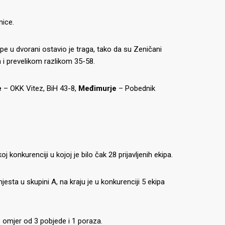
nice.
pe u dvorani ostavio je traga, tako da su Zeničani
a i prevelikom razlikom 35-58.
e
– OKK Vitez, BiH 43-8,
Međimurje
– Pobednik
oj konkurenciji u kojoj je bilo čak 28 prijavljenih ekipa.
esta u skupini A, na kraju je u konkurenciji 5 ekipa
e omjer od 3 pobjede i 1 poraza.