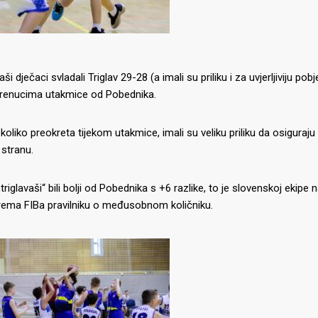
ši dječaci svladali Triglav 29-28 (a imali su priliku i za uvjerljiviju po
trenucima utakmice od Pobednika.
oliko preokreta tijekom utakmice, imali su veliku priliku da osiguraju
stranu.
triglavaši“ bili bolji od Pobednika s +6 razlike, to je slovenskoj ekipe 
prema FIBa pravilniku o međusobnom količniku.