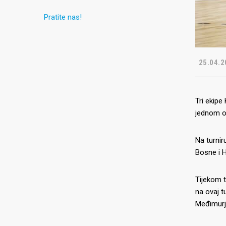
Pratite nas!
25.04.2
Tri ekipe
jednom od
Na turniru
Bosne i H
Tijekom t
na ovaj t
Međimurja