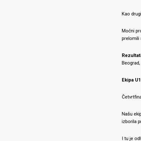
Kao drugi
Moćni pro
prelomili
Rezultat
Beograd, 
Ekipa U1
Četvrtfina
Našu ekip
izborila 
I tu je o