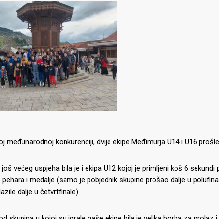
koj međunarodnoj konkurenciji, dvije ekipe Međimurja U14 i U16 prošle s
u još većeg uspjeha bila je i ekipa U12 kojoj je primljeni koš 6 sekund
 pehara i medalje (samo je pobjednik skupine prošao dalje u polufinale
azile dalje u četvrtfinale).
od skupina u kojoj su igrale naše ekipe bila je velika borba za prolaz 