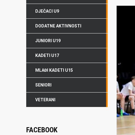
DJEČACI U9
DODATNE AKTIVNOSTI
JUNIORI U19
KADETI U17
MLAĐI KADETI U15
SENIORI
VETERANI
FACEBOOK