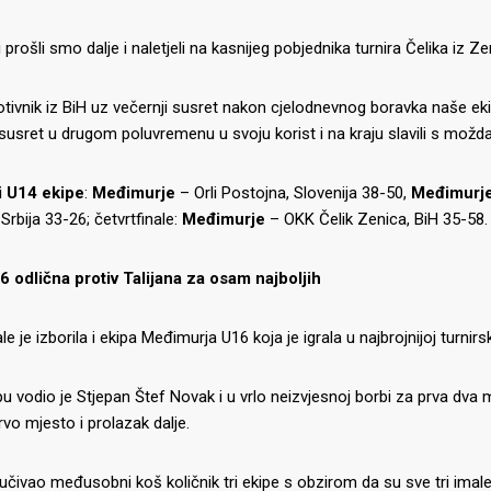
 prošli smo dalje i naletjeli na kasnijeg pobjednika turnira Čelika iz Ze
tivnik iz BiH uz večernji susret nakon cjelodnevnog boravka naše eki
 susret u drugom poluvremenu u svoju korist i na kraju slavili s možd
i U14 ekipe
:
Međimurje
– Orli Postojna, Slovenija 38-50,
Međimurj
Srbija 33-26; četvrtfinale:
Međimurje
– OKK Čelik Zenica, BiH 35-58.
6 odlična protiv Talijana za osam najboljih
le je izborila i ekipa Međimurja U16 koja je igrala u najbrojnijoj turnirsk
u vodio je Stjepan Štef Novak i u vrlo neizvjesnoj borbi za prva dva mj
prvo mjesto i prolazak dalje.
dlučivao međusobni koš količnik tri ekipe s obzirom da su sve tri imal