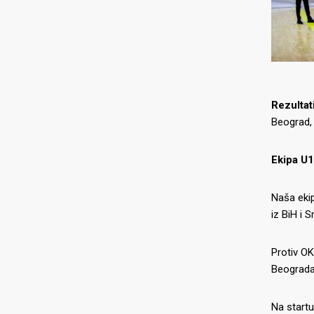
Rezultat
Beograd, 
Ekipa U1
Naša ekip
iz BiH i Sr
Protiv OK
Beograda
Na startu