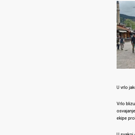
U vrlo ja
Vrlo bliz
osvajanje
ekipe prol
U svakoj 