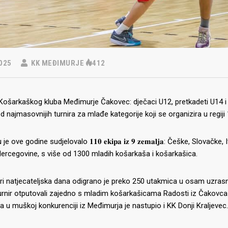
025
KK MEĐIMURJE
412
 Košarkaškog kluba Međimurje Čakovec: dječaci U12, pretkadeti U14 i 
 najmasovnijih turnira za mlađe kategorije koji se organizira u regij
 je ove godine sudjelovalo 𝟏𝟏𝟎 𝐞𝐤𝐢𝐩𝐚 𝐢𝐳 𝟗 𝐳𝐞𝐦𝐚𝐥𝐣𝐚: Češke, Slova
ercegovine, s više od 1300 mladih košarkaša i košarkašica.
ri natjecateljska dana odigrano je preko 250 utakmica u osam uzrasn
urnir otputovali zajedno s mladim košarkašicama Radosti iz Čakovca k
 u muškoj konkurenciji iz Međimurja je nastupio i KK Donji Kraljevec.