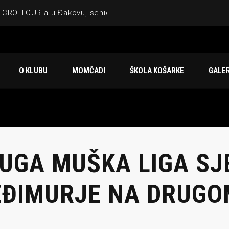
 CRO TOUR-a u Đakovu, seniorska ekipa 3×3 osvojila Krbulju
ske ekipe, imenovan trenerski stožer KK Međimurje za sezonu
 ugostilo atraktivnu NCAA ekipu OBU Bison
O KLUBU
MOMČADI
ŠKOLA KOŠARKE
GALER
Ligi prijateljstva
u Čakovcu
UGA MUŠKA LIGA SJ
ĐIMURJE NA DRUGO