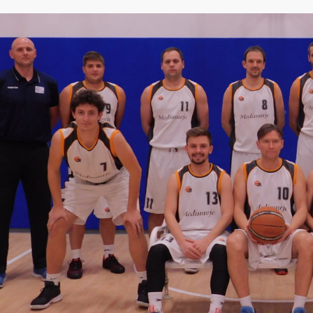
IJE OBJAVE
MOMČADI