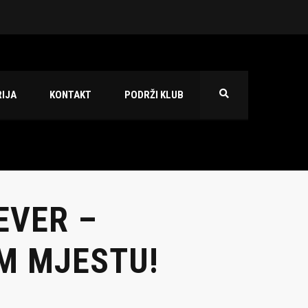
 2026./2027.
IJA
KONTAKT
PODRŽI KLUB
EVER –
M MJESTU!