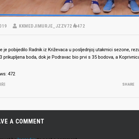
Seniori
murje U14 na završnici CRO
019
KKMEDJIMURJE_JZZV72
472
Juniori U19
 Đakovu, seniorska ekipa
ila Krbulju
Kadeti U17
Pretkadeti U15
 je pobijedilo Radnik iz Križevaca u posljednjoj utakmici sezone, r
 prikupljena boda, dok je Podravac bio prvi s 35 bodova, a Koprivni
Dječaci U13
rajačić, trener seniorske
menovan trenerski stožer
Dječaci U12
urje za sezonu
ws:
472
27.
Dječaci U11
ORI
SHARE
e u revijalnoj utakmici
 atraktivnu NCAA ekipu OBU
AVE A COMMENT
3 Međimurja 2. mjesto u