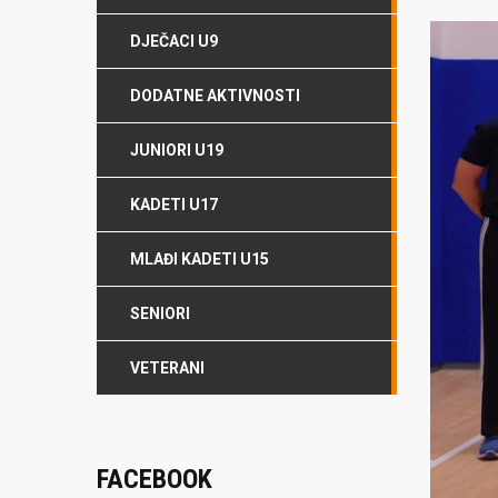
DJEČACI U9
DODATNE AKTIVNOSTI
JUNIORI U19
KADETI U17
MLAĐI KADETI U15
SENIORI
VETERANI
FACEBOOK
O NAMA
NAJNOV