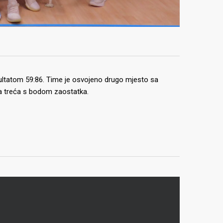
ezultatom 59:86. Time je osvojeno drugo mjesto sa
ca treća s bodom zaostatka.