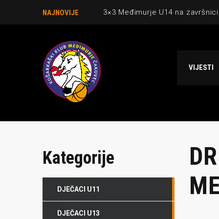
3×3 Međimurje U14 na završnici
NAJNOVIJE
Danijel Krajačić, trener senior
Međimurje u revijalnoj utakmici
VIJESTI
Ekipi U13 Međimurja 2. mjesto u 
NCAA ekipa OBUBISON gostuje 
DR
Kategorije
ME
DJEČACI U11
DJEČACI U13